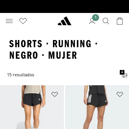
1
SHORTS · RUNNING ·
NEGRO · MUJER
4
15 resultados
Añadir a la lista de deseos
Añ