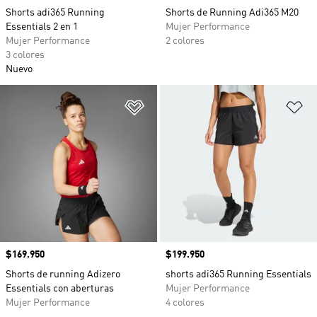
Shorts adi365 Running
Shorts de Running Adi365 M20
Essentials 2 en 1
Mujer Performance
Mujer Performance
2 colores
3 colores
Nuevo
Añadir a la lista de deseos
Añ
Precio
$169.950
Precio
$199.950
Shorts de running Adizero
shorts adi365 Running Essentials
Essentials con aberturas
Mujer Performance
Mujer Performance
4 colores