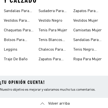
Y CALZADO
Sandalias Para
Sudadera Para
Zapatos Para
Mujer
Mujer
Niñas
Vestidos Para
Vestido Negro
Vestidos Mujer
Niñas
Chaquetas Para
Tenis Para Mujer
Camisetas Mujer
Mujer
Bolsos Para
Tenis Blancos
Sandalias Para
Mujer
Para Mujer
Niñas
Leggins
Chalecos Para
Tenis Negro
Mujer
Mujer
Traje De Baño
Zapatos Para
Ropa Para Mujer
Mujer
¡TU OPINIÓN CUENTA!
Nuestro objetivo es mejorar y valoramos mucho tus comentarios.
Volver arriba