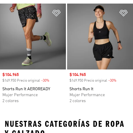
Añadir a la lista de deseos
Añ
Precio de venta
$104.965
Precio de venta
$104.965
$149.950 Precio original
-30%
Descuento
$149.950 Precio original
-30%
Descuento
Shorts Run It AEROREADY
Shorts Run It
Mujer Performance
Mujer Performance
2 colores
2 colores
NUESTRAS CATEGORÍAS DE ROPA