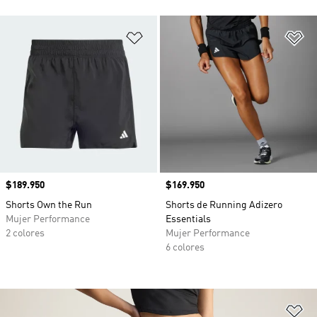
Añadir a la lista de deseos
Añ
Precio
$189.950
Precio
$169.950
Shorts Own the Run
Shorts de Running Adizero
Mujer Performance
Essentials
2 colores
Mujer Performance
6 colores
Añ