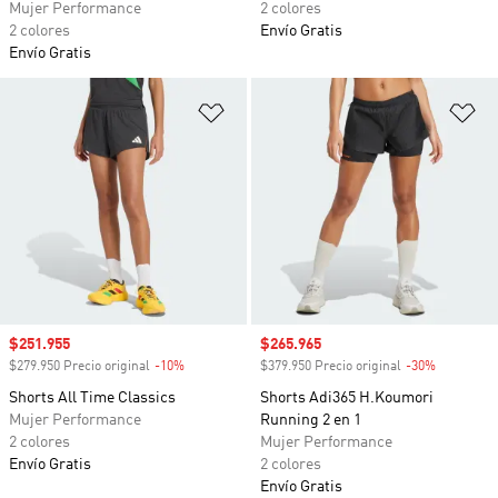
Mujer Performance
2 colores
2 colores
Envío Gratis
Envío Gratis
Añadir a la lista de deseos
Añ
Precio de venta
$251.955
Precio de venta
$265.965
$279.950 Precio original
-10%
Descuento
$379.950 Precio original
-30%
Descuento
Shorts All Time Classics
Shorts Adi365 H.Koumori
Mujer Performance
Running 2 en 1
2 colores
Mujer Performance
Envío Gratis
2 colores
Envío Gratis