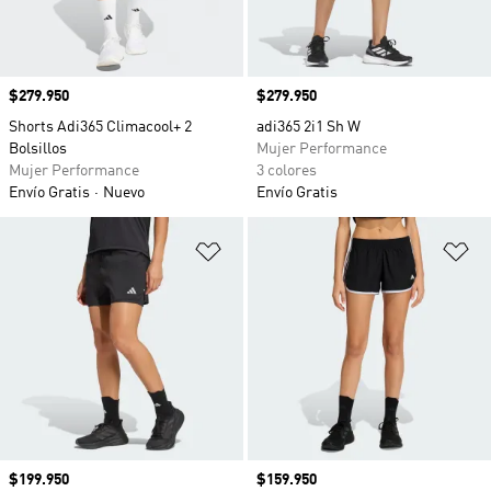
Precio
$279.950
Precio
$279.950
Shorts Adi365 Climacool+ 2
adi365 2i1 Sh W
Bolsillos
Mujer Performance
Mujer Performance
3 colores
Envío Gratis
Nuevo
Envío Gratis
Añadir a la lista de deseos
Añ
Precio
$199.950
Precio
$159.950