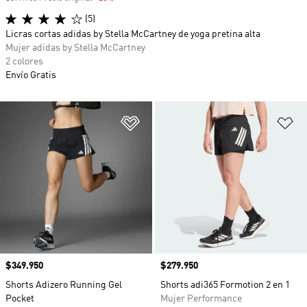
(5)
Licras cortas adidas by Stella McCartney de yoga pretina alta
Mujer adidas by Stella McCartney
2 colores
Envío Gratis
Añadir a la lista de deseos
Añ
Precio
$349.950
Precio
$279.950
Shorts Adizero Running Gel
Shorts adi365 Formotion 2 en 1
Pocket
Mujer Performance