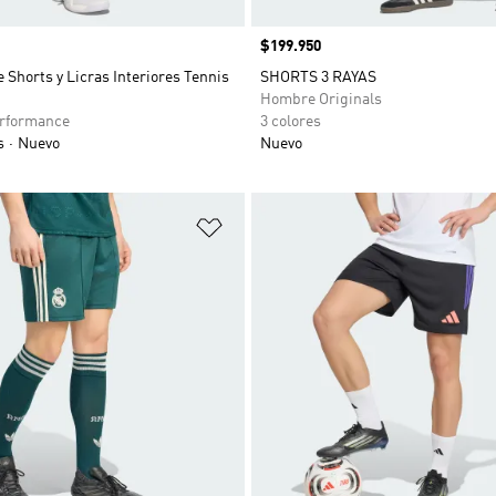
Precio
$199.950
 Shorts y Licras Interiores Tennis
SHORTS 3 RAYAS
Hombre Originals
rformance
3 colores
s
Nuevo
Nuevo
sta de deseos
Añadir a la lista de deseos