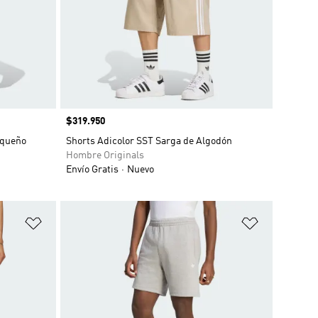
Precio
$319.950
equeño
Shorts Adicolor SST Sarga de Algodón
Hombre Originals
Envío Gratis
Nuevo
Añadir a la lista de deseos
Añadir a la