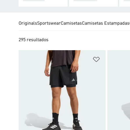
Originals
Sportswear
Camisetas
Camisetas Estampadas
295 resultados
Añadir a la li