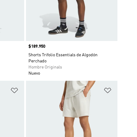
Precio
$189.950
Shorts Trifolio Essentials de Algodón
Perchado
Hombre Originals
Nuevo
Añadir a la lista de deseos
Añadir a la