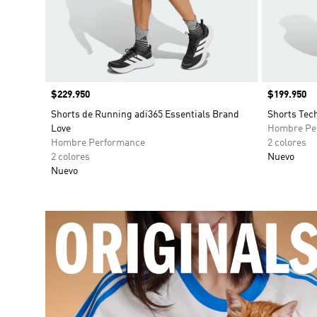
Precio
$229.950
Precio
$199.950
Shorts de Running adi365 Essentials Brand
Shorts Tec
Love
Hombre Pe
Hombre Performance
2 colores
2 colores
Nuevo
Nuevo