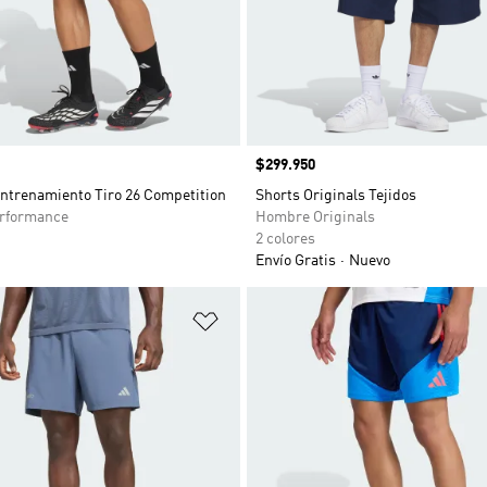
Precio
$299.950
Entrenamiento Tiro 26 Competition
Shorts Originals Tejidos
rformance
Hombre Originals
2 colores
Envío Gratis
Nuevo
sta de deseos
Añadir a la lista de deseos