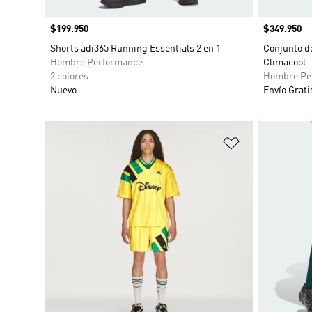
Precio
$199.950
Precio
$349.950
Shorts adi365 Running Essentials 2 en 1
Conjunto de
Hombre Performance
Climacool
2 colores
Hombre Pe
Nuevo
Envío Grati
Añadir a la li