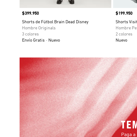
Precio
$399.950
Precio
$199.950
Shorts de Fútbol Brain Dead Disney
Shorts Visi
Hombre Originals
Hombre Pe
3 colores
2 colores
Envío Gratis
Nuevo
Nuevo
TE
Paga a 