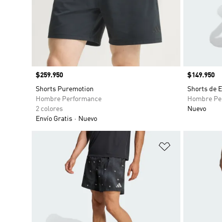
Precio
$259.950
Precio
$149.950
Shorts Puremotion
Shorts de 
Hombre Performance
Hombre Pe
2 colores
Nuevo
Envío Gratis
Nuevo
Añadir a la li