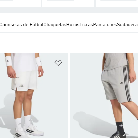
Camisetas de Fútbol
Chaquetas
Buzos
Licras
Pantalones
Sudadera
sta de deseos
Añadir a la lista de deseos