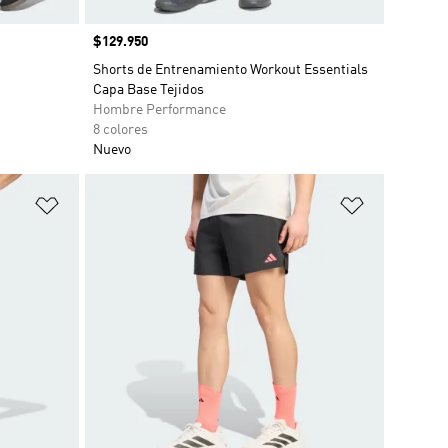
Precio
$129.950
Shorts de Entrenamiento Workout Essentials
Capa Base Tejidos
Hombre Performance
8 colores
Nuevo
Añadir a la lista de deseos
Añadir a la