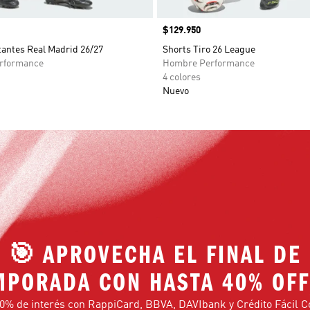
Precio
$129.950
tantes Real Madrid 26/27
Shorts Tiro 26 League
rformance
Hombre Performance
4 colores
Nuevo
🎯 APROVECHA EL FINAL DE
MPORADA CON HASTA 40% OFF
0% de interés con RappiCard, BBVA, DAVIbank y Crédito Fácil 