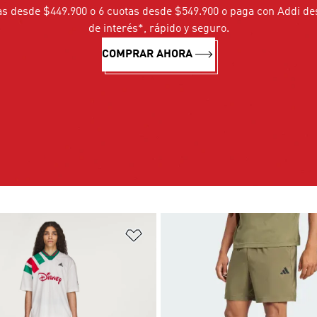
as desde $449.900 o 6 cuotas desde $549.900 o paga con Addi d
de interés*, rápido y seguro.
COMPRAR AHORA
sta de deseos
Añadir a la lista de deseos