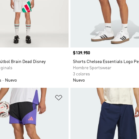
Precio
$139.950
útbol Brain Dead Disney
Shorts Chelsea Essentials Logo P
ginals
Hombre Sportswear
3 colores
s
Nuevo
Nuevo
sta de deseos
Añadir a la lista de deseos