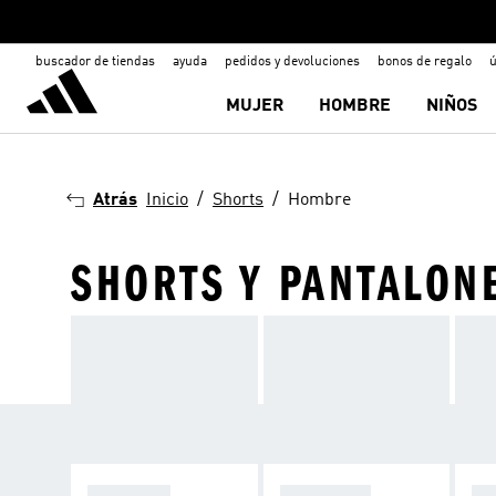
buscador de tiendas
ayuda
pedidos y devoluciones
bonos de regalo
ú
MUJER
HOMBRE
NIÑOS
Atrás
Inicio
Shorts
Hombre
SHORTS Y PANTALON
CALZADO
CAMISETA
SH