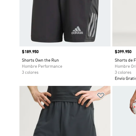
Precio
$189.950
Precio
$399.950
Shorts Own the Run
Shorts de F
Hombre Performance
Hombre Ori
3 colores
3 colores
Envío Grati
Añadir a la li