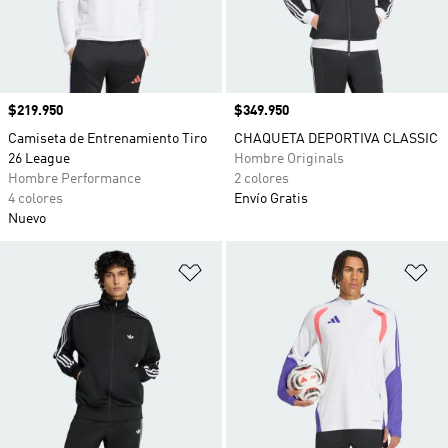
Precio
$219.950
Precio
$349.950
Camiseta de Entrenamiento Tiro
CHAQUETA DEPORTIVA CLASSIC
26 League
Hombre Originals
Hombre Performance
2 colores
4 colores
Envío Gratis
Nuevo
Añadir a la lista de deseos
Añ