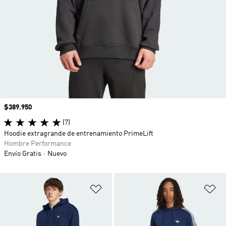
Precio
$389.950
(7)
Hoodie extragrande de entrenamiento PrimeLift
Hombre Performance
Envío Gratis
Nuevo
Añadir a la lista de deseos
Añ