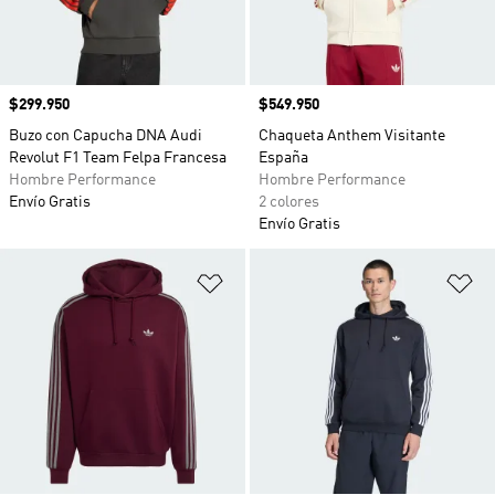
Precio
$299.950
Precio
$549.950
Buzo con Capucha DNA Audi
Chaqueta Anthem Visitante
Revolut F1 Team Felpa Francesa
España
Hombre Performance
Hombre Performance
Envío Gratis
2 colores
Envío Gratis
Añadir a la lista de deseos
Añ