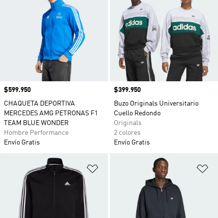
Precio
$599.950
Precio
$399.950
CHAQUETA DEPORTIVA
Buzo Originals Universitario
MERCEDES AMG PETRONAS F1
Cuello Redondo
TEAM BLUE WONDER
Originals
Hombre Performance
2 colores
Envío Gratis
Envío Gratis
Añadir a la lista de deseos
Añ