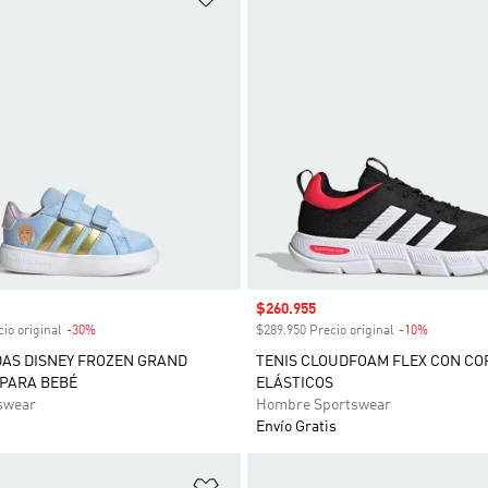
venta
Precio de venta
$260.955
io original
-30%
Descuento
$289.950 Precio original
-10%
Descuent
DAS DISNEY FROZEN GRAND
TENIS CLOUDFOAM FLEX CON C
 PARA BEBÉ
ELÁSTICOS
swear
Hombre Sportswear
Envío Gratis
sta de deseos
Añadir a la lista de deseos