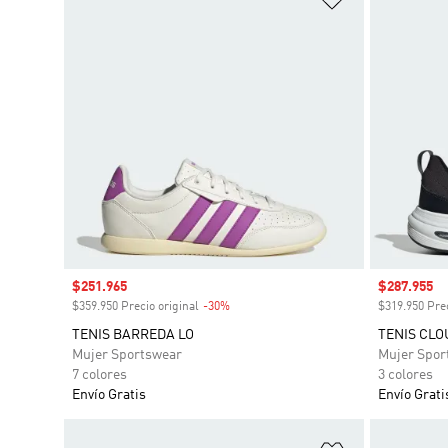
Precio de venta
$251.965
Precio de 
$287.955
$359.950 Precio original
-30%
Descuento
$319.950 Prec
TENIS BARREDA LO
TENIS CL
Mujer Sportswear
Mujer Spor
7 colores
3 colores
Envío Gratis
Envío Grati
Añadir a la li