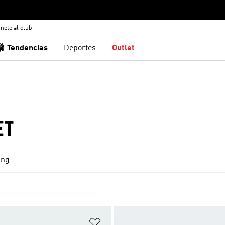
nete al club
🩰 Tendencias
Deportes
Outlet
ET
ing
sta de deseos
Añadir a la lista de deseos