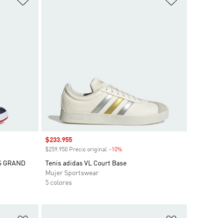
Precio de venta
$233.955
o
$259.950 Precio original
-10%
Descuento
S GRAND
Tenis adidas VL Court Base
Mujer Sportswear
5 colores
Añadir a la lista de deseos
Añadir a la