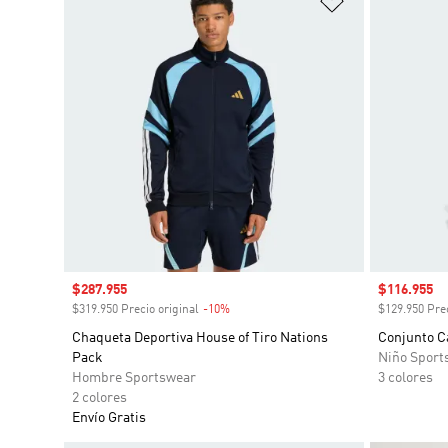
Precio de venta
$287.955
Precio de 
$116.955
$319.950 Precio original
-10%
Descuento
$129.950 Prec
Chaqueta Deportiva House of Tiro Nations
Conjunto C
Pack
Niño Sport
Hombre Sportswear
3 colores
2 colores
Envío Gratis