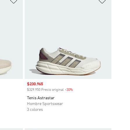
Precio de venta
$230.965
o
$329.950 Precio original
-30%
Descuento
Tenis Astrastar
Hombre Sportswear
3 colores