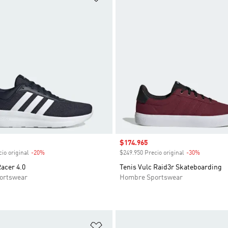
venta
Precio de venta
$174.965
io original
-20%
Descuento
$249.950 Precio original
-30%
Descuent
Racer 4.0
Tenis Vulc Raid3r Skateboarding
ortswear
Hombre Sportswear
sta de deseos
Añadir a la lista de deseos