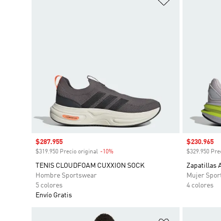
Precio de venta
$287.955
Precio de 
$230.965
$319.950 Precio original
-10%
Descuento
$329.950 Prec
TENIS CLOUDFOAM CUXXION SOCK
Zapatillas 
Hombre Sportswear
Mujer Spor
5 colores
4 colores
Envío Gratis
Añadir a la li