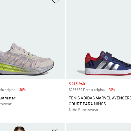
venta
Precio de venta
$215.960
io original
-30%
Descuento
$269.950 Precio original
-20%
Descuent
Astrastar
TENIS ADIDAS MARVEL AVENGER
tswear
COURT PARA NIÑOS
Niño Sportswear
sta de deseos
Añadir a la lista de deseos