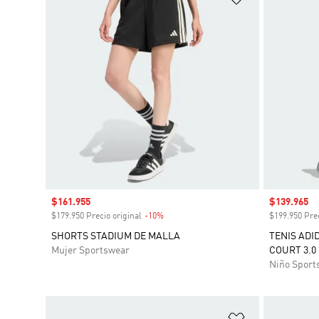
Precio de venta
$161.955
Precio de 
$139.965
$179.950 Precio original
-10%
Descuento
$199.950 Prec
SHORTS STADIUM DE MALLA
TENIS ADI
Mujer Sportswear
COURT 3.0
Niño Sport
Añadir a la li