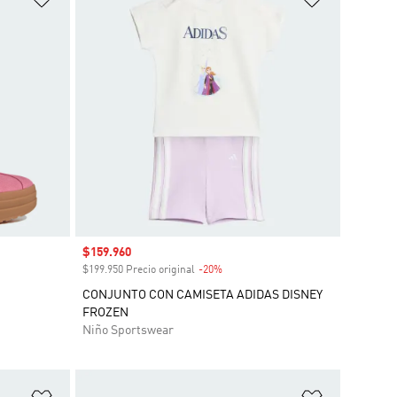
Precio de venta
$159.960
o
$199.950 Precio original
-20%
Descuento
CONJUNTO CON CAMISETA ADIDAS DISNEY
FROZEN
Niño Sportswear
Añadir a la lista de deseos
Añadir a la