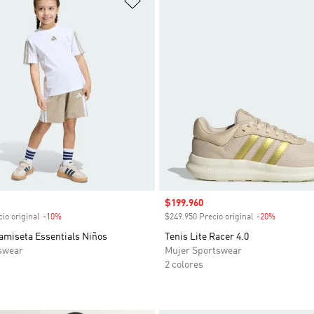
venta
Precio de venta
$199.960
io original
-10%
Descuento
$249.950 Precio original
-20%
Descuent
amiseta Essentials Niños
Tenis Lite Racer 4.0
swear
Mujer Sportswear
2 colores