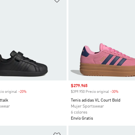
venta
Precio de venta
$279.965
io original
-20%
Descuento
$399.950 Precio original
-30%
Descuent
ttalk
Tenis adidas VL Court Bold
swear
Mujer Sportswear
6 colores
Envío Gratis
sta de deseos
Añadir a la lista de deseos