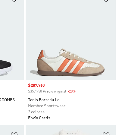
Precio de venta
$287.960
o
$359.950 Precio original
-20%
Descuento
ORDONES
Tenis Barreda Lo
Hombre Sportswear
2 colores
Envío Gratis
Añadir a la lista de deseos
Añadir a la