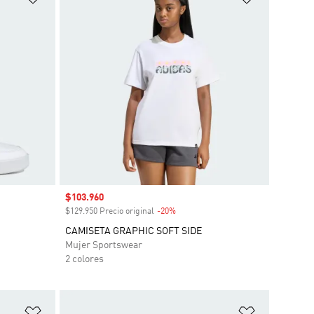
Precio de venta
$103.960
o
$129.950 Precio original
-20%
Descuento
CAMISETA GRAPHIC SOFT SIDE
Mujer Sportswear
2 colores
Añadir a la lista de deseos
Añadir a la