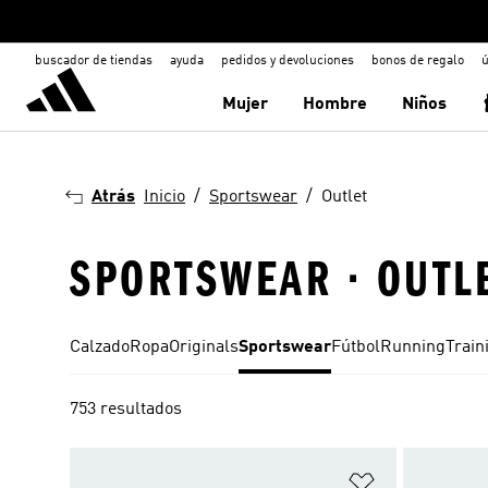
buscador de tiendas
ayuda
pedidos y devoluciones
bonos de regalo
ú
Mujer
Hombre
Niños
Atrás
Inicio
Sportswear
Outlet
SPORTSWEAR · OUTL
Calzado
Ropa
Originals
Sportswear
Fútbol
Running
Train
753 resultados
Añadir a la li