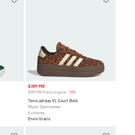
Precio de venta
$359.955
o
$399.950 Precio original
-10%
Descuento
Tenis adidas VL Court Bold
Mujer Sportswear
6 colores
Envío Gratis
Añadir a la lista de deseos
Añadir a la