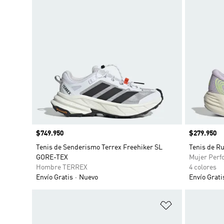
Precio
$749.950
Precio
$279.950
Tenis de Senderismo Terrex Freehiker SL
Tenis de Ru
GORE-TEX
Mujer Perf
Hombre TERREX
4 colores
Envío Gratis
Nuevo
Envío Grati
Añadir a la li