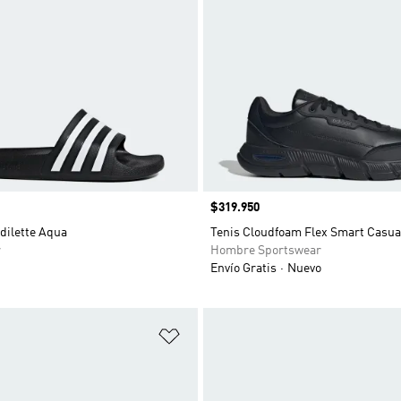
Precio
$319.950
dilette Aqua
Tenis Cloudfoam Flex Smart Casua
r
Hombre Sportswear
Envío Gratis
Nuevo
sta de deseos
Añadir a la lista de deseos