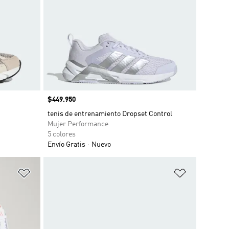
Precio
$449.950
tenis de entrenamiento Dropset Control
Mujer Performance
5 colores
Envío Gratis
Nuevo
Añadir a la lista de deseos
Añadir a la