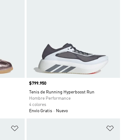
Precio
$799.950
Tenis de Running Hyperboost Run
Hombre Performance
4 colores
Envío Gratis
Nuevo
Añadir a la lista de deseos
Añadir a la