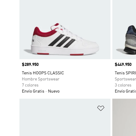
Precio
$289.950
Precio
$449.950
Tenis HOOPS CLASSIC
Tenis SPIR
Hombre Sportswear
Sportswea
7 colores
3 colores
Envío Gratis
Nuevo
Envío Grati
Añadir a la li