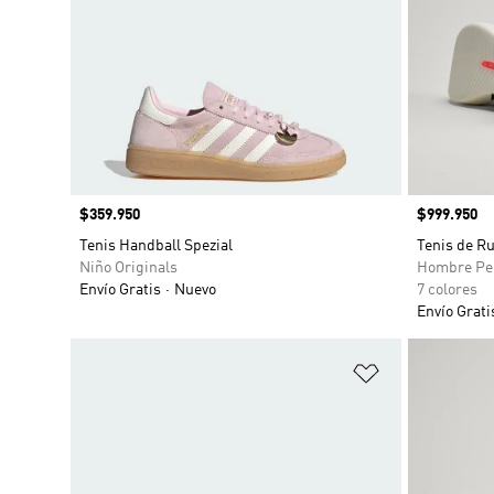
Precio
$359.950
Precio
$999.950
Tenis Handball Spezial
Tenis de R
Niño Originals
Hombre Pe
Envío Gratis
Nuevo
7 colores
Envío Grati
Añadir a la li