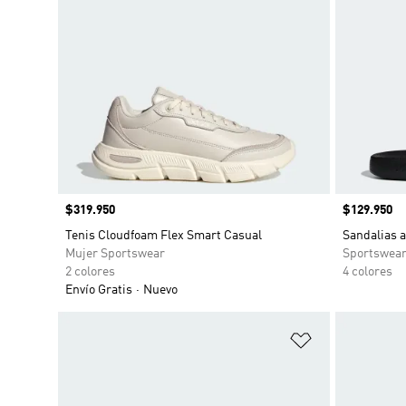
Precio
$319.950
Precio
$129.950
Tenis Cloudfoam Flex Smart Casual
Sandalias a
Mujer Sportswear
Sportswea
2 colores
4 colores
Envío Gratis
Nuevo
Añadir a la li