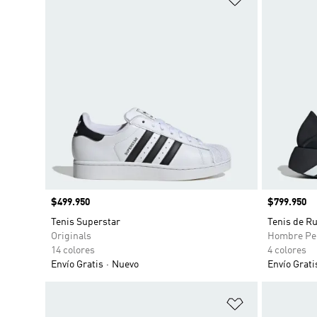
Precio
$499.950
Precio
$799.950
Tenis Superstar
Tenis de R
Originals
Hombre Pe
14 colores
4 colores
Envío Gratis
Nuevo
Envío Grati
Añadir a la li