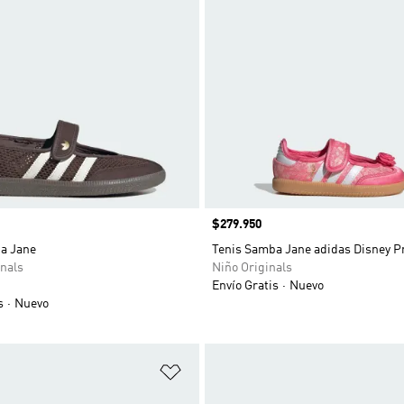
Precio
$279.950
a Jane
Tenis Samba Jane adidas Disney P
nals
Niño Originals
Envío Gratis
Nuevo
s
Nuevo
sta de deseos
Añadir a la lista de deseos