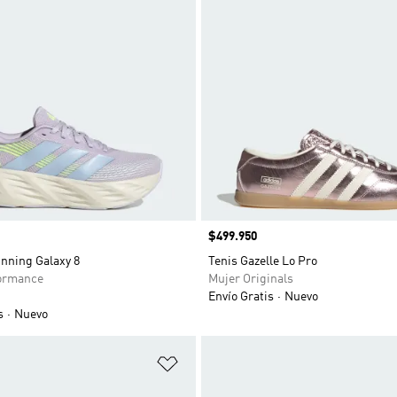
Precio
$499.950
nning Galaxy 8
Tenis Gazelle Lo Pro
ormance
Mujer Originals
Envío Gratis
Nuevo
s
Nuevo
sta de deseos
Añadir a la lista de deseos