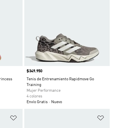
Precio
$349.950
rincess
Tenis de Entrenamiento Rapidmove Go
Training
Mujer Performance
4 colores
Envío Gratis
Nuevo
Añadir a la lista de deseos
Añadir a la