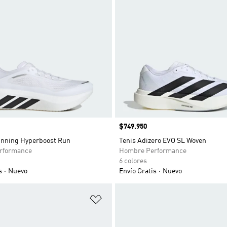
Precio
$749.950
unning Hyperboost Run
Tenis Adizero EVO SL Woven
rformance
Hombre Performance
6 colores
s
Nuevo
Envío Gratis
Nuevo
sta de deseos
Añadir a la lista de deseos