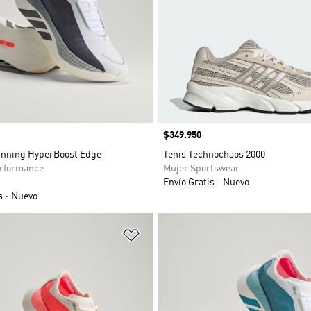
Precio
$349.950
unning HyperBoost Edge
Tenis Technochaos 2000
rformance
Mujer Sportswear
Envío Gratis
Nuevo
s
Nuevo
sta de deseos
Añadir a la lista de deseos