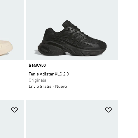
Precio
$649.950
Tenis Adistar XLG 2.0
Originals
Envío Gratis
Nuevo
Añadir a la lista de deseos
Añadir a la