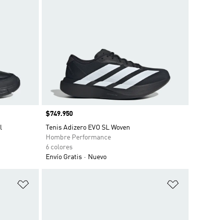
Precio
$749.950
l
Tenis Adizero EVO SL Woven
Hombre Performance
6 colores
Envío Gratis
Nuevo
Añadir a la lista de deseos
Añadir a la