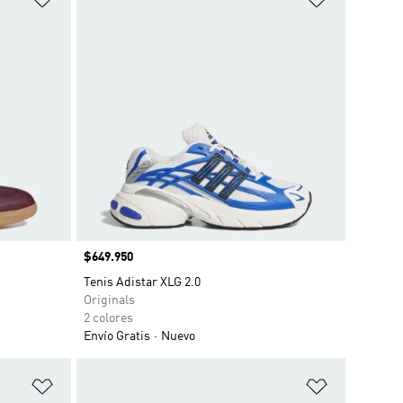
Precio
$649.950
Tenis Adistar XLG 2.0
Originals
2 colores
Envío Gratis
Nuevo
Añadir a la lista de deseos
Añadir a la