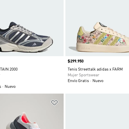
Precio
$299.950
ITAIN 2000
Tenis Streettalk adidas x FARM
r
Mujer Sportswear
Envío Gratis
Nuevo
s
Nuevo
sta de deseos
Añadir a la lista de deseos