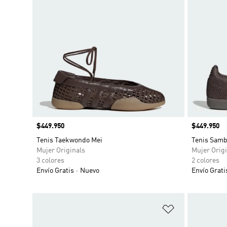
Precio
$449.950
Precio
$449.950
Tenis Taekwondo Mei
Tenis Samb
Mujer Originals
Mujer Origi
3 colores
2 colores
Envío Gratis
Nuevo
Envío Grati
Añadir a la li