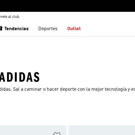
nete al club
🩰 Tendencias
Deportes
Outlet
 ADIDAS
didas. Sal a caminar o hacer deporte con la mejor tecnología y es
sta de deseos
Añadir a la lista de deseos