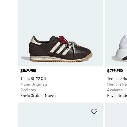
Precio
$549.950
Precio
$799.950
Tenis SL 72 OG
Tenis de R
Mujer Originals
Hombre Pe
2 colores
4 colores
Envío Gratis
Nuevo
Envío Grati
Añadir a la li