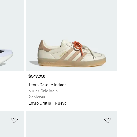
Precio
$549.950
Tenis Gazelle Indoor
Mujer Originals
2 colores
Envío Gratis
Nuevo
Añadir a la lista de deseos
Añadir a la