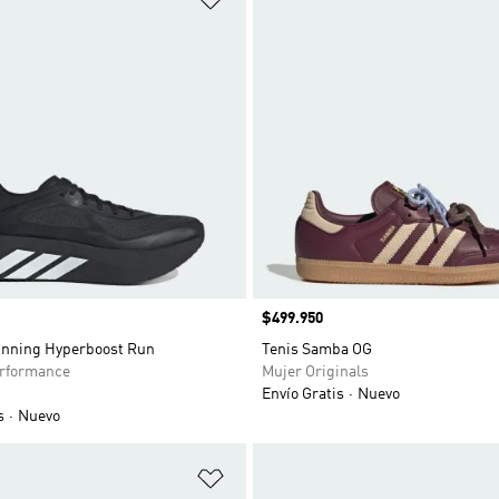
Precio
$499.950
unning Hyperboost Run
Tenis Samba OG
rformance
Mujer Originals
Envío Gratis
Nuevo
s
Nuevo
sta de deseos
Añadir a la lista de deseos