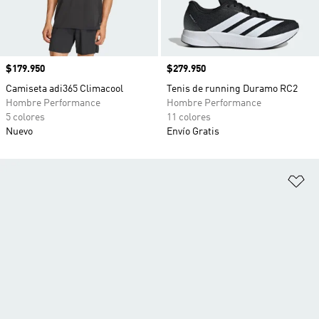
Precio
$179.950
Precio
$279.950
Camiseta adi365 Climacool
Tenis de running Duramo RC2
Hombre Performance
Hombre Performance
5 colores
11 colores
Nuevo
Envío Gratis
Añ