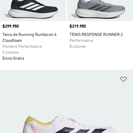
Precio
$299.950
Precio
$219.950
Tenis de Running Runfalcon 6
TENIS RESPONSE RUNNER 2
Cloudfoam
Performance
Hombre Performance
8 colores
5 colores
Envío Gratis
Añ