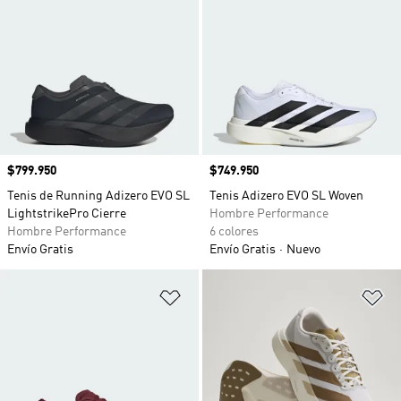
Precio
$799.950
Precio
$749.950
Tenis de Running Adizero EVO SL
Tenis Adizero EVO SL Woven
LightstrikePro Cierre
Hombre Performance
Hombre Performance
6 colores
Envío Gratis
Envío Gratis
Nuevo
Añadir a la lista de deseos
Añ