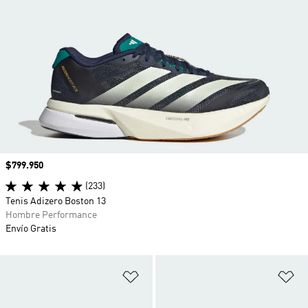
Precio
$799.950
(233)
Tenis Adizero Boston 13
Hombre Performance
Envío Gratis
Añadir a la lista de deseos
Añ