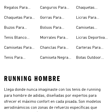
Regalos Para
Canguros Para
Chaquetas
Hombres
Hombre
Impermeables
Chaquetas Para
Gorras Para
Licras Para
Hombre
Hombre
Hombres
Hombre
Buzos Para
Bolsos Para
Camisetas
Hombre
Hombre
Esqueleto
Tenis Blanco
Morrales Para
Licras Deportivas
Hombre
Hombre
Hombre
Para Hombre
Camisetas Para
Chanclas Para
Carteras Para
Hombre
Hombre
Hombre
Tenis Para
Camiseta Negra
Botas Outdoor
Hombre
Hombre
Hombre
RUNNING HOMBRE
Llega donde nunca imaginaste con los tenis de running
para hombre de adidas, diseñadas por expertos para
ofrecer el máximo confort en cada pisada. Son modelos
aerodinámicos con zonas de refuerzo específicas que