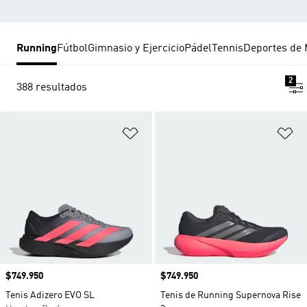
Running
Fútbol
Gimnasio y Ejercicio
Pádel
Tennis
Deportes de 
2
388 resultados
Añadir a la lista de deseos
Añ
Precio
$749.950
Precio
$749.950
Tenis Adizero EVO SL
Tenis de Running Supernova Rise