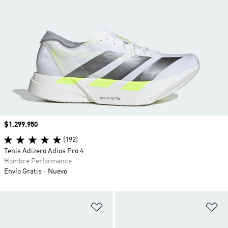
Precio
$1.299.950
(192)
Tenis Adizero Adios Pro 4
Hombre Performance
Envío Gratis
Nuevo
Añadir a la lista de deseos
Añ