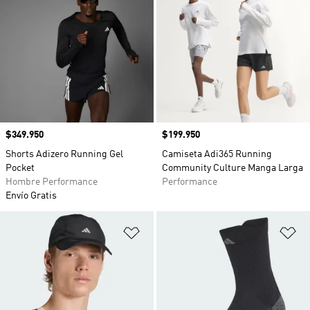
Precio
$349.950
Precio
$199.950
Shorts Adizero Running Gel
Camiseta Adi365 Running
Pocket
Community Culture Manga Larga
Hombre Performance
Performance
Envío Gratis
Añadir a la lista de deseos
Añ