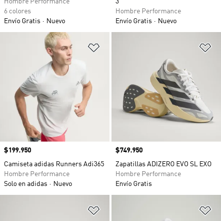
Hombre Performance
3
6 colores
Hombre Performance
Envío Gratis
Nuevo
Envío Gratis
Nuevo
Añadir a la lista de deseos
Añ
Precio
$199.950
Precio
$749.950
Camiseta adidas Runners Adi365
Zapatillas ADIZERO EVO SL EXO
Hombre Performance
Hombre Performance
Solo en adidas
Nuevo
Envío Gratis
Añadir a la lista de deseos
Añ