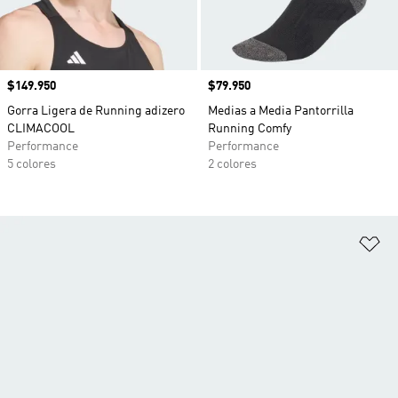
Precio
$149.950
Precio
$79.950
Gorra Ligera de Running adizero
Medias a Media Pantorrilla
CLIMACOOL
Running Comfy
Performance
Performance
5 colores
2 colores
Añ