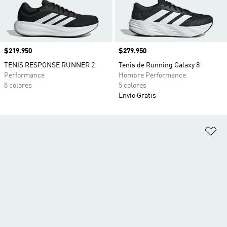
Precio
$219.950
Precio
$279.950
TENIS RESPONSE RUNNER 2
Tenis de Running Galaxy 8
Performance
Hombre Performance
8 colores
5 colores
Envío Gratis
Añ