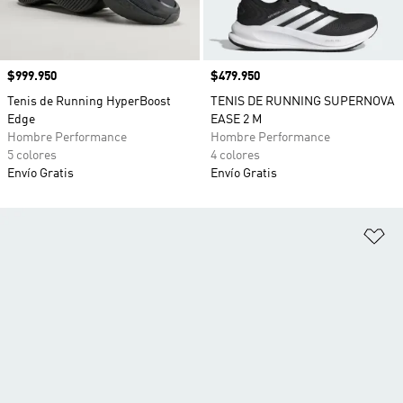
Precio
$999.950
Precio
$479.950
Tenis de Running HyperBoost
TENIS DE RUNNING SUPERNOVA
Edge
EASE 2 M
Hombre Performance
Hombre Performance
5 colores
4 colores
Envío Gratis
Envío Gratis
Añ