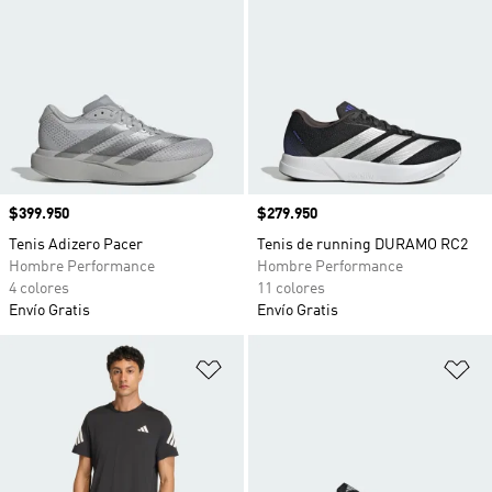
Precio
$399.950
Precio
$279.950
Tenis Adizero Pacer
Tenis de running DURAMO RC2
Hombre Performance
Hombre Performance
4 colores
11 colores
Envío Gratis
Envío Gratis
Añadir a la lista de deseos
Añ