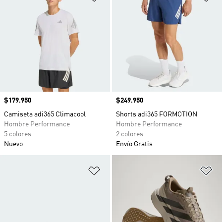
Precio
$179.950
Precio
$249.950
Camiseta adi365 Climacool
Shorts adi365 FORMOTION
Hombre Performance
Hombre Performance
5 colores
2 colores
Nuevo
Envío Gratis
Añadir a la lista de deseos
Añ