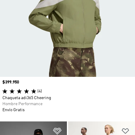
Precio
$399.950
(4)
Chaqueta adi365 Cheering
Hombre Performance
Envío Gratis
Añadir a la lista de deseos
Añ