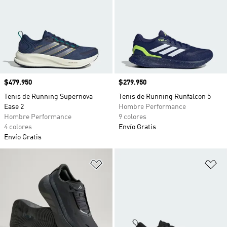
Precio
$479.950
Precio
$279.950
Tenis de Running Supernova
Tenis de Running Runfalcon 5
Ease 2
Hombre Performance
Hombre Performance
9 colores
4 colores
Envío Gratis
Envío Gratis
Añadir a la lista de deseos
Añ