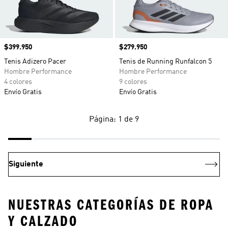
Precio
$399.950
Precio
$279.950
Tenis Adizero Pacer
Tenis de Running Runfalcon 5
Hombre Performance
Hombre Performance
4 colores
9 colores
Envío Gratis
Envío Gratis
Página: 1 de 9
Siguiente
NUESTRAS CATEGORÍAS DE ROPA
Y CALZADO