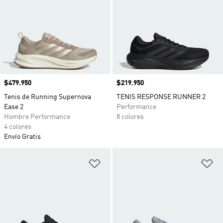
Precio
$479.950
Precio
$219.950
Tenis de Running Supernova
TENIS RESPONSE RUNNER 2
Ease 2
Performance
Hombre Performance
8 colores
4 colores
Envío Gratis
Añadir a la lista de deseos
Añ