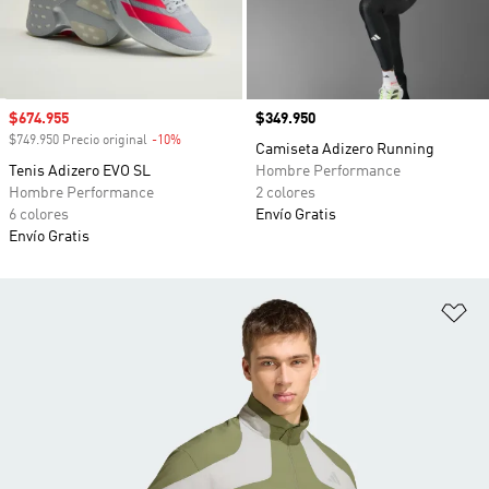
Precio de venta
$674.955
Precio
$349.950
$749.950 Precio original
-10%
Descuento
Camiseta Adizero Running
Tenis Adizero EVO SL
Hombre Performance
Hombre Performance
2 colores
6 colores
Envío Gratis
Envío Gratis
Añ