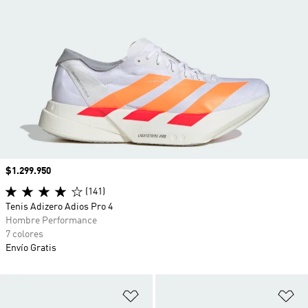
Precio
$1.299.950
(141)
Tenis Adizero Adios Pro 4
Hombre Performance
7 colores
Envío Gratis
Añadir a la lista de deseos
Añ