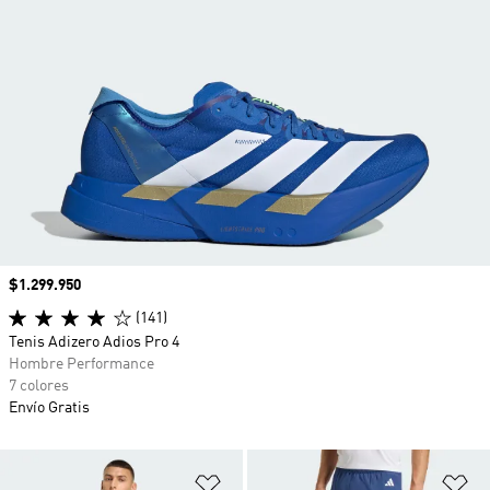
Precio
$1.299.950
(141)
Tenis Adizero Adios Pro 4
Hombre Performance
7 colores
Envío Gratis
Añadir a la lista de deseos
Añ