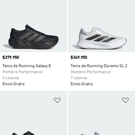
Precio
$279.950
Precio
$349.950
Tenis de Running Galaxy 8
Tenis de Running Duramo SL 2
Hombre Performance
Hombre Performance
5 colores
7 colores
Envío Gratis
Envío Gratis
Añadir a la lista de deseos
Añ