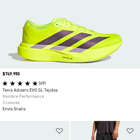
Precio
$749.950
(69)
Tenis Adizero EVO SL Tejidos
Hombre Performance
3 colores
Envío Gratis
Añadir a la lista de deseos
Añ