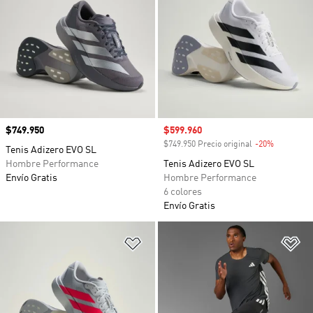
Precio
$749.950
Precio de venta
$599.960
$749.950 Precio original
-20%
Descuento
Tenis Adizero EVO SL
Hombre Performance
Tenis Adizero EVO SL
Envío Gratis
Hombre Performance
6 colores
Envío Gratis
Añadir a la lista de deseos
Añ