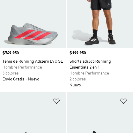
Precio
$749.950
Precio
$199.950
Tenis de Running Adizero EVO SL
Shorts adi365 Running
Hombre Performance
Essentials 2 en 1
6 colores
Hombre Performance
Envío Gratis
Nuevo
2 colores
Nuevo
Añadir a la lista de deseos
Añ