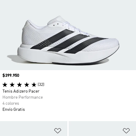
Precio
$399.950
(32)
Tenis Adizero Pacer
Hombre Performance
4 colores
Envío Gratis
Añadir a la lista de deseos
Añ