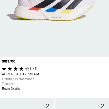
Precio
$899.950
(141)
ADIZERO ADIOS PRO 4 M
Hombre Performance
7 colores
Envío Gratis
Añadir a la lista de deseos
Añ