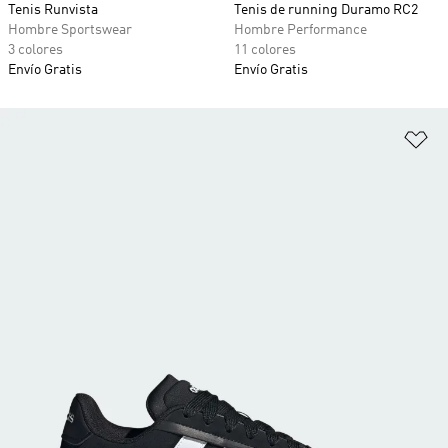
Tenis Runvista
Tenis de running Duramo RC2
Hombre Sportswear
Hombre Performance
3 colores
11 colores
Envío Gratis
Envío Gratis
Añ