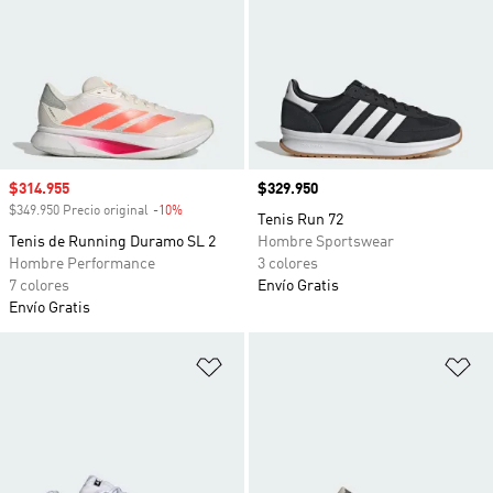
Precio de venta
$314.955
Precio
$329.950
$349.950 Precio original
-10%
Descuento
Tenis Run 72
Tenis de Running Duramo SL 2
Hombre Sportswear
Hombre Performance
3 colores
7 colores
Envío Gratis
Envío Gratis
Añadir a la lista de deseos
Añ