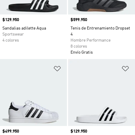
Precio
$129.950
Precio
$599.950
Sandalias adilette Aqua
Tenis de Entrenamiento Dropset
Sportswear
4
4 colores
Hombre Performance
8 colores
Envío Gratis
Añadir a la lista de deseos
Añ
Precio
$499.950
Precio
$129.950