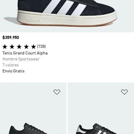
Precio
$359.950
(728)
Tenis Grand Court Alpha
Hombre Sportswear
7 colores
Envío Gratis
Añadir a la lista de deseos
Añ