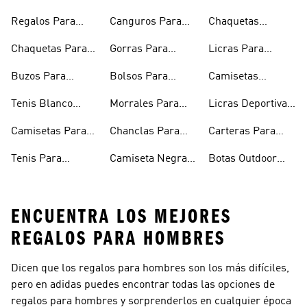
Regalos Para
Canguros Para
Chaquetas
Hombres
Hombre
Impermeables
Chaquetas Para
Gorras Para
Licras Para
Hombre
Hombre
Hombres
Hombre
Buzos Para
Bolsos Para
Camisetas
Hombre
Hombre
Esqueleto
Tenis Blanco
Morrales Para
Licras Deportivas
Hombre
Hombre
Hombre
Para Hombre
Camisetas Para
Chanclas Para
Carteras Para
Hombre
Hombre
Hombre
Tenis Para
Camiseta Negra
Botas Outdoor
Hombre
Hombre
Hombre
ENCUENTRA LOS MEJORES
REGALOS PARA HOMBRES
Dicen que los regalos para hombres son los más difíciles,
pero en adidas puedes encontrar todas las opciones de
regalos para hombres y sorprenderlos en cualquier época