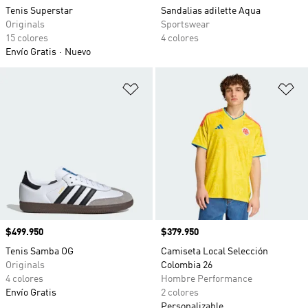
Tenis Superstar
Sandalias adilette Aqua
Originals
Sportswear
15 colores
4 colores
Envío Gratis
Nuevo
Añadir a la lista de deseos
Añ
Precio
$499.950
Precio
$379.950
Tenis Samba OG
Camiseta Local Selección
Originals
Colombia 26
4 colores
Hombre Performance
Envío Gratis
2 colores
Personalizable