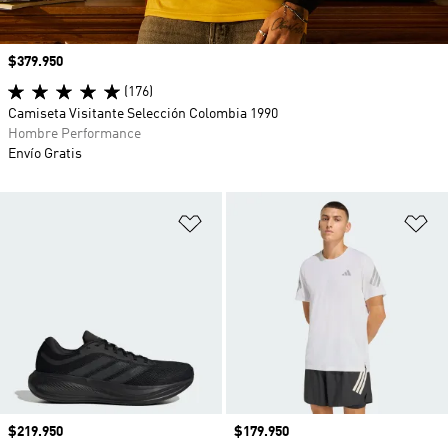
Precio
$379.950
(176)
Camiseta Visitante Selección Colombia 1990
Hombre Performance
Envío Gratis
Añadir a la lista de deseos
Añ
Precio
$219.950
Precio
$179.950