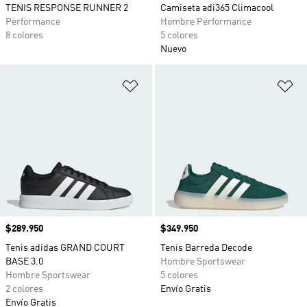
TENIS RESPONSE RUNNER 2
Camiseta adi365 Climacool
Performance
Hombre Performance
8 colores
5 colores
Nuevo
Añadir a la lista de deseos
Añ
Precio
$289.950
Precio
$349.950
Tenis adidas GRAND COURT
Tenis Barreda Decode
BASE 3.0
Hombre Sportswear
Hombre Sportswear
5 colores
2 colores
Envío Gratis
Envío Gratis