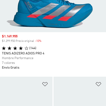
Precio de venta
$1.169.955
$1.299.950 Precio original
-10%
Descuento
(144)
TENIS ADIZERO ADIOS PRO 4
Hombre Performance
7 colores
Envío Gratis
Añadir a la lista de deseos
Añ