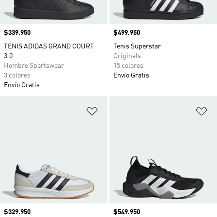
Precio
$339.950
Precio
$499.950
TENIS ADIDAS GRAND COURT
Tenis Superstar
3.0
Originals
Hombre Sportswear
15 colores
3 colores
Envío Gratis
Envío Gratis
Añadir a la lista de deseos
Añ
Precio
$329.950
Precio
$549.950