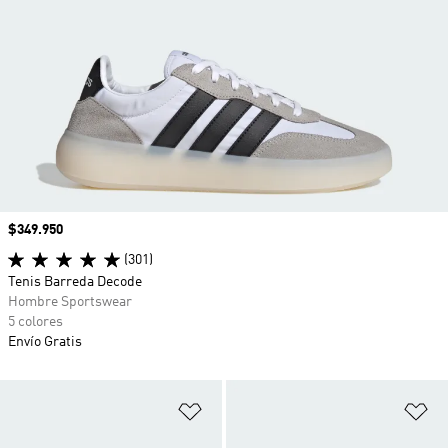
Precio
$349.950
(301)
Tenis Barreda Decode
Hombre Sportswear
5 colores
Envío Gratis
Añadir a la lista de deseos
Añ