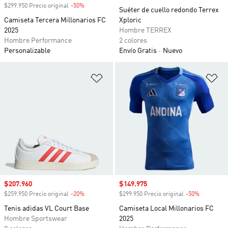
$299.950 Precio original
-50%
Descuento
Suéter de cuello redondo Terrex
Camiseta Tercera Millonarios FC
Xploric
2025
Hombre TERREX
Hombre Performance
2 colores
Personalizable
Envío Gratis
Nuevo
Añadir a la lista de deseos
Añ
Precio de venta
$207.960
Precio de venta
$149.975
$259.950 Precio original
-20%
Descuento
$299.950 Precio original
-50%
Descuento
Tenis adidas VL Court Base
Camiseta Local Millonarios FC
Hombre Sportswear
2025