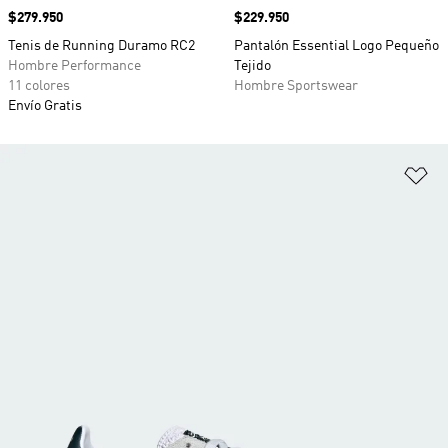
Precio
$279.950
Precio
$229.950
Tenis de Running Duramo RC2
Pantalón Essential Logo Pequeño
Hombre Performance
Tejido
11 colores
Hombre Sportswear
Envío Gratis
Añ