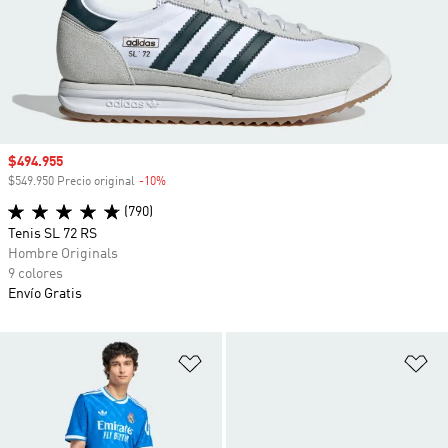
Precio de venta
$494.955
$549.950 Precio original
-10%
Descuento
(790)
Tenis SL 72 RS
Hombre Originals
9 colores
Envío Gratis
Añadir a la lista de deseos
Añ