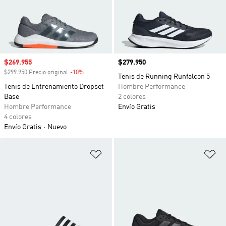
Precio de venta
$269.955
Precio
$279.950
$299.950 Precio original
-10%
Descuento
Tenis de Running Runfalcon 5
Tenis de Entrenamiento Dropset
Hombre Performance
Base
2 colores
Hombre Performance
Envío Gratis
4 colores
Envío Gratis
Nuevo
Añadir a la lista de deseos
Añ