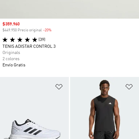
Precio de venta
$359.960
$449.950 Precio original
-20%
Descuento
(39)
TENIS ADISTAR CONTROL 3
Originals
2 colores
Envío Gratis
Añadir a la lista de deseos
Añ