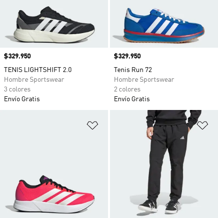
Precio
$329.950
Precio
$329.950
TENIS LIGHTSHIFT 2.0
Tenis Run 72
Hombre Sportswear
Hombre Sportswear
3 colores
2 colores
Envío Gratis
Envío Gratis
Añadir a la lista de deseos
Añ