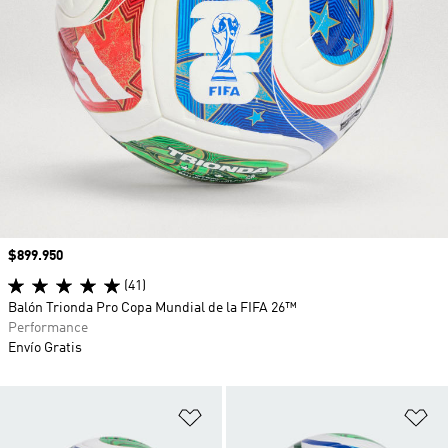
Precio
$899.950
(41)
Balón Trionda Pro Copa Mundial de la FIFA 26™
Performance
Envío Gratis
Añadir a la lista de deseos
Añ