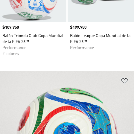
Precio
$109.950
Precio
$199.950
Balón Trionda Club Copa Mundial
Balón League Copa Mundial de la
de la FIFA 26™
FIFA 26™
Performance
Performance
2 colores
Añ