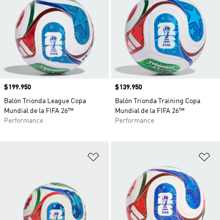
Precio
$199.950
Precio
$139.950
Balón Trionda League Copa
Balón Trionda Training Copa
Mundial de la FIFA 26™
Mundial de la FIFA 26™
Performance
Performance
Añadir a la lista de deseos
Añ