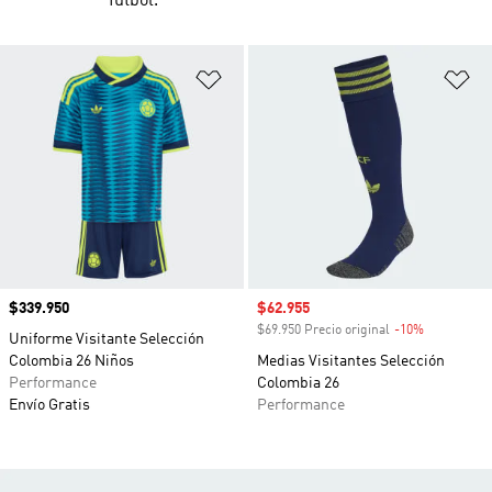
fútbol.
Añadir a la lista de deseos
Añ
Precio
$339.950
Precio de venta
$62.955
$69.950 Precio original
-10%
Descuento
Uniforme Visitante Selección
Colombia 26 Niños
Medias Visitantes Selección
Performance
Colombia 26
Envío Gratis
Performance