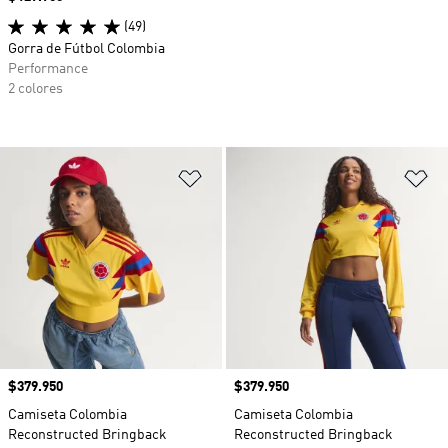
(49)
Gorra de Fútbol Colombia
Performance
2 colores
Añadir a la lista de deseos
Añ
Precio
$379.950
Precio
$379.950
Camiseta Colombia
Camiseta Colombia
Reconstructed Bringback
Reconstructed Bringback