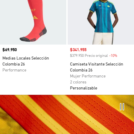
Precio
$69.950
Precio de venta
$341.955
$379.950 Precio original
-10%
Descuento
Medias Locales Selección
Colombia 26
Camiseta Visitante Selección
Performance
Colombia 26
Mujer Performance
2 colores
Personalizable