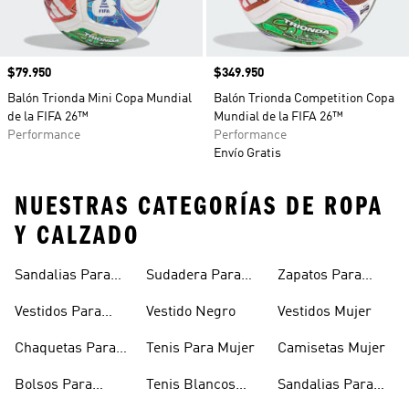
Precio
$79.950
Precio
$349.950
Balón Trionda Mini Copa Mundial
Balón Trionda Competition Copa
de la FIFA 26™
Mundial de la FIFA 26™
Performance
Performance
Envío Gratis
NUESTRAS CATEGORÍAS DE ROPA
Y CALZADO
Sandalias Para
Sudadera Para
Zapatos Para
Mujer
Mujer
Niñas
Vestidos Para
Vestido Negro
Vestidos Mujer
Niñas
Chaquetas Para
Tenis Para Mujer
Camisetas Mujer
Mujer
Bolsos Para
Tenis Blancos
Sandalias Para
Mujer
Para Mujer
Niñas