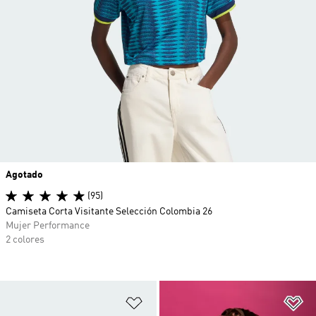
Agotado
(95)
Camiseta Corta Visitante Selección Colombia 26
Mujer Performance
2 colores
Añadir a la lista de deseos
Añ