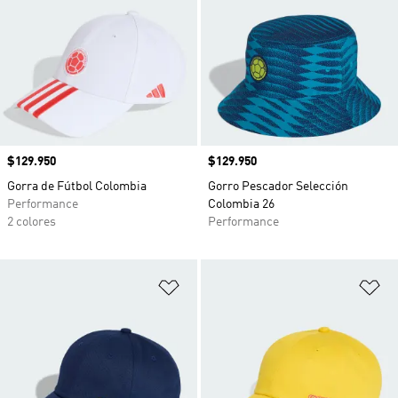
Precio
$129.950
Precio
$129.950
Gorra de Fútbol Colombia
Gorro Pescador Selección
Performance
Colombia 26
2 colores
Performance
Añadir a la lista de deseos
Añ