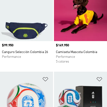
Precio
$99.950
Precio
$149.950
Canguro Selección Colombia 26
Camiseta Mascota Colombia
Performance
Performance
5 colores
Añadir a la lista de deseos
Añ