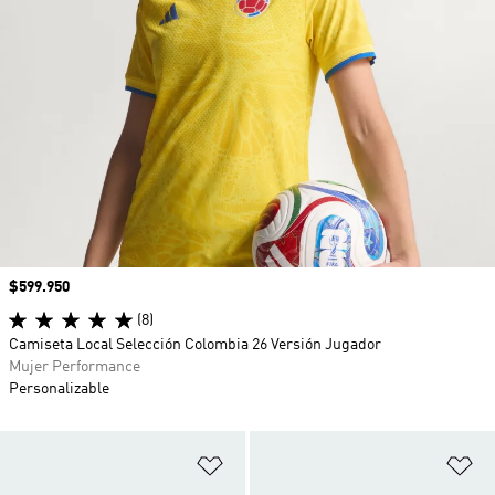
Precio
$599.950
(8)
Camiseta Local Selección Colombia 26 Versión Jugador
Mujer Performance
Personalizable
Añadir a la lista de deseos
Añ