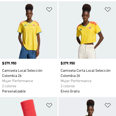
Añadir a la lista de deseos
Añ
Precio
$379.950
Precio
$379.950
Camiseta Local Selección
Camiseta Corta Local Selección
Colombia 26
Colombia 26
Mujer Performance
Mujer Performance
2 colores
2 colores
Personalizable
Envío Gratis
Añadir a la lista de deseos
Añ