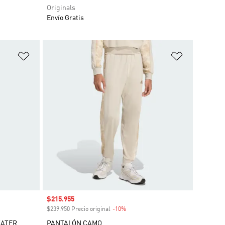
Originals
Envío Gratis
Añadir a la lista de deseos
Añadir a la
Precio de venta
$215.955
o
$239.950 Precio original
-10%
Descuento
KATER
PANTALÓN CAMO