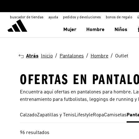
buscador de tiendas
ayuda
pedidos y devoluciones
bonos de regalo
ú
Mujer
Hombre
Niños
Atrás
Inicio
Pantalones
Hombre
Outlet
OFERTAS EN PANTAL
Encuentra aquí ofertas en pantalones para hombre. Las
entrenamiento para futbolistas, leggings de running y 
Calzado
Zapatillas y Tenis
Lifestyle
Ropa
Camisetas
Pant
96 resultados