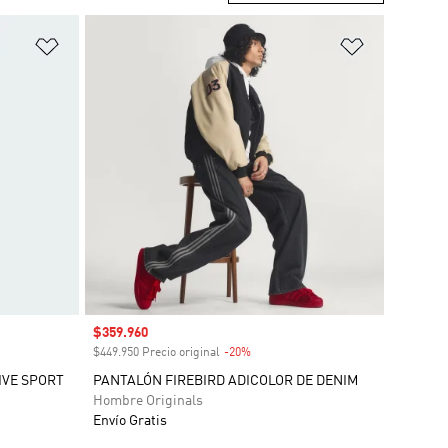
Añadir a la lista de deseos
Añadir a la
Precio de venta
$359.960
o
$449.950 Precio original
-20%
Descuento
IVE SPORT
PANTALÓN FIREBIRD ADICOLOR DE DENIM
Hombre Originals
Envío Gratis