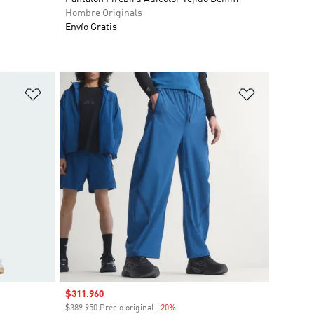
Hombre Originals
Envío Gratis
Añadir a la lista de deseos
Añadir a la
Precio de venta
$311.960
o
$389.950 Precio original
-20%
Descuento