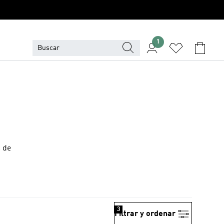
1
s de
3
Filtrar y ordenar