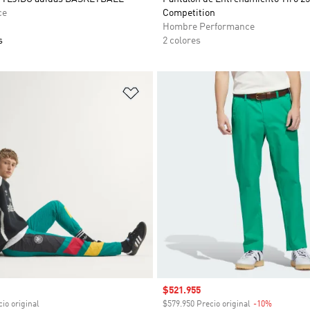
ce
Competition
Hombre Performance
s
2 colores
sta de deseos
Añadir a la lista de deseos
venta
Precio de venta
$521.955
io original
$579.950 Precio original
-10%
Descuent