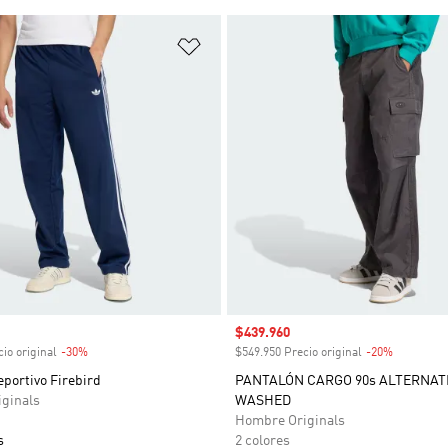
sta de deseos
Añadir a la lista de deseos
venta
Precio de venta
$439.960
io original
-30%
Descuento
$549.950 Precio original
-20%
Descuent
portivo Firebird
PANTALÓN CARGO 90s ALTERNAT
ginals
WASHED
Hombre Originals
s
2 colores