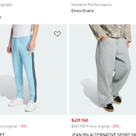
ginals
Hombre Performance
Envío Gratis
s
sta de deseos
Añadir a la lista de deseos
venta
Precio de venta
$439.960
io original
-10%
Descuento
$549.950 Precio original
-20%
Descuent
 PT
JEAN 90s ALTERNATIVE SPORT S