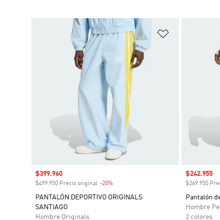
Añadir a la li
Precio de venta
$399.960
Precio de 
$242.955
$499.950 Precio original
-20%
Descuento
$269.950 Prec
PANTALÓN DEPORTIVO ORIGINALS
Pantalón de
SANTIAGO
Hombre Pe
Hombre Originals
2 colores