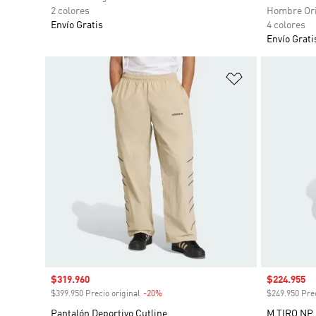
2 colores
Hombre Ori
Envío Gratis
4 colores
Envío Grati
Añadir a la li
Precio de venta
$319.960
Precio de 
$224.955
$399.950 Precio original
-20%
Descuento
$249.950 Prec
Pantalón Deportivo Cutline
M TIRO NP