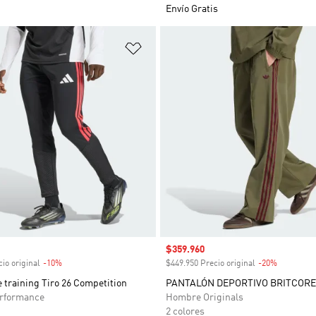
Envío Gratis
sta de deseos
Añadir a la lista de deseos
venta
Precio de venta
$359.960
io original
-10%
Descuento
$449.950 Precio original
-20%
Descuent
 training Tiro 26 Competition
PANTALÓN DEPORTIVO BRITCORE
rformance
Hombre Originals
2 colores