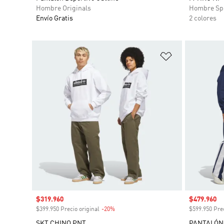
Hombre Originals
Hombre Sp
Envío Gratis
2 colores
Añadir a la li
Precio de venta
$319.960
Precio de 
$479.960
$399.950 Precio original
-20%
Descuento
$599.950 Prec
SKT CHINO PNT
PANTALÓN 