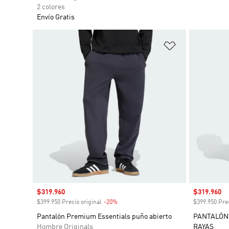
2 colores
Envío Gratis
Añadir a la li
Precio de venta
$319.960
Precio de 
$319.960
$399.950 Precio original
-20%
Descuento
$399.950 Prec
Pantalón Premium Essentials puño abierto
PANTALÓN 
Hombre Originals
RAYAS