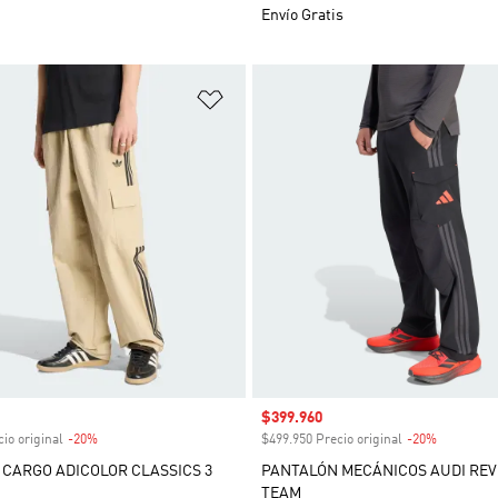
Envío Gratis
sta de deseos
Añadir a la lista de deseos
venta
Precio de venta
$399.960
io original
-20%
Descuento
$499.950 Precio original
-20%
Descuent
CARGO ADICOLOR CLASSICS 3
PANTALÓN MECÁNICOS AUDI REV
TEAM