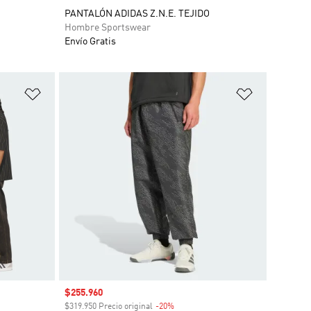
PANTALÓN ADIDAS Z.N.E. TEJIDO
Hombre Sportswear
Envío Gratis
Añadir a la lista de deseos
Añadir a la
Precio de venta
$255.960
o
$319.950 Precio original
-20%
Descuento