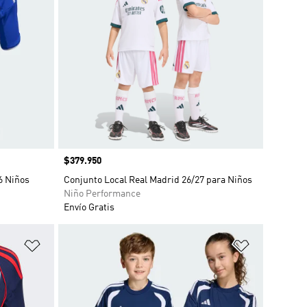
Precio
$379.950
6 Niños
Conjunto Local Real Madrid 26/27 para Niños
Niño Performance
Envío Gratis
Añadir a la lista de deseos
Añadir a la