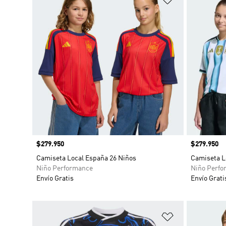
Precio
$279.950
Precio
$279.950
Camiseta Local España 26 Niños
Camiseta L
Niño Performance
Niño Perfo
Envío Gratis
Envío Grati
Añadir a la li