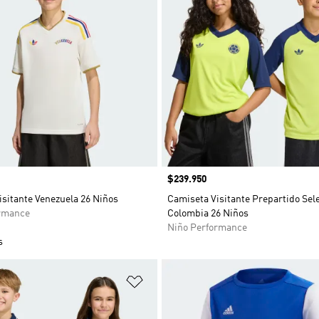
Precio
$239.950
sitante Venezuela 26 Niños
Camiseta Visitante Prepartido Sel
rmance
Colombia 26 Niños
Niño Performance
s
sta de deseos
Añadir a la lista de deseos