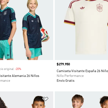
venta
Precio
$279.950
io original
-20%
Descuento
Camiseta Visitante España 26 Niñ
isitante Alemania 26 Niños
Niño Performance
rmance
Envío Gratis
sta de deseos
Añadir a la lista de deseos