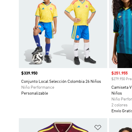
Precio
$339.950
Precio de 
$251.955
$279.950 Prec
Conjunto Local Selección Colombia 26 Niños
Niño Performance
Camiseta Vi
Personalizable
Niños
Niño Perfo
2 colores
Envío Grati
Añadir a la li