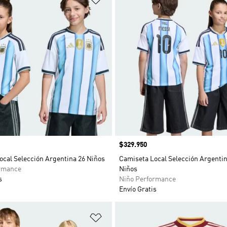
Precio
$329.950
ocal Selección Argentina 26 Niños
Camiseta Local Selección Argentin
rmance
Niños
s
Niño Performance
Envío Gratis
sta de deseos
Añadir a la lista de deseos