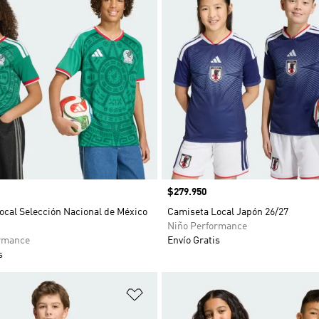
Precio
$279.950
ocal Selección Nacional de México
Camiseta Local Japón 26/27
Niño Performance
rmance
Envío Gratis
s
sta de deseos
Añadir a la lista de deseos