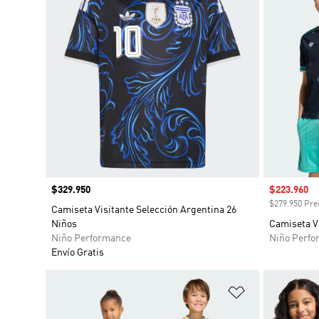
Precio
$329.950
Precio de 
$223.960
$279.950 Prec
Camiseta Visitante Selección Argentina 26
Niños
Camiseta V
Niño Performance
Niño Perfo
Envío Gratis
Añadir a la li