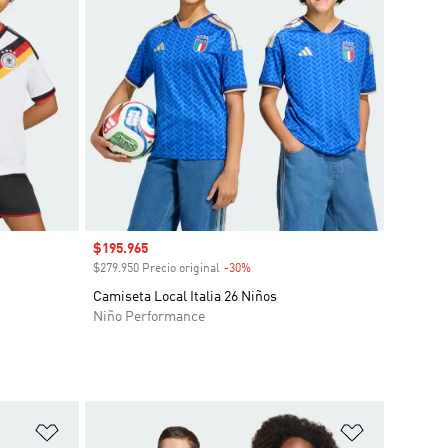
Precio de venta
$195.965
o
$279.950 Precio original
-30%
Descuento
Camiseta Local Italia 26 Niños
Niño Performance
Añadir a la lista de deseos
Añadir a la