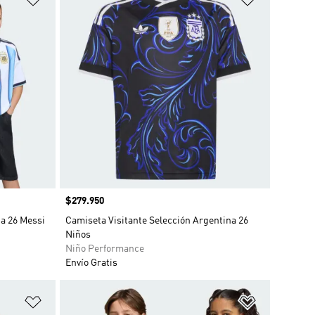
Precio
$279.950
a 26 Messi
Camiseta Visitante Selección Argentina 26
Niños
Niño Performance
Envío Gratis
Añadir a la lista de deseos
Añadir a la