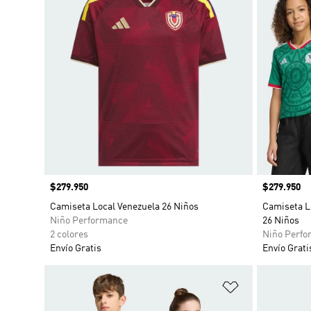
Precio
$279.950
Precio
$279.950
Camiseta Local Venezuela 26 Niños
Camiseta L
Niño Performance
26 Niños
2 colores
Niño Perfo
Envío Gratis
Envío Grati
Añadir a la li