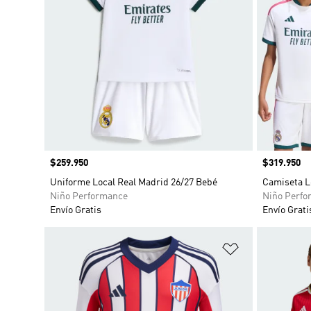
Precio
$259.950
Precio
$319.950
Uniforme Local Real Madrid 26/27 Bebé
Camiseta L
Niño Performance
Niño Perfo
Envío Gratis
Envío Grati
Añadir a la li