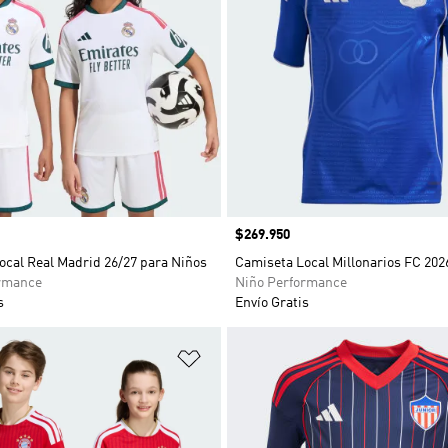
Precio
$269.950
ocal Real Madrid 26/27 para Niños
Camiseta Local Millonarios FC 202
rmance
Niño Performance
s
Envío Gratis
sta de deseos
Añadir a la lista de deseos