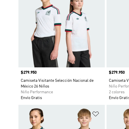
Precio
$279.950
Precio
$279.950
Camiseta Visitante Selección Nacional de
Camiseta Vi
México 26 Niños
Niño Perfo
Niño Performance
2 colores
Envío Gratis
Envío Grati
Añadir a la li