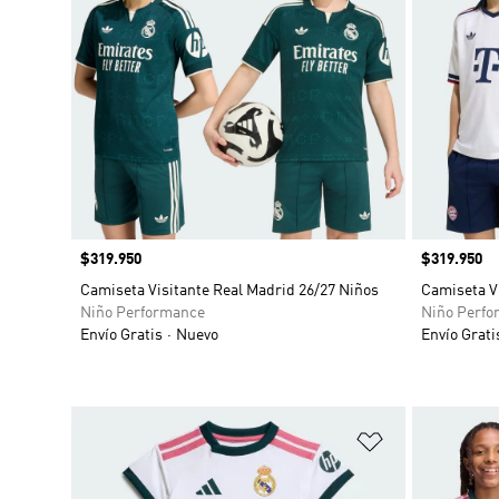
Precio
$319.950
Precio
$319.950
Camiseta Visitante Real Madrid 26/27 Niños
Camiseta V
Niño Performance
Niño Perfo
Envío Gratis
Nuevo
Envío Grati
Añadir a la li