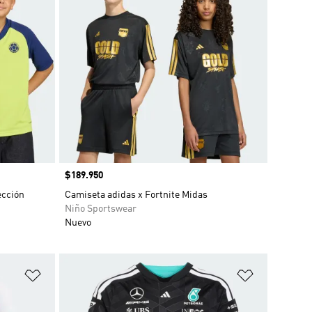
Precio
$189.950
ección
Camiseta adidas x Fortnite Midas
Niño Sportswear
Nuevo
Añadir a la lista de deseos
Añadir a la