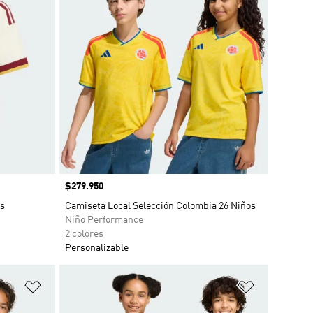
Precio
$279.950
os
Camiseta Local Selección Colombia 26 Niños
Niño Performance
2 colores
Personalizable
Añadir a la lista de deseos
Añadir a la