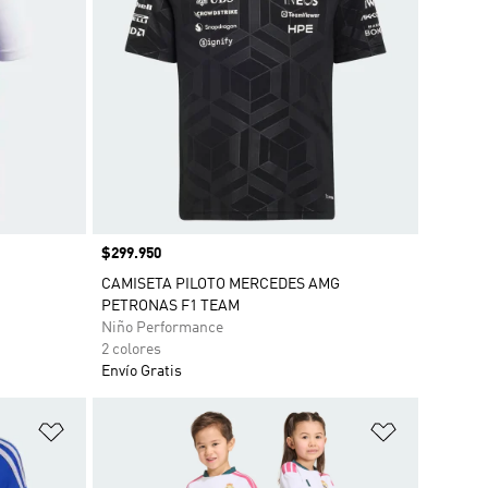
Precio
$299.950
CAMISETA PILOTO MERCEDES AMG
PETRONAS F1 TEAM
Niño Performance
2 colores
Envío Gratis
Añadir a la lista de deseos
Añadir a la