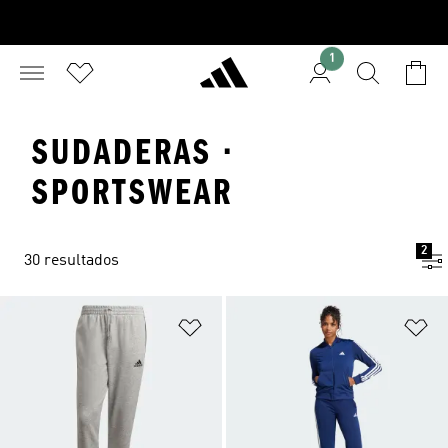
1
SUDADERAS ·
SPORTSWEAR
2
30 resultados
Añadir a la lista de deseos
Añ