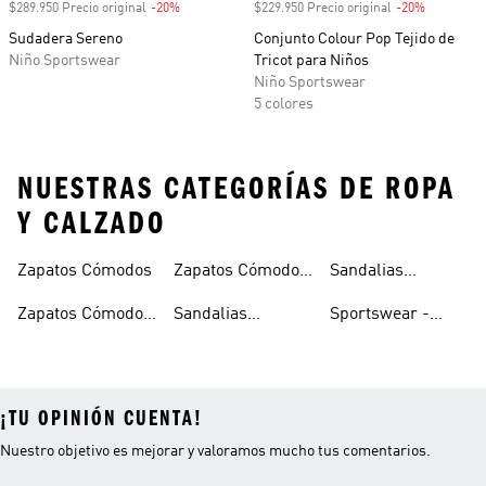
$289.950 Precio original
-20%
Descuento
$229.950 Precio original
-20%
Descuento
Sudadera Sereno
Conjunto Colour Pop Tejido de
Niño Sportswear
Tricot para Niños
Niño Sportswear
5 colores
NUESTRAS CATEGORÍAS DE ROPA
Y CALZADO
Zapatos Cómodos
Zapatos Cómodos
Sandalias
Para Mujer
Comodas Mujer
Zapatos Cómodos
Sandalias
Sportswear -
Hombre
Cómodas
Ropa Cómoda
¡TU OPINIÓN CUENTA!
Nuestro objetivo es mejorar y valoramos mucho tus comentarios.