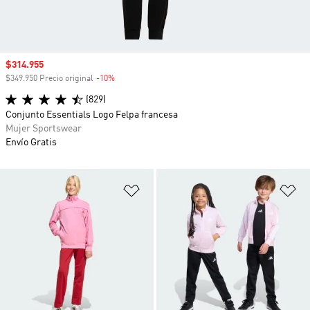
Precio de venta
$314.955
$349.950 Precio original
-10%
Descuento
(829)
Conjunto Essentials Logo Felpa francesa
Mujer Sportswear
Envío Gratis
Añadir a la lista de deseos
Añ