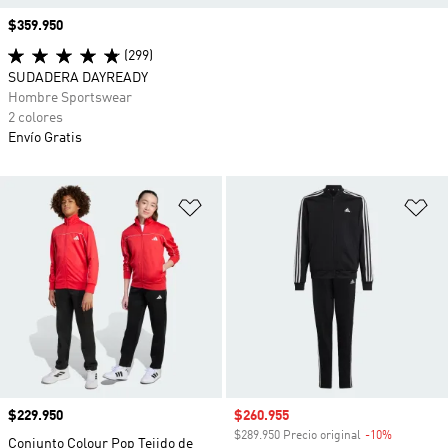
Precio
$359.950
(299)
SUDADERA DAYREADY
Hombre Sportswear
2 colores
Envío Gratis
Añadir a la lista de deseos
Añ
Precio
$229.950
Precio de venta
$260.955
$289.950 Precio original
-10%
Descuento
Conjunto Colour Pop Tejido de