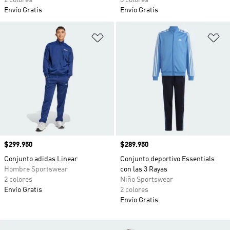
2 colores
3 colores
Envío Gratis
Envío Gratis
Añadir a la lista de deseos
Añ
Precio
$299.950
Precio
$289.950
Conjunto adidas Linear
Conjunto deportivo Essentials
Hombre Sportswear
con las 3 Rayas
2 colores
Niño Sportswear
Envío Gratis
2 colores
Envío Gratis