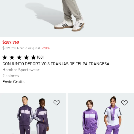
Precio de venta
$287.960
$359.950 Precio original
-20%
Descuento
(88)
CONJUNTO DEPORTIVO 3 FRANJAS DE FELPA FRANCESA
Hombre Sportswear
2 colores
Envío Gratis
Añadir a la lista de deseos
Añ