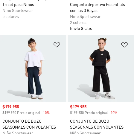
Tricot para Niños
Conjunto deportivo Essentials
Niño Sportswear
con las 3 Rayas
5 colores
Niño Sportswear
2 colores
Envío Gratis
Añadir a la lista de deseos
Añ
Precio de venta
$179.955
Precio de venta
$179.955
$199.950 Precio original
-10%
Descuento
$199.950 Precio original
-10%
Descuento
CONJUNTO DE BUZO
CONJUNTO DE BUZO
SEASONALS CON VOLANTES
SEASONALS CON VOLANTES
Niño Sportswear
Niño Sportswear