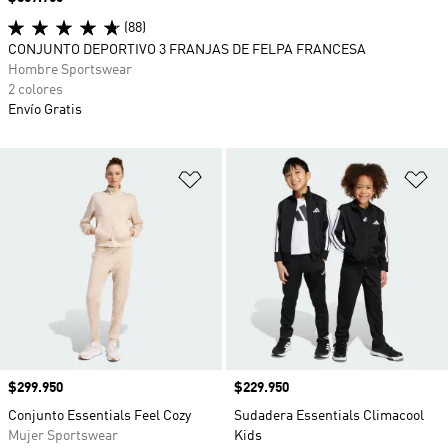
(88)
CONJUNTO DEPORTIVO 3 FRANJAS DE FELPA FRANCESA
Hombre Sportswear
2 colores
Envío Gratis
Añadir a la lista de deseos
Añ
Precio
$299.950
Precio
$229.950
Conjunto Essentials Feel Cozy
Sudadera Essentials Climacool
Mujer Sportswear
Kids