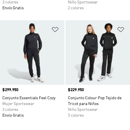
3 colores
Niño Sportswear
Envío Gratis
2 colores
Añadir a la lista de deseos
Añ
Precio
$299.950
Precio
$229.950
Conjunto Essentials Feel Cozy
Conjunto Colour Pop Tejido de
Mujer Sportswear
Tricot para Niños
3 colores
Niño Sportswear
Envío Gratis
5 colores