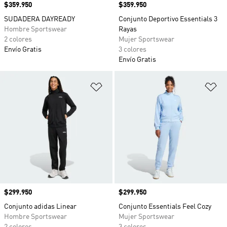
Precio
$359.950
Precio
$359.950
SUDADERA DAYREADY
Conjunto Deportivo Essentials 3
Hombre Sportswear
Rayas
2 colores
Mujer Sportswear
Envío Gratis
3 colores
Envío Gratis
Añadir a la lista de deseos
Añ
Precio
$299.950
Precio
$299.950
Conjunto adidas Linear
Conjunto Essentials Feel Cozy
Hombre Sportswear
Mujer Sportswear