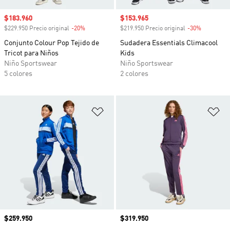
Precio de venta
$183.960
Precio de venta
$153.965
$229.950 Precio original
-20%
Descuento
$219.950 Precio original
-30%
Descuento
Conjunto Colour Pop Tejido de
Sudadera Essentials Climacool
Tricot para Niños
Kids
Niño Sportswear
Niño Sportswear
5 colores
2 colores
Añadir a la lista de deseos
Añ
Precio
$259.950
Precio
$319.950