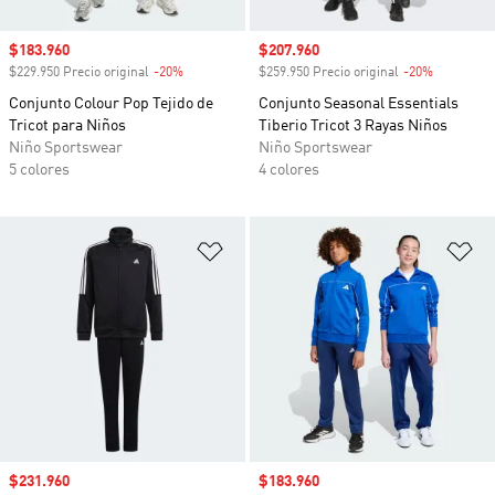
Precio de venta
$183.960
Precio de venta
$207.960
$229.950 Precio original
-20%
Descuento
$259.950 Precio original
-20%
Descuento
Conjunto Colour Pop Tejido de
Conjunto Seasonal Essentials
Tricot para Niños
Tiberio Tricot 3 Rayas Niños
Niño Sportswear
Niño Sportswear
5 colores
4 colores
Añadir a la lista de deseos
Añ
Precio de venta
$231.960
Precio de venta
$183.960