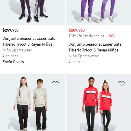
Precio
$259.950
Precio de venta
$207.960
$259.950 Precio original
-20%
Descuento
Conjunto Seasonal Essentials
Tiberio Tricot 3 Rayas Niños
Conjunto Seasonal Essentials
Niño Sportswear
Tiberio Tricot 3 Rayas Niños
4 colores
Niño Sportswear
Envío Gratis
4 colores
Añadir a la lista de deseos
Añ