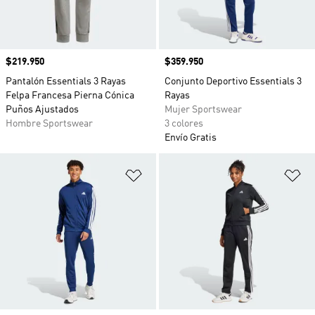
Precio
$219.950
Precio
$359.950
Pantalón Essentials 3 Rayas
Conjunto Deportivo Essentials 3
Felpa Francesa Pierna Cónica
Rayas
Puños Ajustados
Mujer Sportswear
Hombre Sportswear
3 colores
Envío Gratis
Añadir a la lista de deseos
Añ