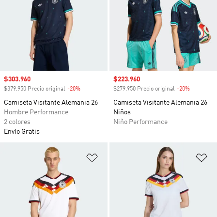
Precio de venta
$303.960
Precio de venta
$223.960
$379.950 Precio original
-20%
Descuento
$279.950 Precio original
-20%
Descuento
Camiseta Visitante Alemania 26
Camiseta Visitante Alemania 26
Hombre Performance
Niños
2 colores
Niño Performance
Envío Gratis
Añadir a la lista de deseos
Añ