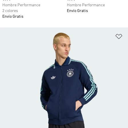
Hombre Performance
Hombre Performance
2 colores
Envío Gratis
Envío Gratis
Añ