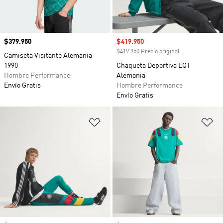
Precio
$379.950
Precio de venta
$419.950
$419.950 Precio original
Camiseta Visitante Alemania
1990
Chaqueta Deportiva EQT
Hombre Performance
Alemania
Envío Gratis
Hombre Performance
Envío Gratis
Añadir a la lista de deseos
Añ