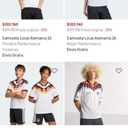
Precio de venta
$303.960
Precio de venta
$303.960
$379.950 Precio original
-20%
Descuento
$379.950 Precio original
-20%
Descuento
Camiseta Local Alemania 26
Camiseta Local Alemania 26
Hombre Performance
Mujer Performance
2 colores
Envío Gratis
Envío Gratis
Añadir a la lista de deseos
Añ