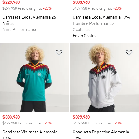
Precio de venta
$223.960
Precio de venta
$383.960
$279.950 Precio original
-20%
Descuento
$479.950 Precio original
-20%
Descuento
Camiseta Local Alemania 26
Camiseta Local Alemania 1994
Niños
Hombre Performance
Niño Performance
2 colores
Envío Gratis
Añadir a la lista de deseos
Añ
Precio de venta
$383.960
Precio de venta
$399.960
$479.950 Precio original
-20%
Descuento
$499.950 Precio original
-20%
Descuento
Camiseta Visitante Alemania
Chaqueta Deportiva Alemania
1994
1994