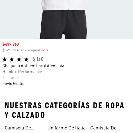
Precio de venta
$439.960
$549.950 Precio original
-20%
Descuento
(31)
Chaqueta Anthem Local Alemania
Hombre Performance
2 colores
Envío Gratis
NUESTRAS CATEGORÍAS DE ROPA
Y CALZADO
Camiseta De
Uniforme De Italia
Camiseta De