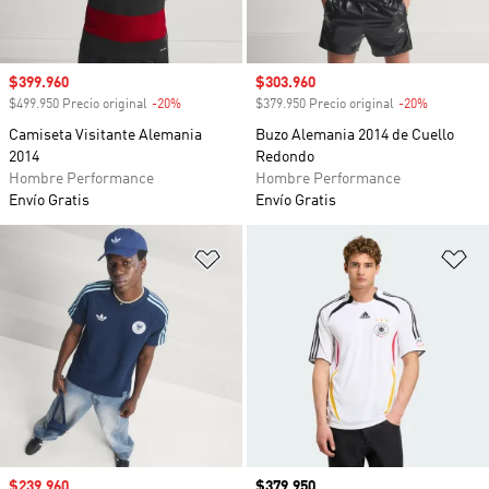
Precio de venta
$399.960
Precio de venta
$303.960
$499.950 Precio original
-20%
Descuento
$379.950 Precio original
-20%
Descuento
Camiseta Visitante Alemania
Buzo Alemania 2014 de Cuello
2014
Redondo
Hombre Performance
Hombre Performance
Envío Gratis
Envío Gratis
Añadir a la lista de deseos
Añ
Precio de venta
$239.960
Precio
$379.950