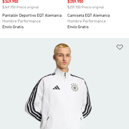
Precio de venta
$349.950
Precio de venta
$259.950
$349.950 Precio original
$259.950 Precio original
Pantalón Deportivo EQT Alemania
Camiseta EQT Alemania
Hombre Performance
Hombre Performance
Envío Gratis
Envío Gratis
Añ