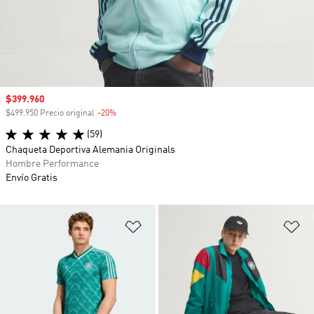
Precio de venta
$399.960
$499.950 Precio original
-20%
Descuento
(59)
Chaqueta Deportiva Alemania Originals
Hombre Performance
Envío Gratis
Añadir a la lista de deseos
Añ