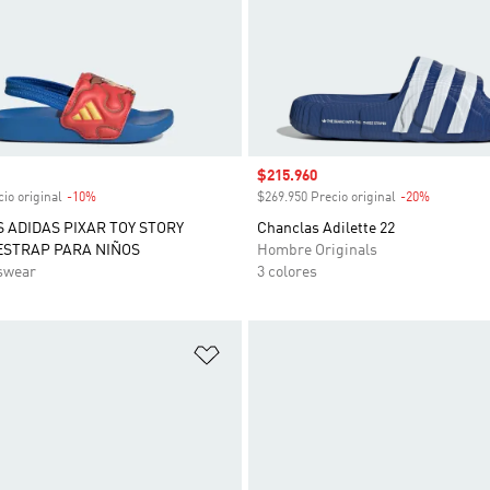
venta
Precio de venta
$215.960
io original
-10%
Descuento
$269.950 Precio original
-20%
Descuent
 ADIDAS PIXAR TOY STORY
Chanclas Adilette 22
ESTRAP PARA NIÑOS
Hombre Originals
swear
3 colores
sta de deseos
Añadir a la lista de deseos