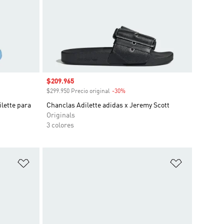
Precio de venta
$209.965
o
$299.950 Precio original
-30%
Descuento
lette para
Chanclas Adilette adidas x Jeremy Scott
Originals
3 colores
Añadir a la lista de deseos
Añadir a la