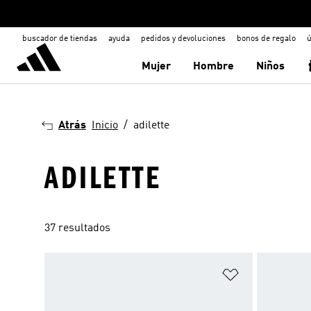
buscador de tiendas
ayuda
pedidos y devoluciones
bonos de regalo
ú
Mujer
Hombre
Niños
Atrás
Inicio
adilette
ADILETTE
37 resultados
Añadir a la li