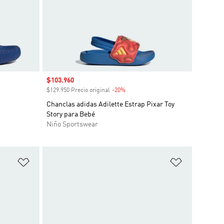
Precio de venta
$103.960
o
$129.950 Precio original
-20%
Descuento
Chanclas adidas Adilette Estrap Pixar Toy
Story para Bebé
Niño Sportswear
Añadir a la lista de deseos
Añadir a la