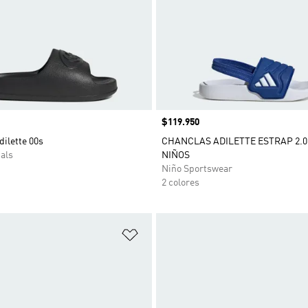
Precio
$119.950
ilette 00s
CHANCLAS ADILETTE ESTRAP 2.0
als
NIÑOS
Niño Sportswear
2 colores
sta de deseos
Añadir a la lista de deseos