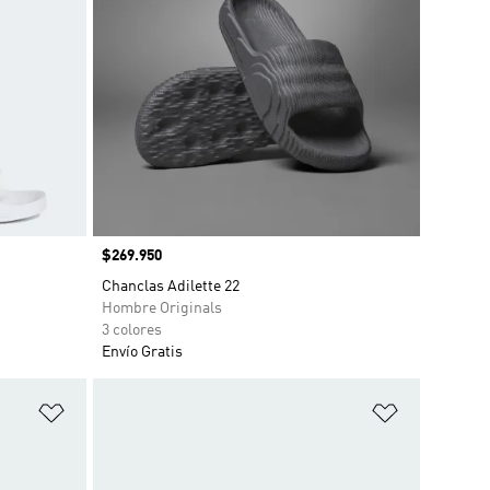
Precio
$269.950
Chanclas Adilette 22
Hombre Originals
3 colores
Envío Gratis
Añadir a la lista de deseos
Añadir a la