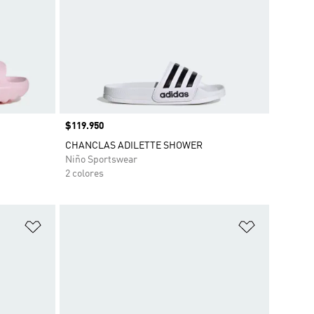
Precio
$119.950
CHANCLAS ADILETTE SHOWER
Niño Sportswear
2 colores
Añadir a la lista de deseos
Añadir a la