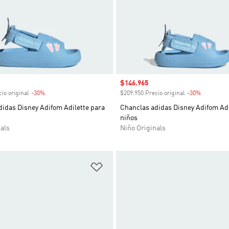
venta
Precio de venta
$146.965
io original
-30%
Descuento
$209.950 Precio original
-30%
Descuent
idas Disney Adifom Adilette para
Chanclas adidas Disney Adifom Adi
niños
als
Niño Originals
sta de deseos
Añadir a la lista de deseos