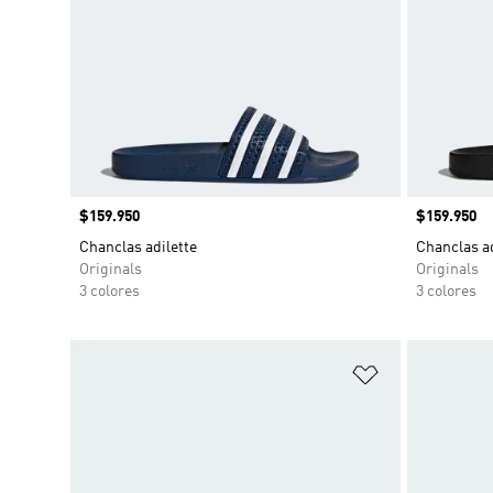
Precio
$159.950
Precio
$159.950
Chanclas adilette
Chanclas ad
Originals
Originals
3 colores
3 colores
Añadir a la li