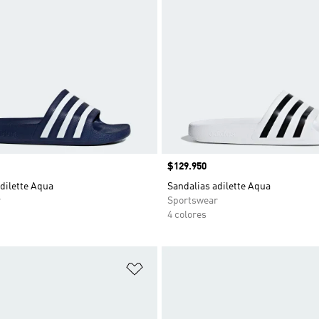
Precio
$129.950
dilette Aqua
Sandalias adilette Aqua
r
Sportswear
4 colores
sta de deseos
Añadir a la lista de deseos