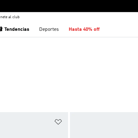
nete al club
🩰 Tendencias
Deportes
Hasta 40% off
sta de deseos
Añadir a la lista de deseos