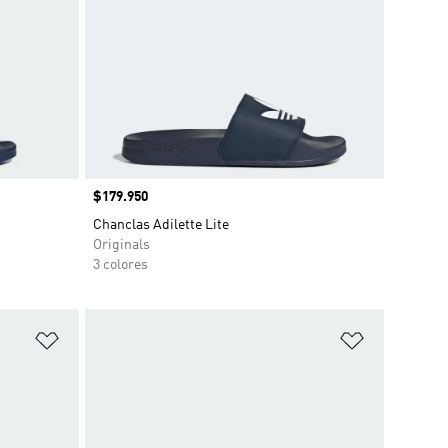
Precio
$179.950
Chanclas Adilette Lite
Originals
3 colores
Añadir a la lista de deseos
Añadir a la