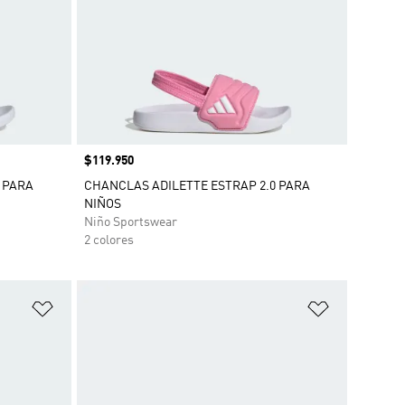
Precio
$119.950
 PARA
CHANCLAS ADILETTE ESTRAP 2.0 PARA
NIÑOS
Niño Sportswear
2 colores
Añadir a la lista de deseos
Añadir a la