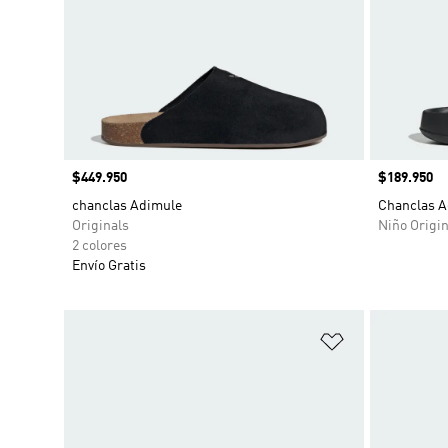
Precio
$449.950
Precio
$189.950
chanclas Adimule
Chanclas Ad
Originals
Niño Origin
2 colores
Envío Gratis
Añadir a la li