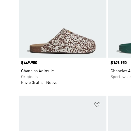
Precio
$449.950
Precio
$149.950
Chanclas Adimule
Chanclas A
Originals
Sportswea
Envío Gratis
Nuevo
Añadir a la li