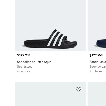
Precio
$129.950
Precio
$129.950
Sandalias adilette Aqua
Sandalias a
Sportswear
Sportswea
4 colores
4 colores
Añadir a la li