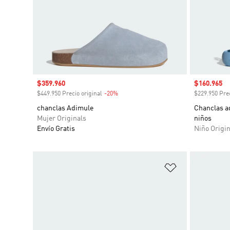
Precio de venta
$359.960
Precio de 
$160.965
$449.950 Precio original
-20%
Descuento
$229.950 Prec
chanclas Adimule
Chanclas ad
Mujer Originals
niños
Envío Gratis
Niño Origin
Añadir a la li