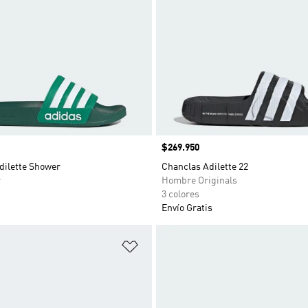
Precio
$269.950
dilette Shower
Chanclas Adilette 22
r
Hombre Originals
3 colores
Envío Gratis
sta de deseos
Añadir a la lista de deseos