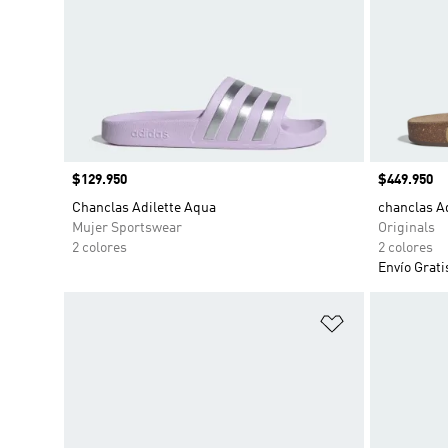
Precio
$129.950
Precio
$449.950
Chanclas Adilette Aqua
chanclas A
Mujer Sportswear
Originals
2 colores
2 colores
Envío Grati
Añadir a la li