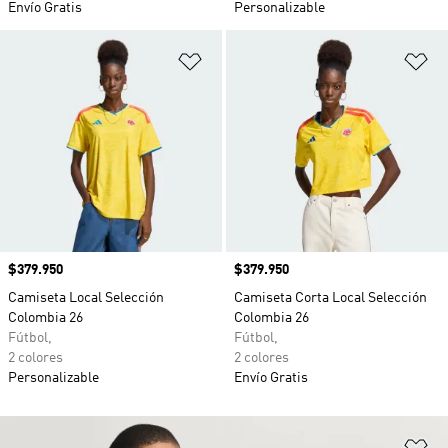
Envío Gratis
Personalizable
Añadir a la lista de deseos
Añ
Precio
$379.950
Precio
$379.950
Camiseta Local Selección
Camiseta Corta Local Selección
Colombia 26
Colombia 26
Fútbol,
Fútbol,
2 colores
2 colores
Personalizable
Envío Gratis
Añ