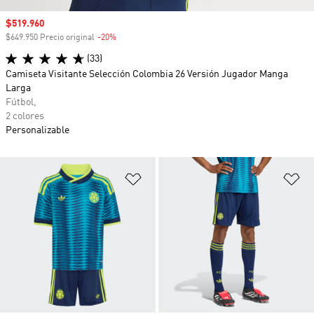
Precio de venta
$519.960
$649.950 Precio original
-20%
Descuento
(33)
Camiseta Visitante Selección Colombia 26 Versión Jugador Manga
Larga
Fútbol,
2 colores
Personalizable
Añadir a la lista de deseos
Añ