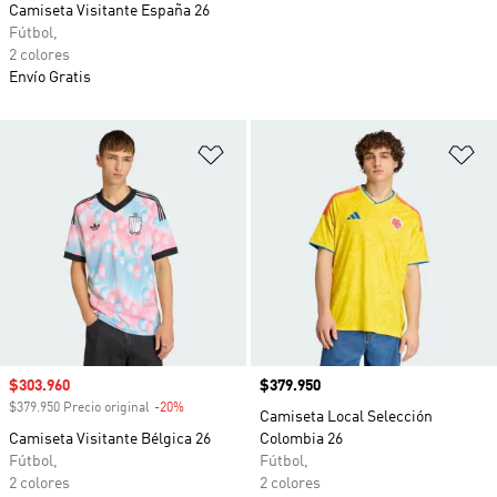
Camiseta Visitante España 26
Fútbol,
2 colores
Envío Gratis
Añadir a la lista de deseos
Añ
Precio de venta
$303.960
Precio
$379.950
$379.950 Precio original
-20%
Descuento
Camiseta Local Selección
Camiseta Visitante Bélgica 26
Colombia 26
Fútbol,
Fútbol,
2 colores
2 colores