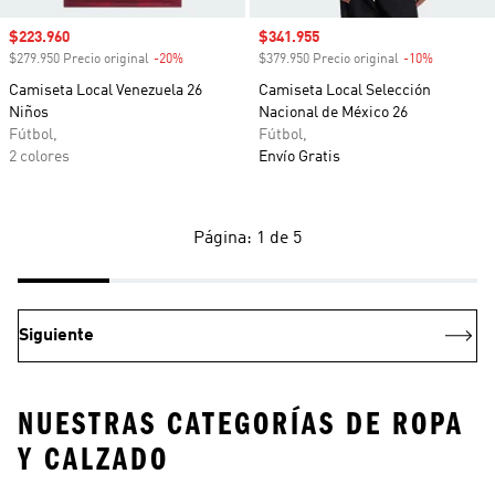
Precio de venta
$223.960
Precio de venta
$341.955
$279.950 Precio original
-20%
Descuento
$379.950 Precio original
-10%
Descuento
Camiseta Local Venezuela 26
Camiseta Local Selección
Niños
Nacional de México 26
Fútbol,
Fútbol,
2 colores
Envío Gratis
Página: 1 de 5
Siguiente
NUESTRAS CATEGORÍAS DE ROPA
Y CALZADO