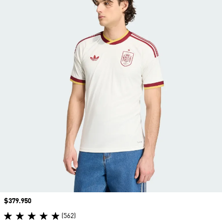
Precio
$379.950
(562)