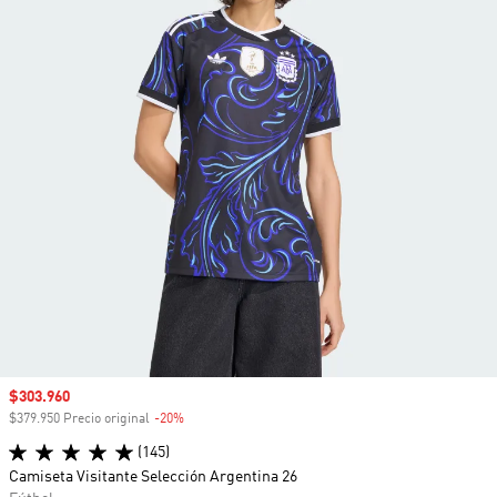
Precio de venta
$303.960
$379.950 Precio original
-20%
Descuento
(145)
Camiseta Visitante Selección Argentina 26