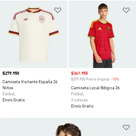
Añadir a la lista de deseos
Añ
Precio
$279.950
Precio de venta
$341.955
$379.950 Precio original
-10%
Descuento
Camiseta Visitante España 26
Niños
Camiseta Local Bélgica 26
Fútbol,
Fútbol,
Envío Gratis
2 colores
Envío Gratis
Añ