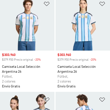
Añadir a la lista de deseos
Añ
Precio de venta
$303.960
Precio de venta
$303.960
$379.950 Precio original
-20%
Descuento
$379.950 Precio original
-20%
Descuento
Camiseta Local Selección
Camiseta Local Selección
Argentina 26
Argentina 26
Fútbol,
Fútbol,
2 colores
2 colores
Envío Gratis
Envío Gratis
Añadir a la lista de deseos
Añ