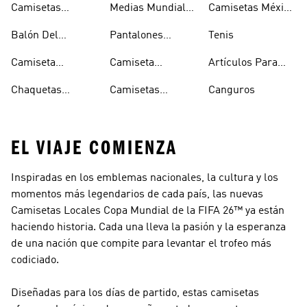
Fifa 2026™
Camisetas
Medias Mundial
Camisetas México
Mundial De La
Mundial 2026
2026
Copa Mundial De
Fifa 2026™
Balón Del
Pantalones
Tenis
La Fifa 2026™
Mundial 2026
Mundial 2026
Camiseta
Camiseta
Artículos Para
Visitante
Colombia Copa
Mascotas
Chaquetas
Camisetas
Canguros
Colombia
Mundial De La
Mundial 2026
Argentina Copa
EL VIAJE COMIENZA
Inspiradas en los emblemas nacionales, la cultura y los
momentos más legendarios de cada país, las nuevas
Camisetas Locales Copa Mundial de la FIFA 26™ ya están
haciendo historia. Cada una lleva la pasión y la esperanza
de una nación que compite para levantar el trofeo más
codiciado.
Diseñadas para los días de partido, estas camisetas