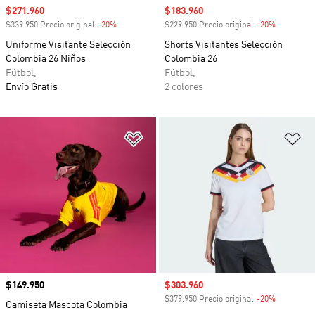
Precio de venta
$271.960
Precio de venta
$183.960
$339.950 Precio original
-20%
Descuento
$229.950 Precio original
-20%
Descuento
Uniforme Visitante Selección
Shorts Visitantes Selección
Colombia 26 Niños
Colombia 26
Fútbol,
Fútbol,
Envío Gratis
2 colores
Añadir a la lista de deseos
Añ
Precio
$149.950
Precio de venta
$303.960
$379.950 Precio original
-20%
Descuento
Camiseta Mascota Colombia