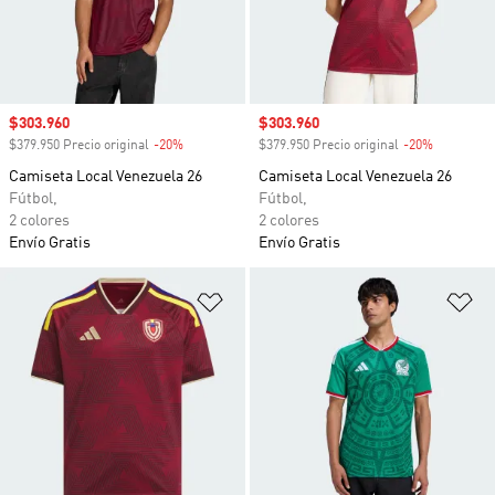
Precio de venta
$303.960
Precio de venta
$303.960
$379.950 Precio original
-20%
Descuento
$379.950 Precio original
-20%
Descuento
Camiseta Local Venezuela 26
Camiseta Local Venezuela 26
Fútbol,
Fútbol,
2 colores
2 colores
Envío Gratis
Envío Gratis
Añadir a la lista de deseos
Añ