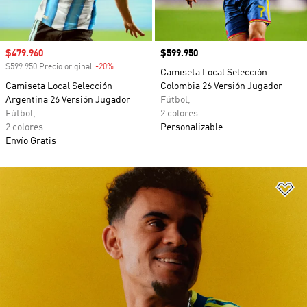
Precio de venta
$479.960
Precio
$599.950
$599.950 Precio original
-20%
Descuento
Camiseta Local Selección
Camiseta Local Selección
Colombia 26 Versión Jugador
Argentina 26 Versión Jugador
Fútbol,
Fútbol,
2 colores
2 colores
Personalizable
Envío Gratis
Añ