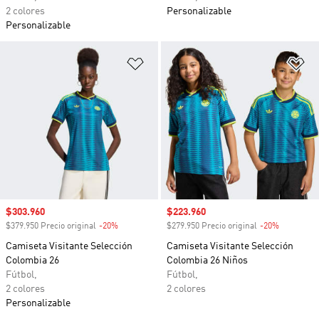
2 colores
Personalizable
Personalizable
Añadir a la lista de deseos
Añ
Precio de venta
$303.960
Precio de venta
$223.960
$379.950 Precio original
-20%
Descuento
$279.950 Precio original
-20%
Descuento
Camiseta Visitante Selección
Camiseta Visitante Selección
Colombia 26
Colombia 26 Niños
Fútbol,
Fútbol,
2 colores
2 colores
Personalizable