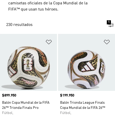
camisetas oficiales de la Copa Mundial de la
FIFA™ que usan tus héroes.
1
230 resultados
Añadir a la lista de deseos
Añ
Precio
$899.950
Precio
$199.950
Balón Copa Mundial de la FIFA
Balón Trionda League Finals
26™ Trionda Finals Pro
Copa Mundial de la FIFA 26™
Fútbol,
Fútbol,