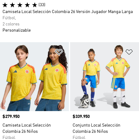
(33)
Camiseta Local Selección Colombia 26 Versión Jugador Manga Larga
Fútbol,
2 colores
Personalizable
Añadir a la lista de deseos
Añ
Precio
$279.950
Precio
$339.950
Camiseta Local Selección
Conjunto Local Selección
Colombia 26 Niños
Colombia 26 Niños
Fútbol,
Fútbol,