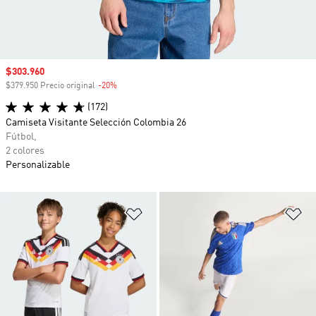
Precio de venta
$303.960
$379.950 Precio original
-20%
Descuento
(172)
Camiseta Visitante Selección Colombia 26
Fútbol,
2 colores
Personalizable
Añadir a la lista de deseos
Añ