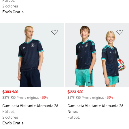
Fútbol,
2 colores
Envío Gratis
Añadir a la lista de deseos
Añ
Precio de venta
$303.960
Precio de venta
$223.960
$379.950 Precio original
-20%
Descuento
$279.950 Precio original
-20%
Descuento
Camiseta Visitante Alemania 26
Camiseta Visitante Alemania 26
Fútbol,
Niños
2 colores
Fútbol,
Envío Gratis