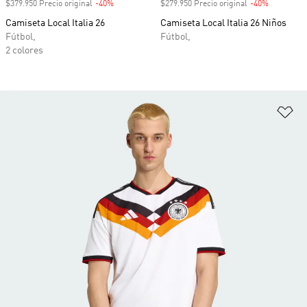
$379.950 Precio original
-40%
Descuento
$279.950 Precio original
-40%
Descuento
Camiseta Local Italia 26
Camiseta Local Italia 26 Niños
Fútbol,
Fútbol,
2 colores
Añ