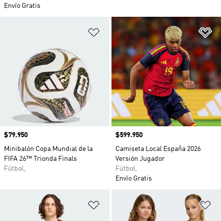
Envío Gratis
Añadir a la lista de deseos
Añ
Precio
$79.950
Precio
$599.950
Minibalón Copa Mundial de la
Camiseta Local España 2026
FIFA 26™ Trionda Finals
Versión Jugador
Fútbol,
Fútbol,
Envío Gratis
Añadir a la lista de deseos
Añ