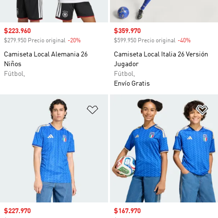
Precio de venta
$223.960
Precio de venta
$359.970
$279.950 Precio original
-20%
Descuento
$599.950 Precio original
-40%
Descuento
Camiseta Local Alemania 26
Camiseta Local Italia 26 Versión
Niños
Jugador
Fútbol,
Fútbol,
Envío Gratis
Añadir a la lista de deseos
Añ
Precio de venta
$227.970
Precio de venta
$167.970