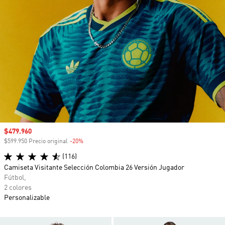
Precio de venta
$479.960
$599.950 Precio original
-20%
Descuento
(116)
Camiseta Visitante Selección Colombia 26 Versión Jugador
Fútbol,
2 colores
Personalizable