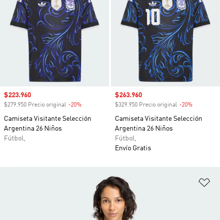
Precio de venta
$223.960
Precio de venta
$263.960
$279.950 Precio original
-20%
Descuento
$329.950 Precio original
-20%
Descuento
Camiseta Visitante Selección
Camiseta Visitante Selección
Argentina 26 Niños
Argentina 26 Niños
Fútbol,
Fútbol,
Envío Gratis
Añ