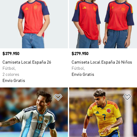
Precio
$379.950
Precio
$279.950
Camiseta Local España 26
Camiseta Local España 26 Niños
Fútbol,
Fútbol,
2 colores
Envío Gratis
Envío Gratis
Añadir a la lista de deseos
Añ