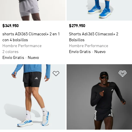
Precio
$349.950
Precio
$279.950
shorts ADI365 Climacool+ 2 en 1
Shorts Adi365 Climacool+ 2
con 4 bolsillos
Bolsillos
Hombre Performance
Hombre Performance
2 colores
Envío Gratis
Nuevo
Envío Gratis
Nuevo
Añadir a la lista de deseos
Añ