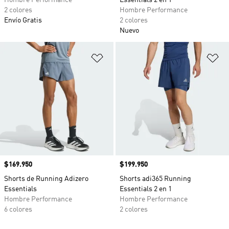
Hombre Performance
Essentials 2 en 1
2 colores
Hombre Performance
Envío Gratis
2 colores
Nuevo
Añadir a la lista de deseos
Añ
Precio
$169.950
Precio
$199.950
Shorts de Running Adizero
Shorts adi365 Running
Essentials
Essentials 2 en 1
Hombre Performance
Hombre Performance
6 colores
2 colores