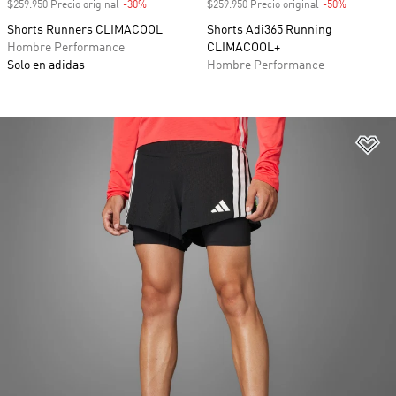
$259.950 Precio original
-30%
Descuento
$259.950 Precio original
-50%
Descuento
Shorts Runners CLIMACOOL
Shorts Adi365 Running
Hombre Performance
CLIMACOOL+
Solo en adidas
Hombre Performance
Añ