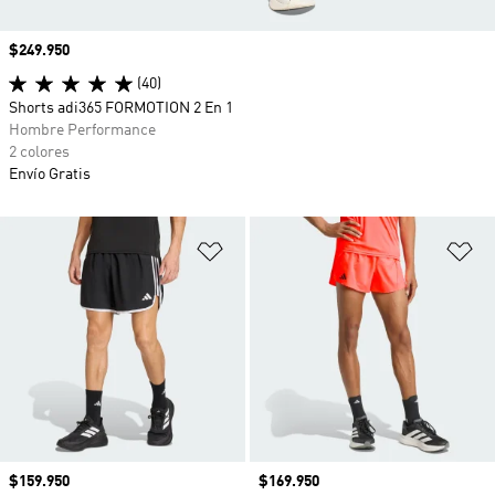
Precio
$249.950
(40)
Shorts adi365 FORMOTION 2 En 1
Hombre Performance
2 colores
Envío Gratis
Añadir a la lista de deseos
Añ
Precio
$159.950
Precio
$169.950