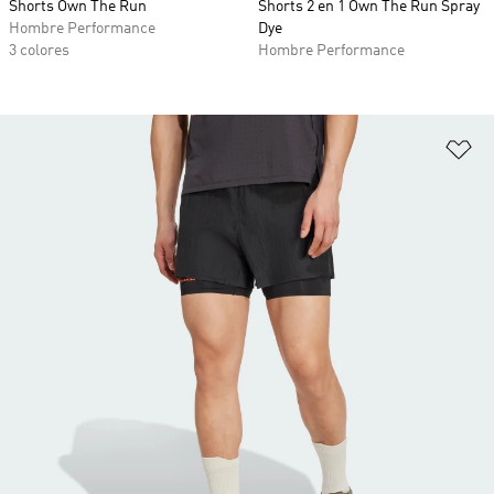
Shorts Own The Run
Shorts 2 en 1 Own The Run Spray
Hombre Performance
Dye
3 colores
Hombre Performance
Añ