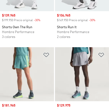
Precio de venta
$139.965
Precio de venta
$104.965
$199.950 Precio original
-30%
Descuento
$149.950 Precio original
-30%
Descuento
Shorts Own The Run
Shorts Run It
Hombre Performance
Hombre Performance
3 colores
2 colores
Añadir a la lista de deseos
Añ
Precio de venta
$181.965
Precio de venta
$129.975