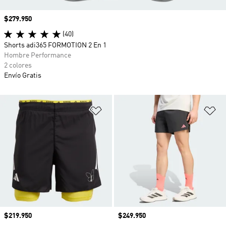
Precio
$279.950
(40)
Shorts adi365 FORMOTION 2 En 1
Hombre Performance
2 colores
Envío Gratis
Añadir a la lista de deseos
Añ
Precio
$219.950
Precio
$249.950