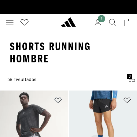
1
SHORTS RUNNING
HOMBRE
3
58 resultados
Añadir a la lista de deseos
Añ