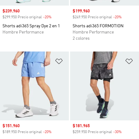
Precio de venta
$239.960
Precio de venta
$199.960
$299.950 Precio original
-20%
Descuento
$249.950 Precio original
-20%
Descuento
Shorts adi365 Spray Dye 2 en 1
Shorts adi365 FORMOTION
Hombre Performance
Hombre Performance
2 colores
Añadir a la lista de deseos
Añ
Precio de venta
$151.960
Precio de venta
$181.965
$189.950 Precio original
-20%
Descuento
$259.950 Precio original
-30%
Descuento