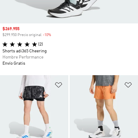
Precio de venta
$269.955
$299.950 Precio original
-10%
Descuento
(2)
Shorts adi365 Cheering
Hombre Performance
Envío Gratis
Añadir a la lista de deseos
Añ