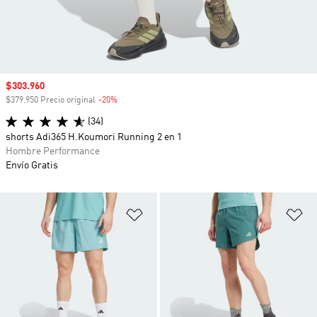
Precio de venta
$303.960
$379.950 Precio original
-20%
Descuento
(34)
shorts Adi365 H.Koumori Running 2 en 1
Hombre Performance
Envío Gratis
Añadir a la lista de deseos
Añ