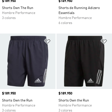
Precio
$189.950
Precio
$169.950
Shorts Own The Run
Shorts de Running Adizero
Hombre Performance
Essentials
3 colores
Hombre Performance
6 colores
Añadir a la lista de deseos
Añ
Precio
$189.950
Precio
$189.950
Shorts Own the Run
Shorts Own the Run
Hombre Performance
Hombre Performance
3 colores
3 colores