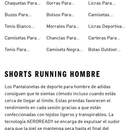
Chaquetas Para
Gorras Para
Licras Para
Hombre
Hombre
Hombres
Hombre
Buzos Para
Bolsos Para
Camisetas
Hombre
Hombre
Esqueleto
Tenis Blanco
Morrales Para
Licras Deportivas
Hombre
Hombre
Hombre
Para Hombre
Camisetas Para
Chanclas Para
Carteras Para
Hombre
Hombre
Hombre
Tenis Para
Camiseta Negra
Botas Outdoor
Hombre
Hombre
Hombre
SHORTS RUNNING HOMBRE
Los Pantalonetas de deporte para hombre de adidas
consiguen que te sientas cómodo incluso cuando estás
cerca de llegar al límite. Estas prendas favorecen el
rendimiento en cada sesión gracias a que están
confeccionadas con tejidos ligeros y transpirables. La
tecnología AEROREADY se encarga de expulsar el sudor
para que la piel se mantenga seca hasta el final del