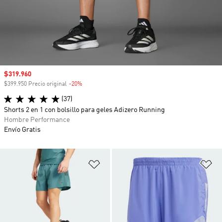
Precio de venta
$319.960
$399.950 Precio original
-20%
Descuento
(37)
Shorts 2 en 1 con bolsillo para geles Adizero Running
Hombre Performance
Envío Gratis
Añadir a la lista de deseos
Añ