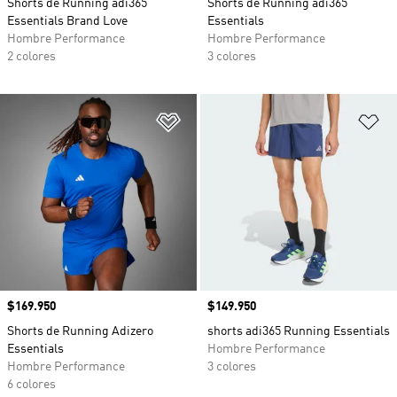
Shorts de Running adi365
Shorts de Running adi365
Essentials Brand Love
Essentials
Hombre Performance
Hombre Performance
2 colores
3 colores
Añadir a la lista de deseos
Añ
Precio
$169.950
Precio
$149.950
Shorts de Running Adizero
shorts adi365 Running Essentials
Essentials
Hombre Performance
Hombre Performance
3 colores
6 colores