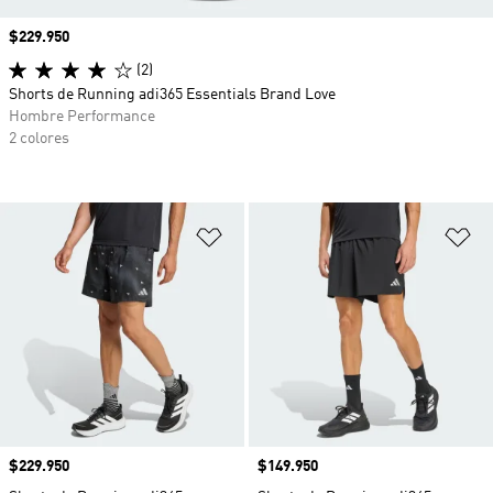
Precio
$229.950
(2)
Shorts de Running adi365 Essentials Brand Love
Hombre Performance
2 colores
Añadir a la lista de deseos
Añ
Precio
$229.950
Precio
$149.950