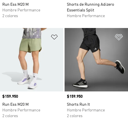
Run Ess M20 M
Shorts de Running Adizero
Hombre Performance
Essentials Split
2 colores
Hombre Performance
Añadir a la lista de deseos
Añ
Precio
$159.950
Precio
$159.950
Run Ess M20 M
Shorts Run It
Hombre Performance
Hombre Performance
2 colores
2 colores