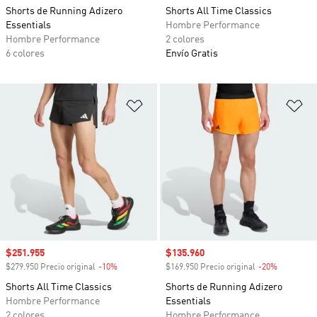
Shorts de Running Adizero
Shorts All Time Classics
Essentials
Hombre Performance
Hombre Performance
2 colores
6 colores
Envío Gratis
Añadir a la lista de deseos
Añ
Precio de venta
$251.955
Precio de venta
$135.960
$279.950 Precio original
-10%
Descuento
$169.950 Precio original
-20%
Descuento
Shorts All Time Classics
Shorts de Running Adizero
Hombre Performance
Essentials
2 colores
Hombre Performance