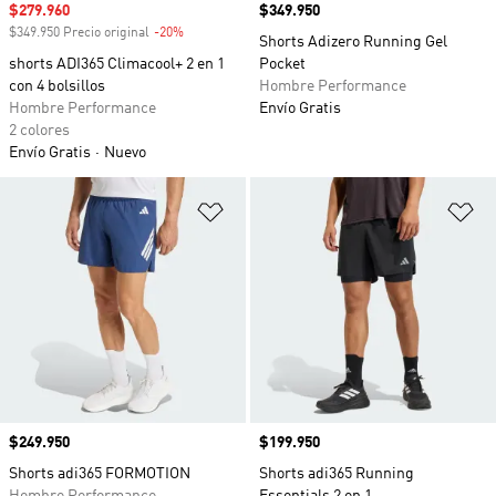
Precio de venta
$279.960
Precio
$349.950
$349.950 Precio original
-20%
Descuento
Shorts Adizero Running Gel
shorts ADI365 Climacool+ 2 en 1
Pocket
con 4 bolsillos
Hombre Performance
Hombre Performance
Envío Gratis
2 colores
Envío Gratis
Nuevo
Añadir a la lista de deseos
Añ
Precio
$249.950
Precio
$199.950
Shorts adi365 FORMOTION
Shorts adi365 Running