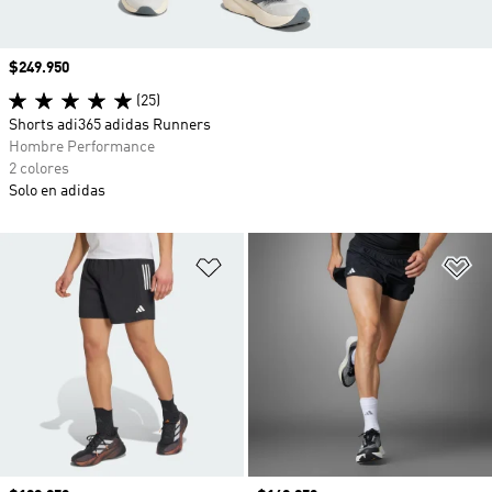
Precio
$249.950
(25)
Shorts adi365 adidas Runners
Hombre Performance
2 colores
Solo en adidas
Añadir a la lista de deseos
Añ