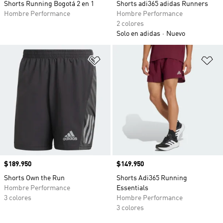
Shorts Running Bogotá 2 en 1
Shorts adi365 adidas Runners
Hombre Performance
Hombre Performance
2 colores
Solo en adidas
Nuevo
Añadir a la lista de deseos
Añ
Precio
$189.950
Precio
$149.950
Shorts Own the Run
Shorts Adi365 Running
Hombre Performance
Essentials
3 colores
Hombre Performance
3 colores