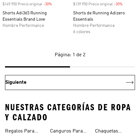
$149.950 Precio original
-30%
Descuento
$139.950 Precio original
-30%
Descuento
Shorts Adi365 Running
Shorts de Running Adizero
Essentials Brand Love
Essentials
Hombre Performance
Hombre Performance
6 colores
Página: 1 de 2
Siguiente
NUESTRAS CATEGORÍAS DE ROPA
Y CALZADO
Regalos Para
Canguros Para
Chaquetas
Hombres
Hombre
Impermeables