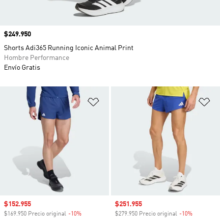
Precio
$249.950
Shorts Adi365 Running Iconic Animal Print
Hombre Performance
Envío Gratis
Añadir a la lista de deseos
Añ
Precio de venta
$152.955
Precio de venta
$251.955
$169.950 Precio original
-10%
Descuento
$279.950 Precio original
-10%
Descuento