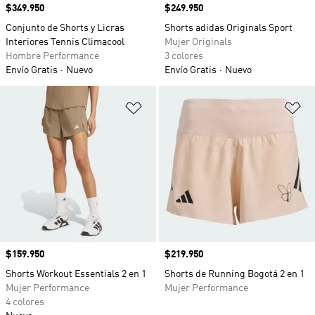
Precio
$349.950
Precio
$249.950
Conjunto de Shorts y Licras
Shorts adidas Originals Sport
Interiores Tennis Climacool
Mujer Originals
Hombre Performance
3 colores
Envío Gratis
Nuevo
Envío Gratis
Nuevo
Añadir a la lista de deseos
Añ
Precio
$159.950
Precio
$219.950
Shorts Workout Essentials 2 en 1
Shorts de Running Bogotá 2 en 1
Mujer Performance
Mujer Performance
4 colores