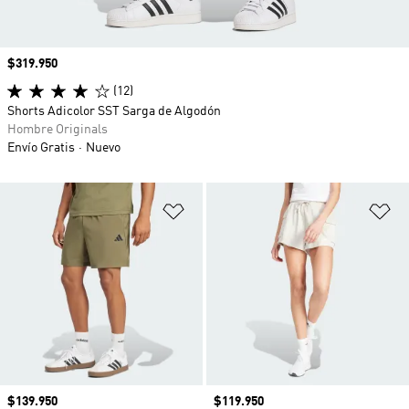
Precio
$319.950
(12)
Shorts Adicolor SST Sarga de Algodón
Hombre Originals
Envío Gratis
Nuevo
Añadir a la lista de deseos
Añ
Precio
$139.950
Precio
$119.950