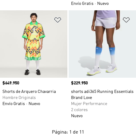
Envío Gratis
Nuevo
Añadir a la lista de deseos
Añ
Precio
$649.950
Precio
$229.950
Shorts de Arquero Chavarria
shorts adi365 Running Essentials
Hombre Originals
Brand Love
Envío Gratis
Nuevo
Mujer Performance
2 colores
Nuevo
Página: 1 de 11