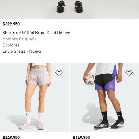
Precio
$399.950
Shorts de Fútbol Brain Dead Disney
Hombre Originals
3 colores
Envío Gratis
Nuevo
Añadir a la lista de deseos
Añ
Precio
$249.950
Precio
$149.950