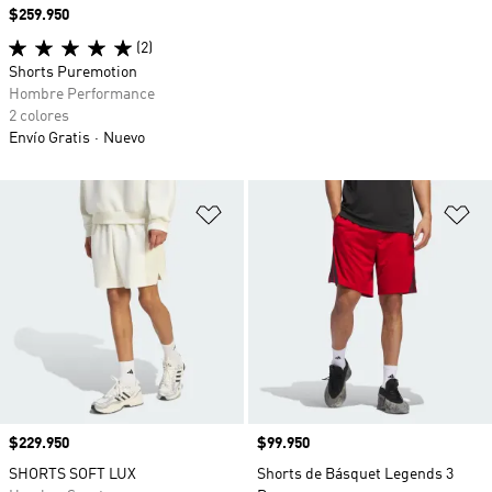
Precio
$259.950
(2)
Shorts Puremotion
Hombre Performance
2 colores
Envío Gratis
Nuevo
Añadir a la lista de deseos
Añ
Precio
$229.950
Precio
$99.950
SHORTS SOFT LUX
Shorts de Básquet Legends 3