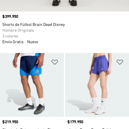
Precio
$399.950
Shorts de Fútbol Brain Dead Disney
Hombre Originals
3 colores
Envío Gratis
Nuevo
Añadir a la lista de deseos
Añ
Precio
$219.950
Precio
$179.950