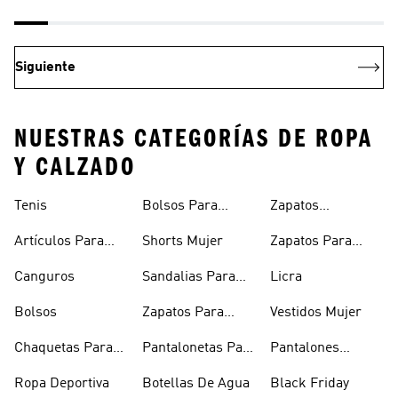
Siguiente
NUESTRAS CATEGORÍAS DE ROPA
Y CALZADO
Tenis
Bolsos Para
Zapatos
Mujer
Deportivos
Artículos Para
Shorts Mujer
Zapatos Para
Mascotas
Niñas
Canguros
Sandalias Para
Licra
Hombre
Bolsos
Zapatos Para
Vestidos Mujer
Hombre
Chaquetas Para
Pantalonetas Para
Pantalones
Mujer
Hombre
Hombre
Ropa Deportiva
Botellas De Agua
Black Friday