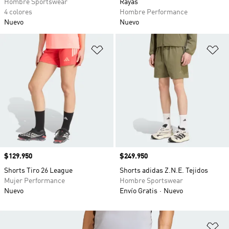
Hombre Sportswear
Rayas
4 colores
Hombre Performance
Nuevo
Nuevo
Añadir a la lista de deseos
Añ
Precio
$129.950
Precio
$249.950
Shorts Tiro 26 League
Shorts adidas Z.N.E. Tejidos
Mujer Performance
Hombre Sportswear
Nuevo
Envío Gratis
Nuevo
Añ