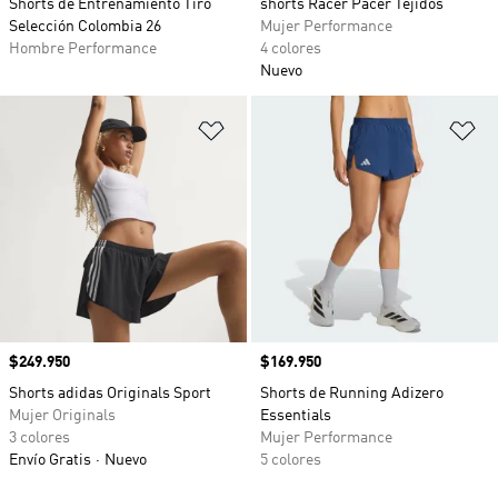
Shorts de Entrenamiento Tiro
shorts Racer Pacer Tejidos
Selección Colombia 26
Mujer Performance
Hombre Performance
4 colores
Nuevo
Añadir a la lista de deseos
Añ
Precio
$249.950
Precio
$169.950
Shorts adidas Originals Sport
Shorts de Running Adizero
Mujer Originals
Essentials
3 colores
Mujer Performance
Envío Gratis
Nuevo
5 colores