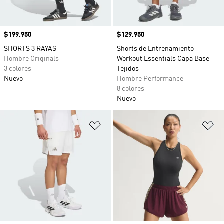
Precio
$199.950
Precio
$129.950
SHORTS 3 RAYAS
Shorts de Entrenamiento
Hombre Originals
Workout Essentials Capa Base
3 colores
Tejidos
Nuevo
Hombre Performance
8 colores
Nuevo
Añadir a la lista de deseos
Añ