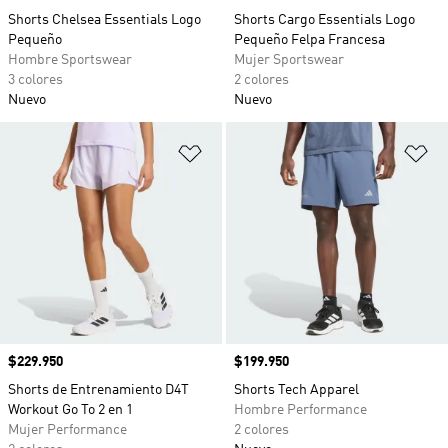
Shorts Chelsea Essentials Logo
Shorts Cargo Essentials Logo
Pequeño
Pequeño Felpa Francesa
Hombre Sportswear
Mujer Sportswear
3 colores
2 colores
Nuevo
Nuevo
Añadir a la lista de deseos
Añ
Precio
$229.950
Precio
$199.950
Shorts de Entrenamiento D4T
Shorts Tech Apparel
Workout Go To 2 en 1
Hombre Performance
Mujer Performance
2 colores