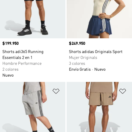
Precio
$199.950
Precio
$249.950
Shorts adi365 Running
Shorts adidas Originals Sport
Essentials 2 en 1
Mujer Originals
Hombre Performance
3 colores
2 colores
Envío Gratis
Nuevo
Nuevo
Añadir a la lista de deseos
Añ