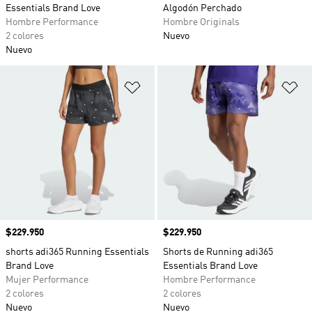
Essentials Brand Love
Algodón Perchado
Hombre Performance
Hombre Originals
2 colores
Nuevo
Nuevo
Añadir a la lista de deseos
Añ
Precio
$229.950
Precio
$229.950
shorts adi365 Running Essentials
Shorts de Running adi365
Brand Love
Essentials Brand Love
Mujer Performance
Hombre Performance
2 colores
2 colores
Nuevo
Nuevo