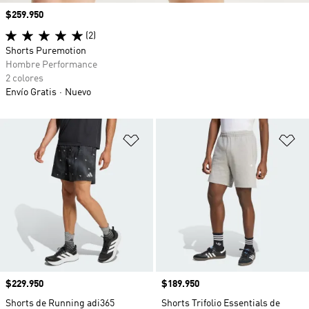
Precio
$259.950
(2)
Shorts Puremotion
Hombre Performance
2 colores
Envío Gratis
Nuevo
Añadir a la lista de deseos
Añ
Precio
$229.950
Precio
$189.950
Shorts de Running adi365
Shorts Trifolio Essentials de