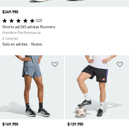
Precio
$249.950
(22)
Shorts adi365 adidas Runners
Hombre Performance
2 colores
Solo en adidas
Nuevo
Añadir a la lista de deseos
Añ
Precio
$169.950
Precio
$129.950