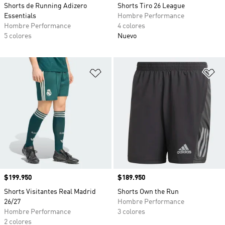
Shorts de Running Adizero
Shorts Tiro 26 League
Essentials
Hombre Performance
Hombre Performance
4 colores
5 colores
Nuevo
Añadir a la lista de deseos
Añ
Precio
$199.950
Precio
$189.950
Shorts Visitantes Real Madrid
Shorts Own the Run
26/27
Hombre Performance
Hombre Performance
3 colores
2 colores