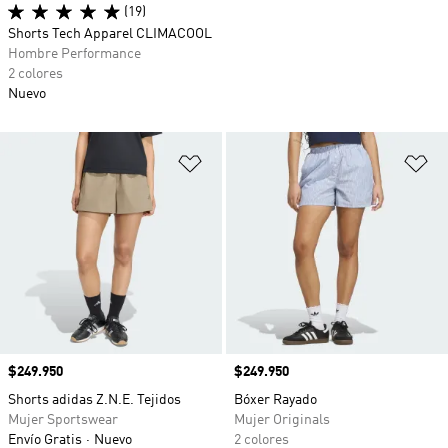
(19)
Shorts Tech Apparel CLIMACOOL
Hombre Performance
2 colores
Nuevo
Añadir a la lista de deseos
Añ
Precio
$249.950
Precio
$249.950
Shorts adidas Z.N.E. Tejidos
Bóxer Rayado
Mujer Sportswear
Mujer Originals
Envío Gratis
Nuevo
2 colores