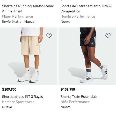
Shorts de Running Adi365 Iconic
Shorts de Entrenamiento Tiro 26
Animal Print
Competition
Mujer Performance
Hombre Performance
Envío Gratis
Nuevo
Nuevo
Añadir a la lista de deseos
Añ
Precio
$209.950
Precio
$109.950
Shorts adidas KIT 3 Rayas
Shorts Train Essentials
Hombre Sportswear
Niño Performance
Nuevo
Nuevo