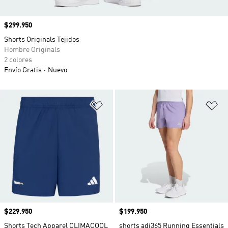
Precio
$299.950
Shorts Originals Tejidos
Hombre Originals
2 colores
Envío Gratis
Nuevo
Añadir a la lista de deseos
Añ
Precio
$229.950
Precio
$199.950
Shorts Tech Apparel CLIMACOOL
shorts adi365 Running Essentials