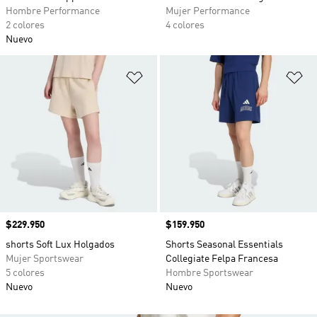
Hombre Performance
Mujer Performance
2 colores
4 colores
Nuevo
Añadir a la lista de deseos
Añ
Precio
$229.950
Precio
$159.950
shorts Soft Lux Holgados
Shorts Seasonal Essentials
Mujer Sportswear
Collegiate Felpa Francesa
5 colores
Hombre Sportswear
Nuevo
Nuevo