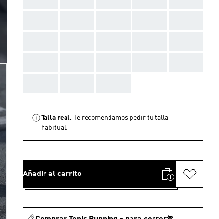
AAA
AAA
AAA
AAA
AAA
AAA
AAA
AAA
AAA
AAA
AAA
AAA
AAA
AAA
AAA
AAA
AAA
AAA
Talla real.
Te recomendamos pedir tu talla
habitual.
Añadir al carrito