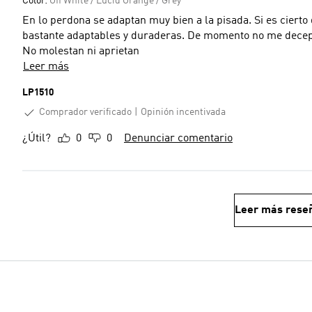
Color:
Off White / Lucid Orange / Grey
En lo perdona se adaptan muy bien a la pisada. Si es ciert
bastante adaptables y duraderas. De momento no me decepc
No molestan ni aprietan
Leer más
LP1510
Comprador verificado
Opinión incentivada
¿Útil?
0
0
Denunciar comentario
Leer más rese