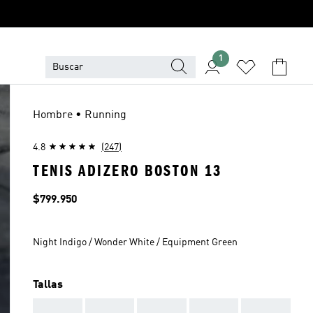
1
Hombre • Running
4.8
(247)
TENIS ADIZERO BOSTON 13
Precio
$799.950
Night Indigo / Wonder White / Equipment Green
Tallas
AAA
AAA
AAA
AAA
AAA