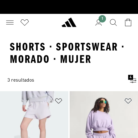
1
SHORTS · SPORTSWEAR ·
MORADO · MUJER
4
3 resultados
Añadir a la lista de deseos
Añ