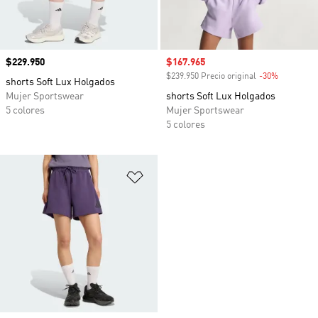
Precio
$229.950
Precio de venta
$167.965
$239.950 Precio original
-30%
Descuento
shorts Soft Lux Holgados
Mujer Sportswear
shorts Soft Lux Holgados
5 colores
Mujer Sportswear
5 colores
Añadir a la lista de deseos