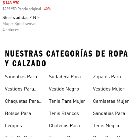
Precio de venta
$143.970
$239.950 Precio original
-40%
Descuento
Shorts adidas Z.N.E.
Mujer Sportswear
4 colores
NUESTRAS CATEGORÍAS DE ROPA
Y CALZADO
Sandalias Para
Sudadera Para
Zapatos Para
Mujer
Mujer
Niñas
Vestidos Para
Vestido Negro
Vestidos Mujer
Niñas
Chaquetas Para
Tenis Para Mujer
Camisetas Mujer
Mujer
Bolsos Para
Tenis Blancos
Sandalias Para
Mujer
Para Mujer
Niñas
Leggins
Chalecos Para
Tenis Negro
Mujer
Mujer