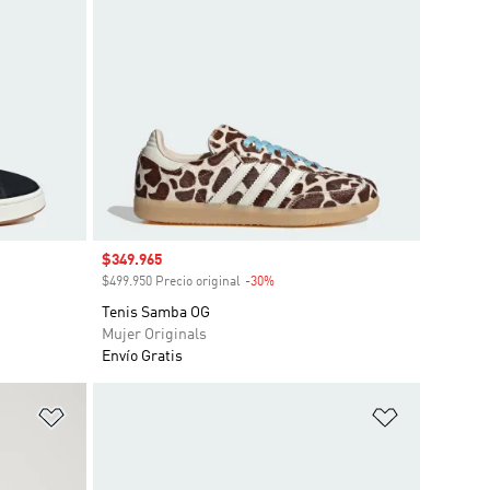
Precio de venta
$349.965
$499.950 Precio original
-30%
Descuento
Tenis Samba OG
Mujer Originals
Envío Gratis
Añadir a la lista de deseos
Añadir a la