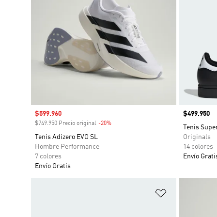
Precio de venta
$599.960
Precio
$499.950
$749.950 Precio original
-20%
Descuento
Tenis Supe
Tenis Adizero EVO SL
Originals
Hombre Performance
14 colores
7 colores
Envío Grati
Envío Gratis
Añadir a la li