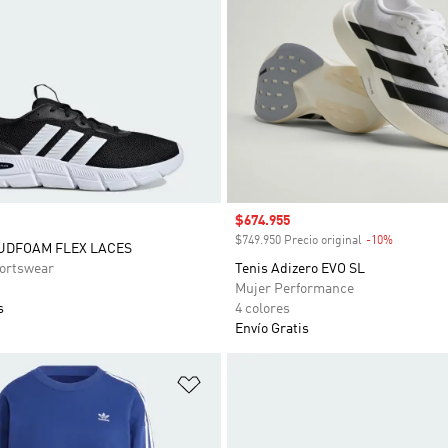
Precio de venta
$674.955
$749.950 Precio original
-10%
Descuent
UDFOAM FLEX LACES
ortswear
Tenis Adizero EVO SL
Mujer Performance
s
4 colores
Envío Gratis
sta de deseos
Añadir a la lista de deseos