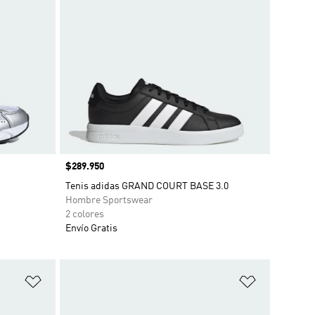
Precio
$289.950
Tenis adidas GRAND COURT BASE 3.0
Hombre Sportswear
2 colores
Envío Gratis
Añadir a la lista de deseos
Añadir a la