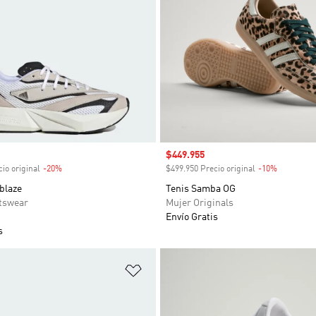
venta
Precio de venta
$449.955
io original
-20%
Descuento
$499.950 Precio original
-10%
Descuent
blaze
Tenis Samba OG
tswear
Mujer Originals
Envío Gratis
s
sta de deseos
Añadir a la lista de deseos