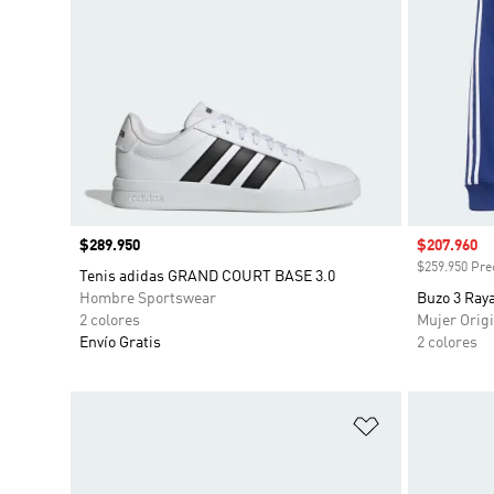
Precio
$289.950
Precio de 
$207.960
$259.950 Prec
Tenis adidas GRAND COURT BASE 3.0
Hombre Sportswear
Buzo 3 Ray
2 colores
Mujer Origi
Envío Gratis
2 colores
Añadir a la li