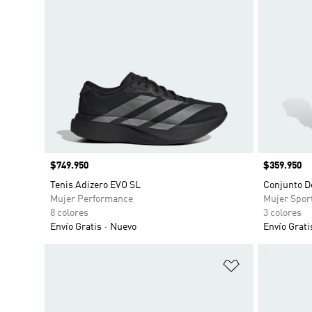
Precio
$749.950
Precio
$359.950
Tenis Adizero EVO SL
Conjunto De
Mujer Performance
Mujer Spor
8 colores
3 colores
Envío Gratis
Nuevo
Envío Grati
Añadir a la li