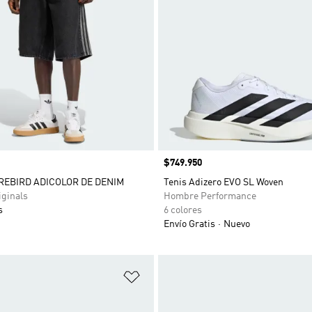
Precio
$749.950
REBIRD ADICOLOR DE DENIM
Tenis Adizero EVO SL Woven
ginals
Hombre Performance
s
6 colores
Envío Gratis
Nuevo
sta de deseos
Añadir a la lista de deseos