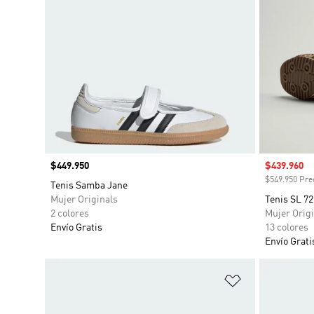
Precio
$449.950
Precio de 
$439.960
$549.950 Prec
Tenis Samba Jane
Mujer Originals
Tenis SL 7
2 colores
Mujer Origi
Envío Gratis
13 colores
Envío Grati
Añadir a la li