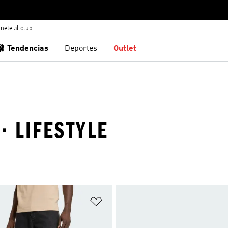
nete al club
🩰 Tendencias
Deportes
Outlet
· LIFESTYLE
sta de deseos
Añadir a la lista de deseos