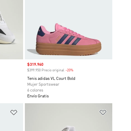
Precio de venta
$319.960
o
$399.950 Precio original
-20%
Descuento
Tenis adidas VL Court Bold
Mujer Sportswear
6 colores
Envío Gratis
Añadir a la lista de deseos
Añadir a la