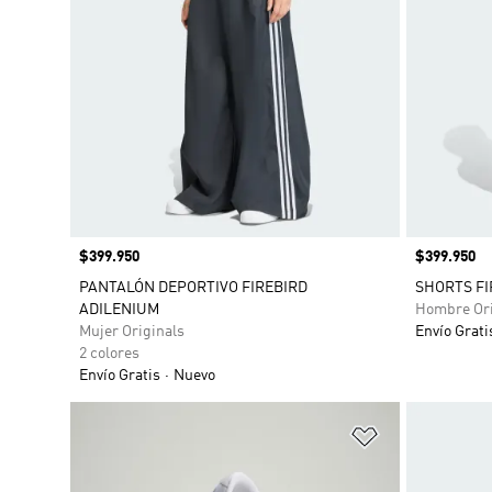
Precio
$399.950
Precio
$399.950
PANTALÓN DEPORTIVO FIREBIRD
SHORTS FI
ADILENIUM
Hombre Ori
Mujer Originals
Envío Grati
2 colores
Envío Gratis
Nuevo
Añadir a la li