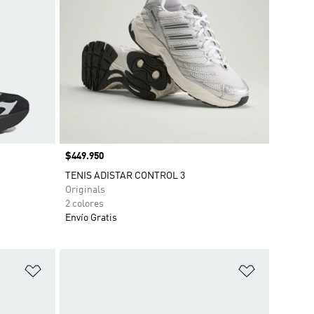
Precio
$449.950
TENIS ADISTAR CONTROL 3
Originals
2 colores
Envío Gratis
Añadir a la lista de deseos
Añadir a la