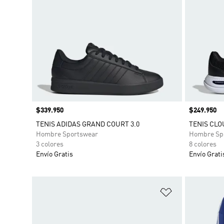
Precio
$339.950
Precio
$249.950
TENIS ADIDAS GRAND COURT 3.0
TENIS CLO
Hombre Sportswear
Hombre Sp
3 colores
8 colores
Envío Gratis
Envío Grati
Añadir a la li