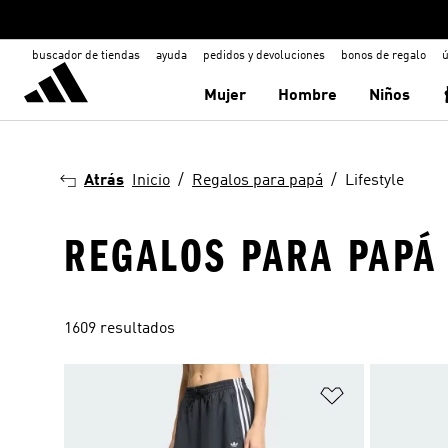
buscador de tiendas
ayuda
pedidos y devoluciones
bonos de regalo
ú
Mujer
Hombre
Niños
Atrás
Inicio
Regalos para papá
Lifestyle
REGALOS PARA PAPÁ 
1609 resultados
Añadir a la li