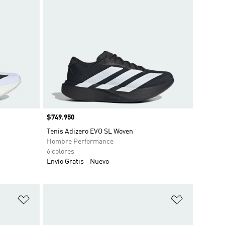
Precio
$749.950
Tenis Adizero EVO SL Woven
Hombre Performance
6 colores
Envío Gratis
Nuevo
Añadir a la lista de deseos
Añadir a la