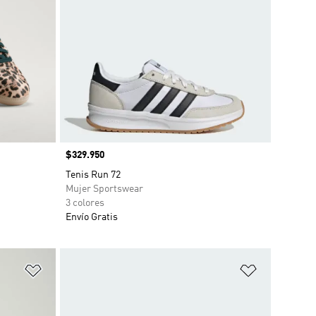
Precio
$329.950
o
Tenis Run 72
Mujer Sportswear
3 colores
Envío Gratis
Añadir a la lista de deseos
Añadir a la