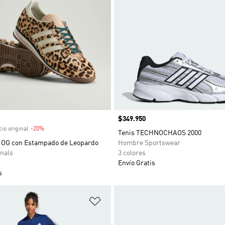
venta
Precio
$349.950
io original
-20%
Descuento
Tenis TECHNOCHAOS 2000
2 OG con Estampado de Leopardo
Hombre Sportswear
nals
3 colores
Envío Gratis
s
sta de deseos
Añadir a la lista de deseos