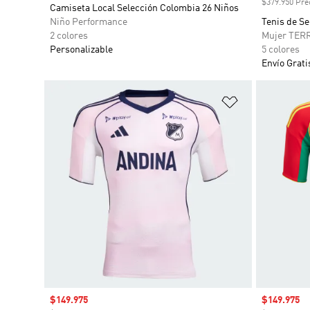
$379.950 Prec
Camiseta Local Selección Colombia 26 Niños
Niño Performance
Tenis de S
2 colores
Mujer TER
Personalizable
5 colores
Envío Grati
Añadir a la li
Precio de venta
$149.975
Precio de 
$149.975