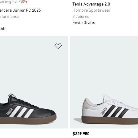
io original
-50%
Descuento
Tenis Advantage 2.0
ercera Junior FC 2025
Hombre Sportswear
rformance
2 colores
Envío Gratis
able
sta de deseos
Añadir a la lista de deseos
Precio
$329.950