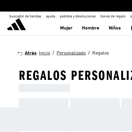
buscador de tiendas
ayuda
pedidos y devoluciones
bonos de regalo
ú
Mujer
Hombre
Niños
Atrás
Inicio
Personalizado
Regalos
REGALOS PERSONAL
ENCUENTRA EL DETALLE IDEA