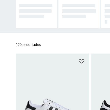
PARA QUIENES V
PARA QUIENES A
PA
IVEN EL FÚTBOL
MAN LOS BÁSICO
AC
CON PASIÓN
S ELEVADOS
U 
A
120 resultados
Añadir a la li