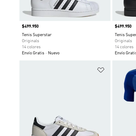
Precio
$499.950
Precio
$499.950
Tenis Superstar
Tenis Supe
Originals
Originals
14 colores
14 colores
Envío Gratis
Nuevo
Envío Grati
Añadir a la li