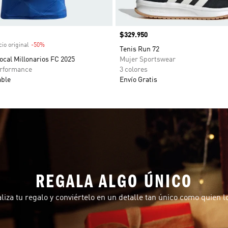
venta
Precio
$329.950
io original
-50%
Descuento
Tenis Run 72
cal Millonarios FC 2025
Mujer Sportswear
rformance
3 colores
able
Envío Gratis
REGALA ALGO ÚNICO
liza tu regalo y conviértelo en un detalle tan único como quien lo