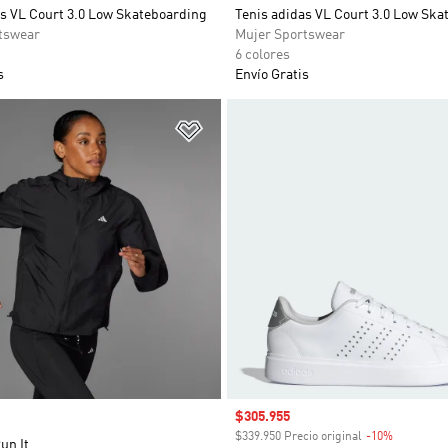
as VL Court 3.0 Low Skateboarding
Tenis adidas VL Court 3.0 Low Ska
tswear
Mujer Sportswear
6 colores
s
Envío Gratis
sta de deseos
Añadir a la lista de deseos
Precio de venta
$305.955
$339.950 Precio original
-10%
Descuent
un It