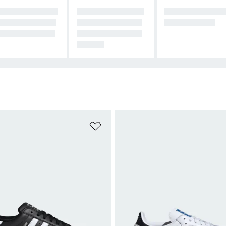
RA QUIENES H
PARA QUIENES L
REGALOS PERS
EN DEL GYM S
LEVAN EL ESTIL
NALIZABLES
ESTILO DE VID
O EN CADA KILÓ
METRO
sta de deseos
Añadir a la lista de deseos