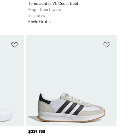
o
Tenis adidas VL Court Bold
Mujer Sportswear
4 colores
Envío Gratis
Añadir a la lista de deseos
Añadir a la
Precio
$329.950