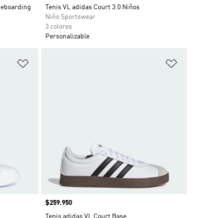
teboarding
Tenis VL adidas Court 3.0 Niños
Niño Sportswear
3 colores
Personalizable
Añadir a la lista de deseos
Añadir a la
Precio
$259.950
o
Tenis adidas VL Court Base