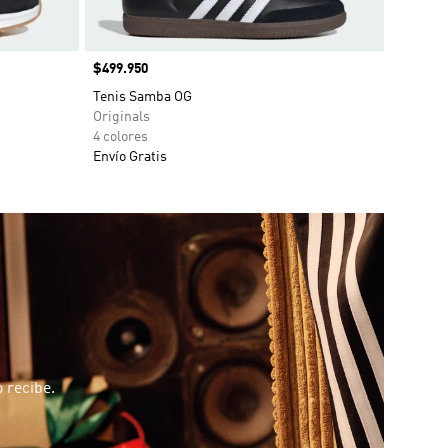
Precio
$499.950
Tenis Samba OG
Originals
4 colores
Envío Gratis
 recibe.