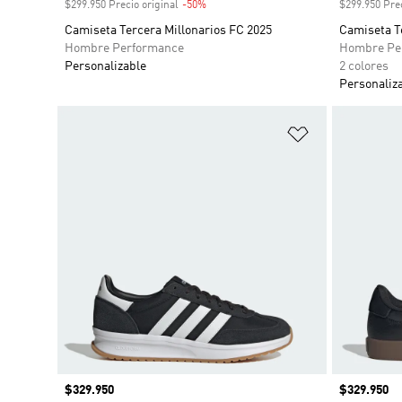
$299.950 Precio original
-50%
Descuento
$299.950 Prec
Camiseta Tercera Millonarios FC 2025
Camiseta T
Hombre Performance
Hombre Pe
Personalizable
2 colores
Personaliz
Añadir a la li
Precio
$329.950
Precio
$329.950