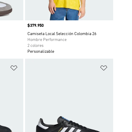
Precio
$379.950
Camiseta Local Selección Colombia 26
Hombre Performance
2 colores
Personalizable
Añadir a la lista de deseos
Añadir a la