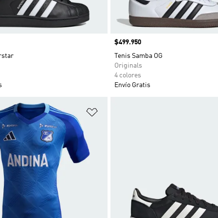
Precio
$499.950
rstar
Tenis Samba OG
Originals
4 colores
s
Envío Gratis
sta de deseos
Añadir a la lista de deseos