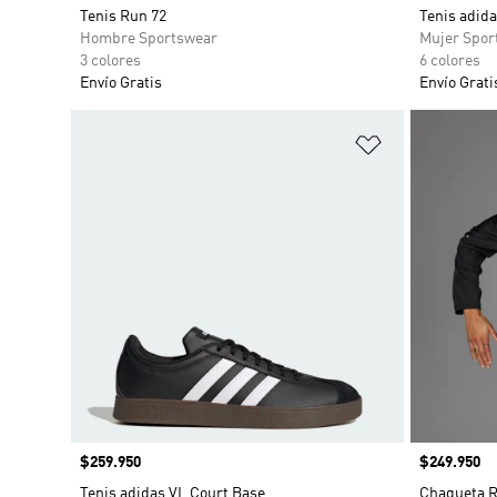
Tenis Run 72
Tenis adid
Hombre Sportswear
Mujer Spor
3 colores
6 colores
Envío Gratis
Envío Grati
Añadir a la li
Precio
$259.950
Precio
$249.950
Tenis adidas VL Court Base
Chaqueta R