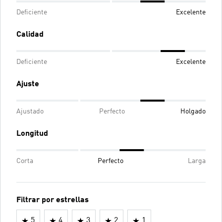
Deficiente
Excelente
Calidad
Deficiente
Excelente
Ajuste
Ajustado
Perfecto
Holgado
Longitud
Corta
Perfecto
Larga
Filtrar por estrellas
5
4
3
2
1