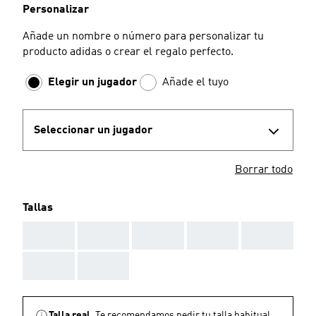
Personalizar
Añade un nombre o número para personalizar tu
producto adidas o crear el regalo perfecto.
Elegir un jugador
Añade el tuyo
Seleccionar un jugador
Borrar todo
Tallas
AAA
AAA
AAA
AAA
AAA
AAA
AAA
Talla real.
Te recomendamos pedir tu talla habitual.