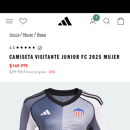
1
/
/
Inicio
Mujer
Ropa
4.5
(2)
CAMISETA VISITANTE JUNIOR FC 2025 MUJER
Precio de venta
$149.975
$299.950 Precio original
-50%
Descuento