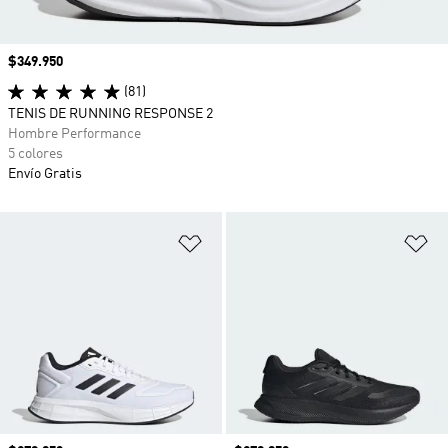
Precio
$349.950
(81)
TENIS DE RUNNING RESPONSE 2
Hombre Performance
5 colores
Envío Gratis
Añadir a la lista de deseos
Añ