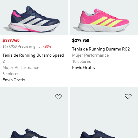
Precio de venta
$399.960
Precio
$279.950
$499.950 Precio original
-20%
Descuento
Tenis de Running Duramo RC2
Tenis de Running Duramo Speed
Mujer Performance
2
10 colores
Mujer Performance
Envío Gratis
6 colores
Envío Gratis
Añadir a la lista de deseos
Añ