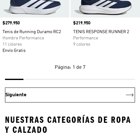
Precio
$279.950
Precio
$219.950
Tenis de Running Duramo RC2
TENIS RESPONSE RUNNER 2
Hombre Performance
Performance
11 colores
9 colores
Envío Gratis
Página: 1 de 7
Siguiente
NUESTRAS CATEGORÍAS DE ROPA
Y CALZADO