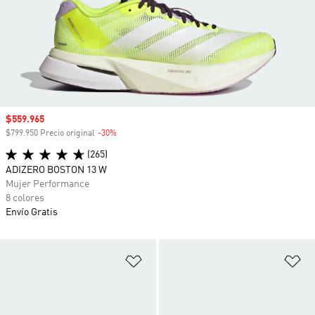
Precio de venta
$559.965
$799.950 Precio original
-30%
Descuento
(265)
ADIZERO BOSTON 13 W
Mujer Performance
8 colores
Envío Gratis
Añadir a la lista de deseos
Añ