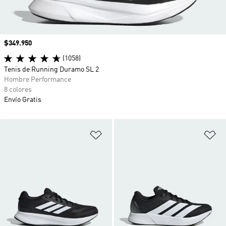
Precio
$349.950
(1058)
Tenis de Running Duramo SL 2
Hombre Performance
8 colores
Envío Gratis
Añadir a la lista de deseos
Añ