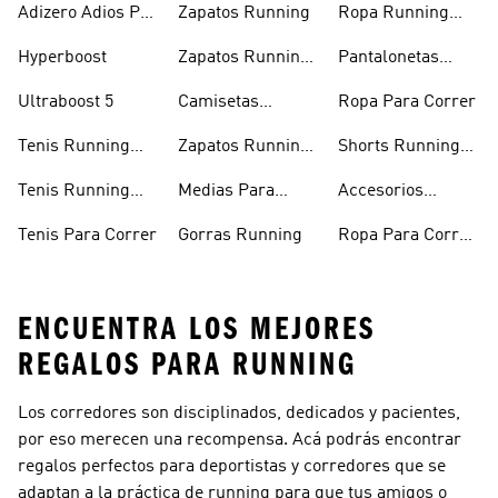
Adizero Adios Pro
Zapatos Running
Ropa Running
4
Hombre
Hyperboost
Zapatos Running
Pantalonetas
Hombre
Running
Ultraboost 5
Camisetas
Ropa Para Correr
Running
Tenis Running
Zapatos Running
Shorts Running
Mujer
Mujer
Hombre
Tenis Running
Medias Para
Accesorios
Hombre
Correr
Running
Tenis Para Correr
Gorras Running
Ropa Para Correr
Mujer
ENCUENTRA LOS MEJORES
REGALOS PARA RUNNING
Los corredores son disciplinados, dedicados y pacientes,
por eso merecen una recompensa. Acá podrás encontrar
regalos perfectos para deportistas y corredores que se
adaptan a la práctica de running para que tus amigos o