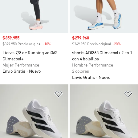
Precio de venta
$359.955
Precio de venta
$279.960
$399.950 Precio original
-10%
Descuento
$349.950 Precio original
-20%
Descuento
Licras 7/8 de Running adi365
shorts ADI365 Climacool+ 2 en 1
Climacool+
con 4 bolsillos
Mujer Performance
Hombre Performance
Envío Gratis
Nuevo
2 colores
Envío Gratis
Nuevo
Añadir a la lista de deseos
Añ