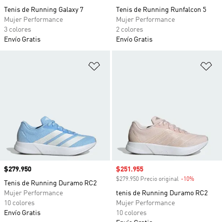
Tenis de Running Galaxy 7
Tenis de Running Runfalcon 5
Mujer Performance
Mujer Performance
3 colores
2 colores
Envío Gratis
Envío Gratis
Añadir a la lista de deseos
Añ
Precio
$279.950
Precio de venta
$251.955
$279.950 Precio original
-10%
Descuento
Tenis de Running Duramo RC2
Mujer Performance
tenis de Running Duramo RC2
10 colores
Mujer Performance
Envío Gratis
10 colores