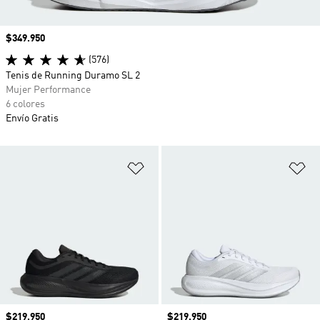
Precio
$349.950
(576)
Tenis de Running Duramo SL 2
Mujer Performance
6 colores
Envío Gratis
Añadir a la lista de deseos
Añ
Precio
$219.950
Precio
$219.950