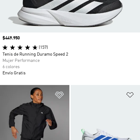
Precio
$449.950
(157)
Tenis de Running Duramo Speed 2
Mujer Performance
6 colores
Envío Gratis
Añadir a la lista de deseos
Añ