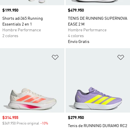
Precio
$199.950
Precio
$479.950
Shorts adi365 Running
TENIS DE RUNNING SUPERNOVA
Essentials 2 en 1
EASE 2 M
Hombre Performance
Hombre Performance
2 colores
4 colores
Envío Gratis
Añadir a la lista de deseos
Añ
Precio de venta
$314.955
Precio
$279.950
$349.950 Precio original
-10%
Descuento
Tenis de RUNNING DURAMO RC2