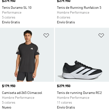
Precio
$279.950
Precio
$279.950
Tenis Duramo SL 10
Tenis de Running Runfalcon 5
Performance
Hombre Performance
5 colores
8 colores
Envío Gratis
Envío Gratis
Añadir a la lista de deseos
Añ
Precio
$179.950
Precio
$279.950
Camiseta adi365 Climacool
Tenis de running Duramo RC2
Hombre Performance
Hombre Performance
5 colores
11 colores
Nuevo
Envío Gratis