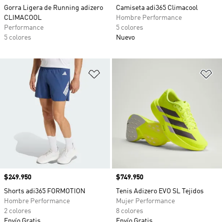
Gorra Ligera de Running adizero
Camiseta adi365 Climacool
CLIMACOOL
Hombre Performance
Performance
5 colores
5 colores
Nuevo
Añadir a la lista de deseos
Añ
Precio
$249.950
Precio
$749.950
Shorts adi365 FORMOTION
Tenis Adizero EVO SL Tejidos
Hombre Performance
Mujer Performance
2 colores
8 colores
Envío Gratis
Envío Gratis