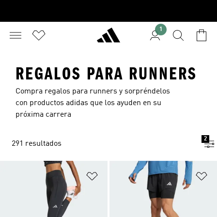
1
REGALOS PARA RUNNERS
Compra regalos para runners y sorpréndelos
con productos adidas que los ayuden en su
próxima carrera
2
291 resultados
Añadir a la lista de deseos
Añ