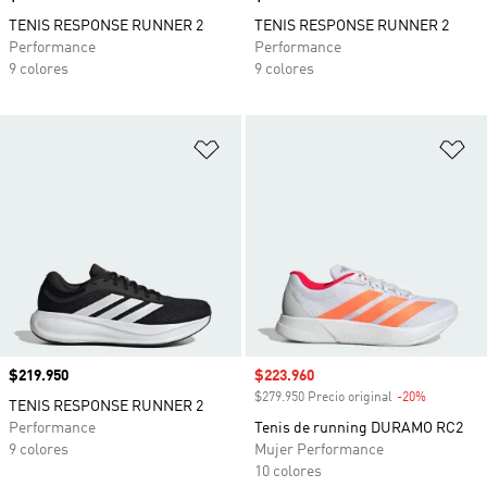
TENIS RESPONSE RUNNER 2
TENIS RESPONSE RUNNER 2
Performance
Performance
9 colores
9 colores
Añadir a la lista de deseos
Añ
Precio
$219.950
Precio de venta
$223.960
$279.950 Precio original
-20%
Descuento
TENIS RESPONSE RUNNER 2
Performance
Tenis de running DURAMO RC2
9 colores
Mujer Performance
10 colores