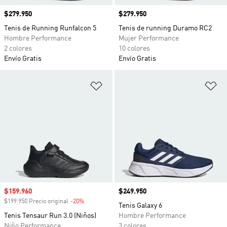
Precio
$279.950
Precio
$279.950
Tenis de Running Runfalcon 5
Tenis de running Duramo RC2
Hombre Performance
Mujer Performance
2 colores
10 colores
Envío Gratis
Envío Gratis
Añadir a la lista de deseos
Añ
Precio de venta
$159.960
Precio
$249.950
$199.950 Precio original
-20%
Descuento
Tenis Galaxy 6
Tenis Tensaur Run 3.0 (Niños)
Hombre Performance
Niño Performance
3 colores