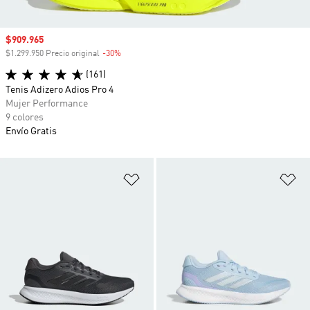
Precio de venta
$909.965
$1.299.950 Precio original
-30%
Descuento
(161)
Tenis Adizero Adios Pro 4
Mujer Performance
9 colores
Envío Gratis
Añadir a la lista de deseos
Añ