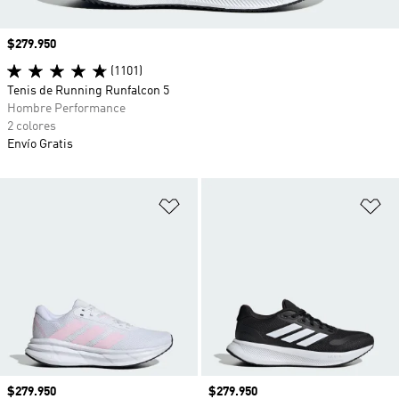
Precio
$279.950
(1101)
Tenis de Running Runfalcon 5
Hombre Performance
2 colores
Envío Gratis
Añadir a la lista de deseos
Añ
Precio
$279.950
Precio
$279.950