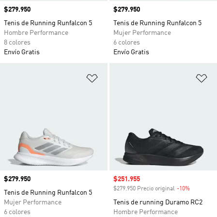
Precio
$279.950
Precio
$279.950
Tenis de Running Runfalcon 5
Tenis de Running Runfalcon 5
Hombre Performance
Mujer Performance
8 colores
6 colores
Envío Gratis
Envío Gratis
Añadir a la lista de deseos
Añ
Precio
$279.950
Precio de venta
$251.955
$279.950 Precio original
-10%
Descuento
Tenis de Running Runfalcon 5
Mujer Performance
Tenis de running Duramo RC2
6 colores
Hombre Performance