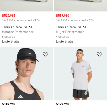
Precio de venta
$524.965
Precio de venta
$599.960
$749.950 Precio original
-30%
Descuento
$749.950 Precio original
-20%
Descuento
Tenis Adizero EVO SL
Tenis Adizero EVO SL
Hombre Performance
Mujer Performance
6 colores
4 colores
Envío Gratis
Envío Gratis
Añadir a la lista de deseos
Añ
Precio
$149.950
Precio
$179.950