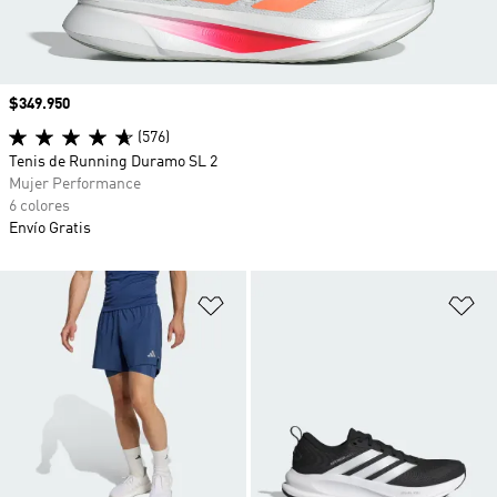
Precio
$349.950
(576)
Tenis de Running Duramo SL 2
Mujer Performance
6 colores
Envío Gratis
Añadir a la lista de deseos
Añ