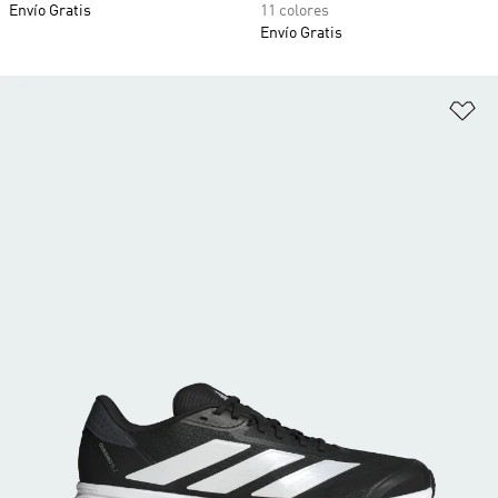
Envío Gratis
11 colores
Envío Gratis
Añ