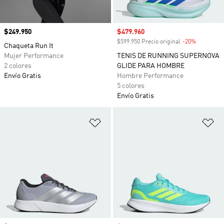
Precio
$249.950
Precio de venta
$479.960
$599.950 Precio original
-20%
Descuento
Chaqueta Run It
Mujer Performance
TENIS DE RUNNING SUPERNOVA
2 colores
GLIDE PARA HOMBRE
Envío Gratis
Hombre Performance
5 colores
Envío Gratis
Añadir a la lista de deseos
Añ