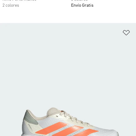
2 colores
Envío Gratis
Añ