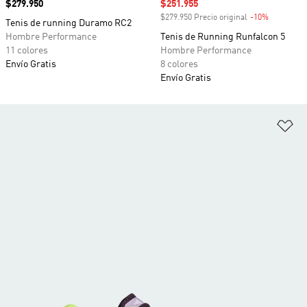
Precio
$279.950
Precio de venta
$251.955
$279.950 Precio original
-10%
Descuento
Tenis de running Duramo RC2
Hombre Performance
Tenis de Running Runfalcon 5
11 colores
Hombre Performance
Envío Gratis
8 colores
Envío Gratis
Añ