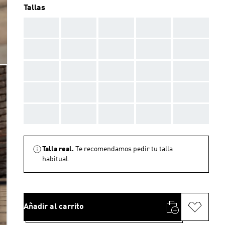
Tallas
AAA
AAA
AAA
AAA
AAA
AAA
AAA
AAA
AAA
AAA
AAA
AAA
AAA
AAA
AAA
AAA
AAA
AAA
AAA
AAA
AAA
AAA
AAA
AAA
AAA
Talla real.
Te recomendamos pedir tu talla
habitual.
Añadir al carrito