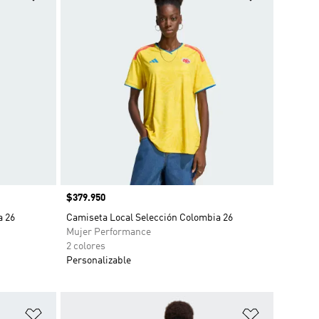
Precio
$379.950
a 26
Camiseta Local Selección Colombia 26
Mujer Performance
2 colores
Personalizable
Añadir a la lista de deseos
Añadir a la