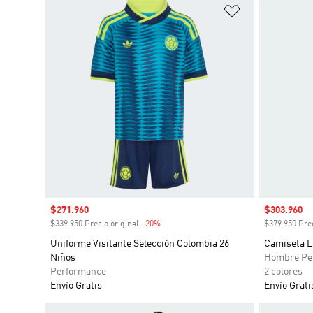
Añadir a la li
Precio de venta
$271.960
Precio de 
$303.960
$339.950 Precio original
-20%
Descuento
$379.950 Prec
Uniforme Visitante Selección Colombia 26
Camiseta L
Niños
Hombre Pe
Performance
2 colores
Envío Gratis
Envío Grati