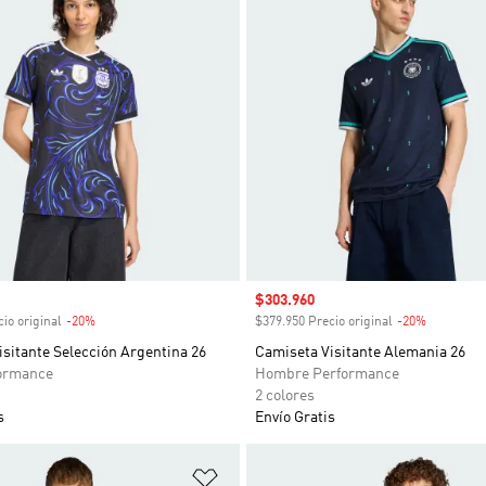
venta
Precio de venta
$303.960
io original
-20%
Descuento
$379.950 Precio original
-20%
Descuent
sitante Selección Argentina 26
Camiseta Visitante Alemania 26
ormance
Hombre Performance
2 colores
s
Envío Gratis
sta de deseos
Añadir a la lista de deseos