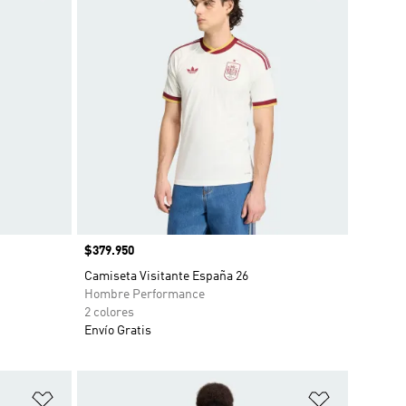
Precio
$379.950
o
Camiseta Visitante España 26
Hombre Performance
2 colores
Envío Gratis
Añadir a la lista de deseos
Añadir a la