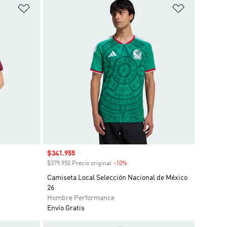
Añadir a la lista de deseos
Añadir a la
Precio de venta
$341.955
o
$379.950 Precio original
-10%
Descuento
Camiseta Local Selección Nacional de México
26
Hombre Performance
Envío Gratis