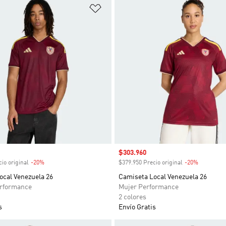
sta de deseos
Añadir a la lista de deseos
venta
Precio de venta
$303.960
io original
-20%
Descuento
$379.950 Precio original
-20%
Descuent
ocal Venezuela 26
Camiseta Local Venezuela 26
rformance
Mujer Performance
2 colores
s
Envío Gratis