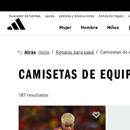
buscador de tiendas
ayuda
pedidos y devoluciones
bonos de regalo
ú
Mujer
Hombre
Niños
Atrás
Inicio
Regalos para papá
Camisetas de 
CAMISETAS DE EQUI
187 resultados
Añadir a la li