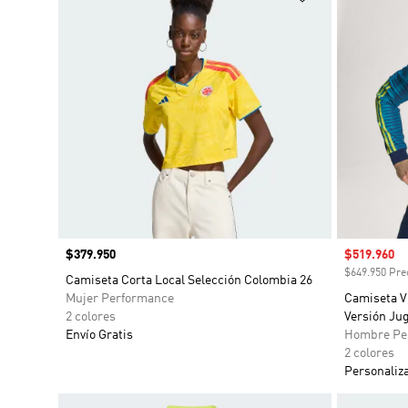
Precio
$379.950
Precio de 
$519.960
$649.950 Prec
Camiseta Corta Local Selección Colombia 26
Mujer Performance
Camiseta Vi
2 colores
Versión Ju
Envío Gratis
Hombre Pe
2 colores
Personaliz