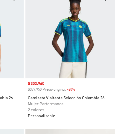
Precio de venta
$303.960
o
$379.950 Precio original
-20%
Descuento
mbia 26
Camiseta Visitante Selección Colombia 26
Mujer Performance
2 colores
Personalizable