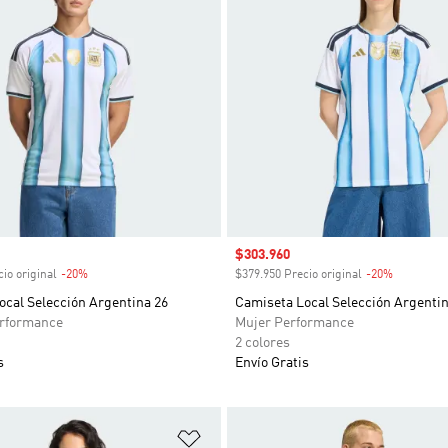
venta
Precio de venta
$303.960
io original
-20%
Descuento
$379.950 Precio original
-20%
Descuent
ocal Selección Argentina 26
Camiseta Local Selección Argentin
rformance
Mujer Performance
2 colores
s
Envío Gratis
sta de deseos
Añadir a la lista de deseos