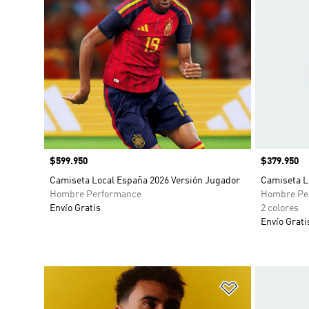
Precio
$599.950
Precio
$379.950
Camiseta Local España 2026 Versión Jugador
Camiseta L
Hombre Performance
Hombre Pe
Envío Gratis
2 colores
Envío Grati
Añadir a la li