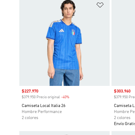
Añadir a la li
Precio de venta
$227.970
Precio de 
$303.960
$379.950 Precio original
-40%
Descuento
$379.950 Prec
Camiseta Local Italia 26
Camiseta L
Hombre Performance
Hombre Pe
2 colores
2 colores
Envío Grati