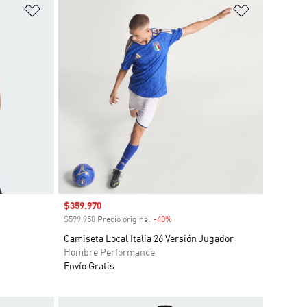
Añadir a la lista de deseos
Añadir a la
Precio de venta
$359.970
o
$599.950 Precio original
-40%
Descuento
Camiseta Local Italia 26 Versión Jugador
Hombre Performance
Envío Gratis