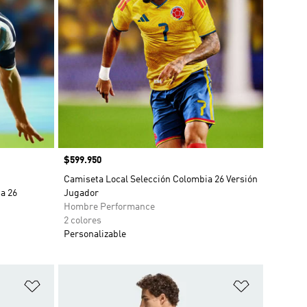
Precio
$599.950
o
Camiseta Local Selección Colombia 26 Versión
a 26
Jugador
Hombre Performance
2 colores
Personalizable
Añadir a la lista de deseos
Añadir a la