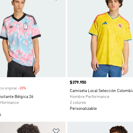
venta
Precio
$379.950
io original
-20%
Descuento
Camiseta Local Selección Colombi
sitante Bélgica 26
Hombre Performance
rformance
2 colores
Personalizable
s
sta de deseos
Añadir a la lista de deseos