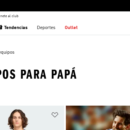
nete al club
🩰 Tendencias
Deportes
Outlet
equipos
POS PARA PAPÁ
sta de deseos
Añadir a la lista de deseos