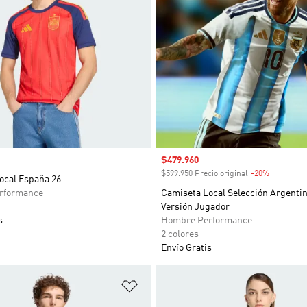
Precio de venta
$479.960
$599.950 Precio original
-20%
Descuent
ocal España 26
rformance
Camiseta Local Selección Argentin
Versión Jugador
s
Hombre Performance
2 colores
Envío Gratis
sta de deseos
Añadir a la lista de deseos