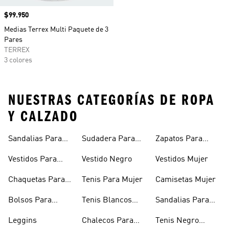
Precio
$99.950
Medias Terrex Multi Paquete de 3
Pares
TERREX
3 colores
NUESTRAS CATEGORÍAS DE ROPA
Y CALZADO
Sandalias Para
Sudadera Para
Zapatos Para
Mujer
Mujer
Niñas
Vestidos Para
Vestido Negro
Vestidos Mujer
Niñas
Chaquetas Para
Tenis Para Mujer
Camisetas Mujer
Mujer
Bolsos Para
Tenis Blancos
Sandalias Para
Mujer
Para Mujer
Niñas
Leggins
Chalecos Para
Tenis Negro