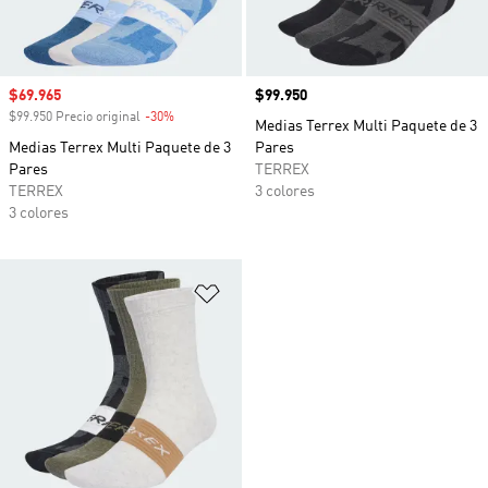
Precio de venta
$69.965
Precio
$99.950
$99.950 Precio original
-30%
Descuento
Medias Terrex Multi Paquete de 3
Medias Terrex Multi Paquete de 3
Pares
Pares
TERREX
TERREX
3 colores
3 colores
Añadir a la lista de deseos