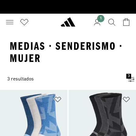
1
MEDIAS · SENDERISMO ·
MUJER
3
3 resultados
Añadir a la lista de deseos
Añ