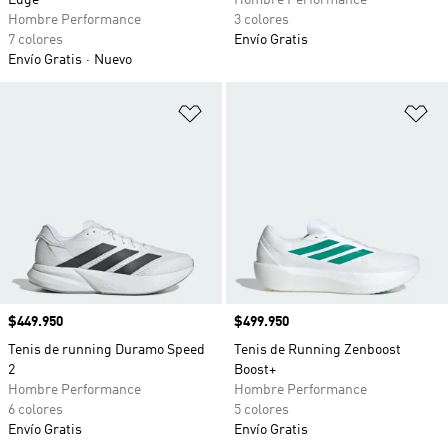
Edge
Hombre Performance
Hombre Performance
3 colores
7 colores
Envío Gratis
Envío Gratis
Nuevo
Añadir a la lista de deseos
Añ
Precio
$449.950
Precio
$499.950
Tenis de running Duramo Speed
Tenis de Running Zenboost
2
Boost+
Hombre Performance
Hombre Performance
6 colores
5 colores
Envío Gratis
Envío Gratis