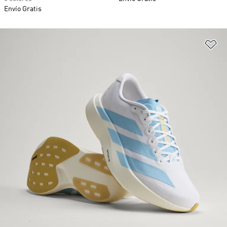
Envío Gratis
Añ