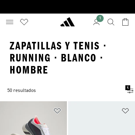
1
ZAPATILLAS Y TENIS ·
RUNNING · BLANCO ·
HOMBRE
4
50 resultados
Añadir a la lista de deseos
Añ