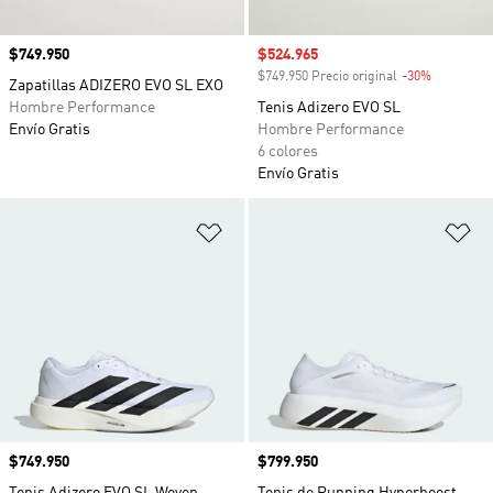
Precio
$749.950
Precio de venta
$524.965
$749.950 Precio original
-30%
Descuento
Zapatillas ADIZERO EVO SL EXO
Hombre Performance
Tenis Adizero EVO SL
Envío Gratis
Hombre Performance
6 colores
Envío Gratis
Añadir a la lista de deseos
Añ
Precio
$749.950
Precio
$799.950