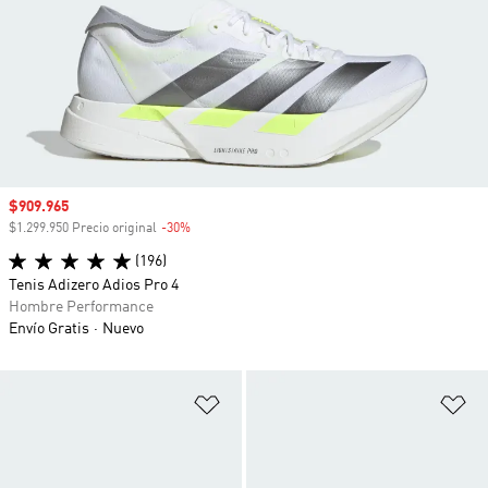
Precio de venta
$909.965
$1.299.950 Precio original
-30%
Descuento
(196)
Tenis Adizero Adios Pro 4
Hombre Performance
Envío Gratis
Nuevo
Añadir a la lista de deseos
Añ