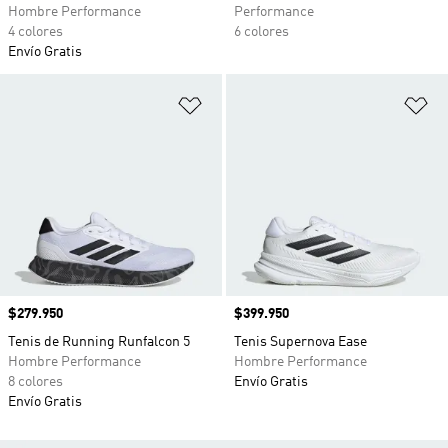
Hombre Performance
Performance
4 colores
6 colores
Envío Gratis
Añadir a la lista de deseos
Añ
Precio
$279.950
Precio
$399.950
Tenis de Running Runfalcon 5
Tenis Supernova Ease
Hombre Performance
Hombre Performance
8 colores
Envío Gratis
Envío Gratis