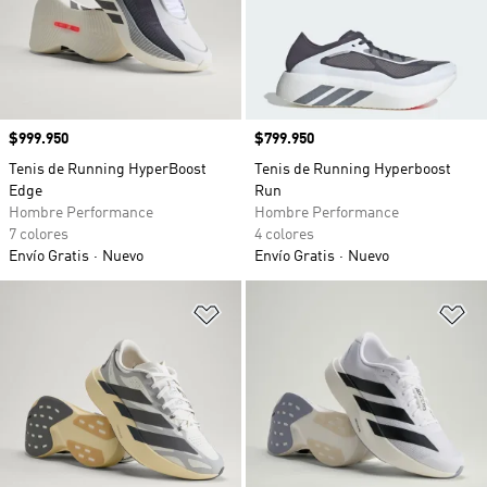
Precio
$999.950
Precio
$799.950
Tenis de Running HyperBoost
Tenis de Running Hyperboost
Edge
Run
Hombre Performance
Hombre Performance
7 colores
4 colores
Envío Gratis
Nuevo
Envío Gratis
Nuevo
Añadir a la lista de deseos
Añ