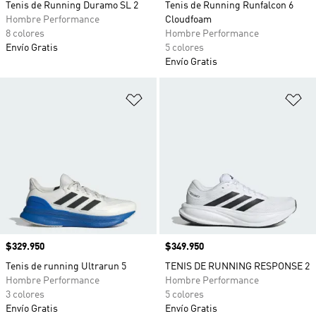
Tenis de Running Duramo SL 2
Tenis de Running Runfalcon 6
Hombre Performance
Cloudfoam
8 colores
Hombre Performance
Envío Gratis
5 colores
Envío Gratis
Añadir a la lista de deseos
Añ
Precio
$329.950
Precio
$349.950
Tenis de running Ultrarun 5
TENIS DE RUNNING RESPONSE 2
Hombre Performance
Hombre Performance
3 colores
5 colores
Envío Gratis
Envío Gratis