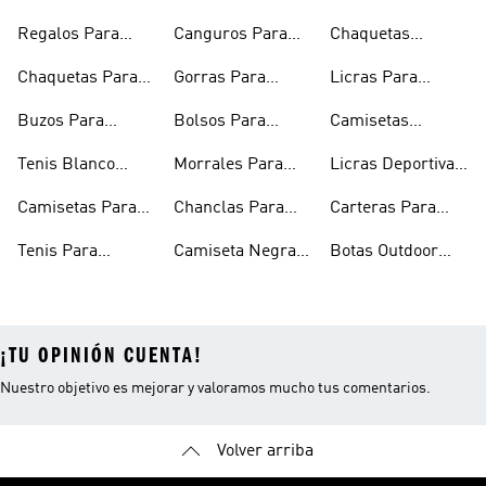
Regalos Para
Canguros Para
Chaquetas
Hombres
Hombre
Impermeables
Chaquetas Para
Gorras Para
Licras Para
Hombre
Hombre
Hombres
Hombre
Buzos Para
Bolsos Para
Camisetas
Hombre
Hombre
Esqueleto
Tenis Blanco
Morrales Para
Licras Deportivas
Hombre
Hombre
Hombre
Para Hombre
Camisetas Para
Chanclas Para
Carteras Para
Hombre
Hombre
Hombre
Tenis Para
Camiseta Negra
Botas Outdoor
Hombre
Hombre
Hombre
¡TU OPINIÓN CUENTA!
Nuestro objetivo es mejorar y valoramos mucho tus comentarios.
Volver arriba