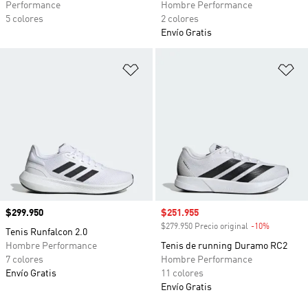
Performance
Hombre Performance
5 colores
2 colores
Envío Gratis
Añadir a la lista de deseos
Añ
Precio
$299.950
Precio de venta
$251.955
$279.950 Precio original
-10%
Descuento
Tenis Runfalcon 2.0
Hombre Performance
Tenis de running Duramo RC2
7 colores
Hombre Performance
Envío Gratis
11 colores
Envío Gratis