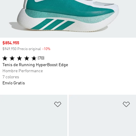
Precio de venta
$854.955
$949.950 Precio original
-10%
Descuento
(70)
Tenis de Running HyperBoost Edge
Hombre Performance
7 colores
Envío Gratis
Añadir a la lista de deseos
Añ