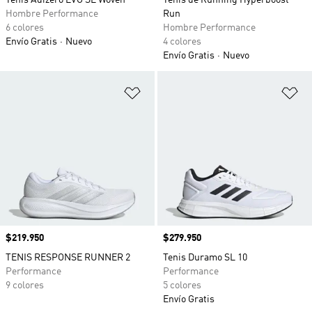
Tenis Adizero EVO SL Woven
Tenis de Running Hyperboost
Hombre Performance
Run
6 colores
Hombre Performance
Envío Gratis
Nuevo
4 colores
Envío Gratis
Nuevo
Añadir a la lista de deseos
Añ
Precio
$219.950
Precio
$279.950
TENIS RESPONSE RUNNER 2
Tenis Duramo SL 10
Performance
Performance
9 colores
5 colores
Envío Gratis