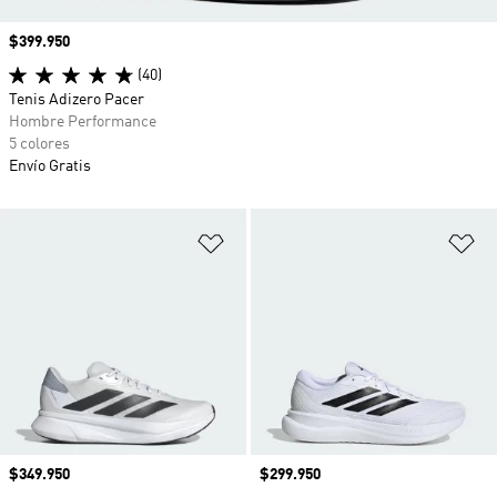
Precio
$399.950
(40)
Tenis Adizero Pacer
Hombre Performance
5 colores
Envío Gratis
Añadir a la lista de deseos
Añ
Precio
$349.950
Precio
$299.950