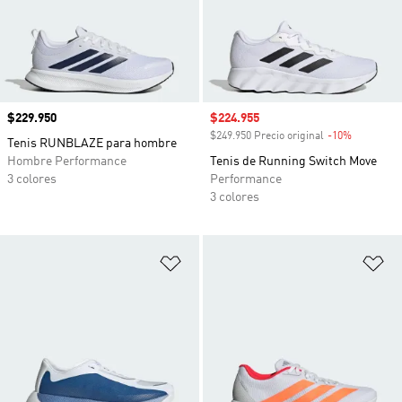
Precio
$229.950
Precio de venta
$224.955
$249.950 Precio original
-10%
Descuento
Tenis RUNBLAZE para hombre
Hombre Performance
Tenis de Running Switch Move
3 colores
Performance
3 colores
Añadir a la lista de deseos
Añ