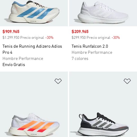
Precio de venta
$909.965
Precio de venta
$209.965
$1.299.950 Precio original
-30%
Descuento
$299.950 Precio original
-30%
Descuento
Tenis de Running Adizero Adios
Tenis Runfalcon 2.0
Pro 4
Hombre Performance
Hombre Performance
7 colores
Envío Gratis
Añadir a la lista de deseos
Añ