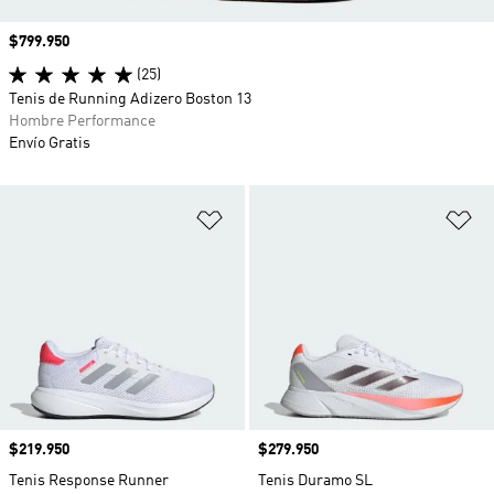
Precio
$799.950
(25)
Tenis de Running Adizero Boston 13
Hombre Performance
Envío Gratis
Añadir a la lista de deseos
Añ
Precio
$219.950
Precio
$279.950
Tenis Response Runner
Tenis Duramo SL