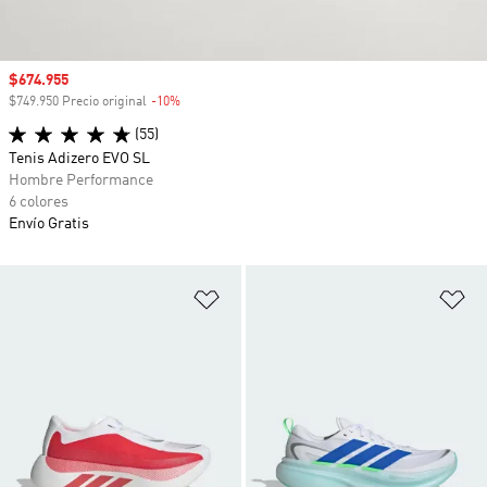
Precio de venta
$674.955
$749.950 Precio original
-10%
Descuento
(55)
Tenis Adizero EVO SL
Hombre Performance
6 colores
Envío Gratis
Añadir a la lista de deseos
Añ