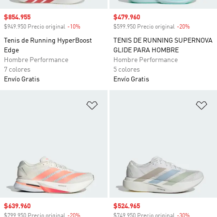
Precio de venta
$854.955
Precio de venta
$479.960
$949.950 Precio original
-10%
Descuento
$599.950 Precio original
-20%
Descuento
Tenis de Running HyperBoost
TENIS DE RUNNING SUPERNOVA
Edge
GLIDE PARA HOMBRE
Hombre Performance
Hombre Performance
7 colores
5 colores
Envío Gratis
Envío Gratis
Añadir a la lista de deseos
Añ
Precio de venta
$639.960
Precio de venta
$524.965
$799.950 Precio original
-20%
Descuento
$749.950 Precio original
-30%
Descuento