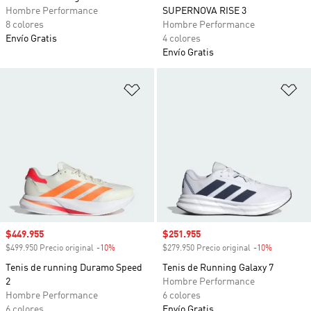
Hombre Performance
SUPERNOVA RISE 3
8 colores
Hombre Performance
Envío Gratis
4 colores
Envío Gratis
Añadir a la lista de deseos
Añ
Precio de venta
$449.955
Precio de venta
$251.955
$499.950 Precio original
-10%
Descuento
$279.950 Precio original
-10%
Descuento
Tenis de running Duramo Speed
Tenis de Running Galaxy 7
2
Hombre Performance
Hombre Performance
6 colores
6 colores
Envío Gratis