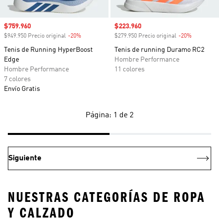
Precio de venta
$759.960
Precio de venta
$223.960
$949.950 Precio original
-20%
Descuento
$279.950 Precio original
-20%
Descuento
Tenis de Running HyperBoost
Tenis de running Duramo RC2
Edge
Hombre Performance
Hombre Performance
11 colores
7 colores
Envío Gratis
Página: 1 de 2
Siguiente
NUESTRAS CATEGORÍAS DE ROPA
Y CALZADO