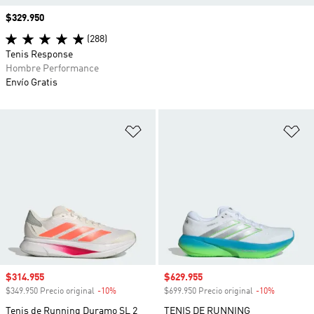
Precio
$329.950
(288)
Tenis Response
Hombre Performance
Envío Gratis
Añadir a la lista de deseos
Añ
Precio de venta
$314.955
Precio de venta
$629.955
$349.950 Precio original
-10%
Descuento
$699.950 Precio original
-10%
Descuento
Tenis de Running Duramo SL 2
TENIS DE RUNNING