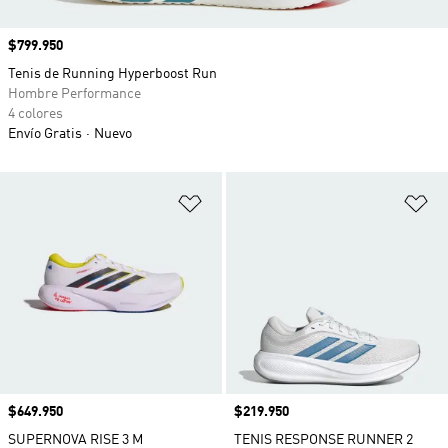
Precio
$799.950
Tenis de Running Hyperboost Run
Hombre Performance
4 colores
Envío Gratis
Nuevo
Añadir a la lista de deseos
Añ
Precio
$649.950
Precio
$219.950
SUPERNOVA RISE 3 M
TENIS RESPONSE RUNNER 2