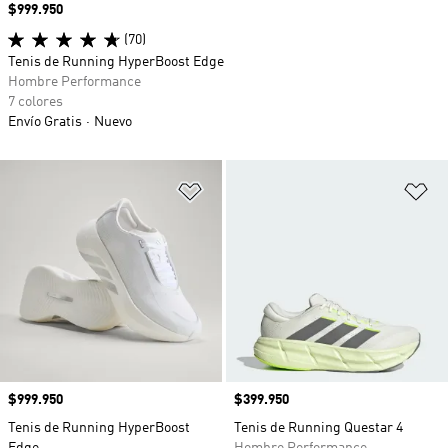
Precio
$999.950
(70)
Tenis de Running HyperBoost Edge
Hombre Performance
7 colores
Envío Gratis
Nuevo
Añadir a la lista de deseos
Añ
Precio
$999.950
Precio
$399.950
Tenis de Running HyperBoost
Tenis de Running Questar 4