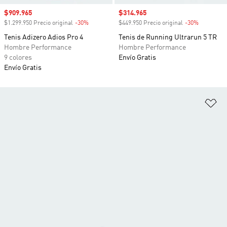
Precio de venta
$909.965
Precio de venta
$314.965
$1.299.950 Precio original
-30%
Descuento
$449.950 Precio original
-30%
Descuento
Tenis Adizero Adios Pro 4
Tenis de Running Ultrarun 5 TR
Hombre Performance
Hombre Performance
9 colores
Envío Gratis
Envío Gratis
Añ