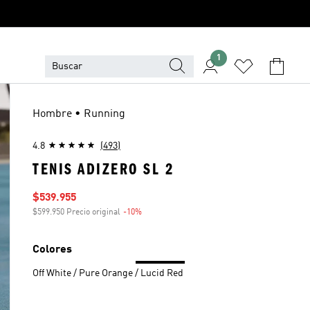
1
Hombre • Running
4.8
(493)
TENIS ADIZERO SL 2
Precio de venta
$539.955
$599.950 Precio original
-10%
Descuento
Colores
Off White / Pure Orange / Lucid Red