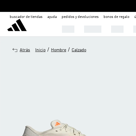
buscador de tiendas
ayuda
pedidos y devoluciones
bonos de regalo
ú
Mujer
Hombre
Niños

/
/
Atrás
Inicio
Hombre
Calzado