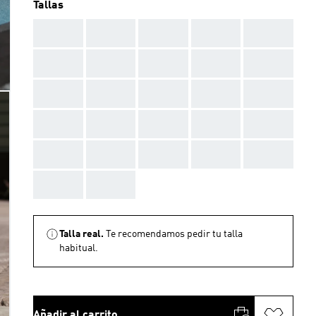
Tallas
AAA
AAA
AAA
AAA
AAA
AAA
AAA
AAA
AAA
AAA
AAA
AAA
AAA
AAA
AAA
AAA
AAA
AAA
AAA
AAA
AAA
AAA
AAA
AAA
AAA
AAA
AAA
Talla real.
Te recomendamos pedir tu talla
habitual.
Añadir al carrito