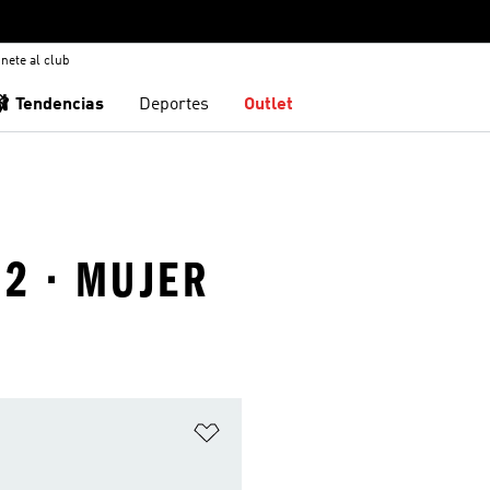
nete al club
🩰 Tendencias
Deportes
Outlet
72 · MUJER
sta de deseos
Añadir a la lista de deseos