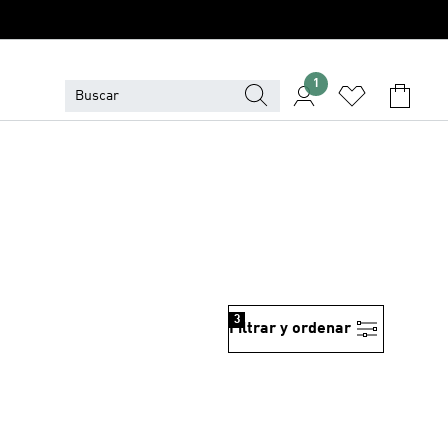
1
3
Filtrar y ordenar