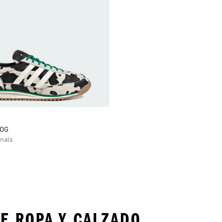
 OG
nals
E ROPA Y CALZADO