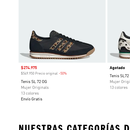
Precio de venta
$274.975
Agotado
$549.950 Precio original
-50%
Descuento
Tenis SL72
Tenis SL 72 OG
Mujer Origi
Mujer Originals
13 colores
13 colores
Envío Gratis
NUESTRAS CATEGORÍAS D