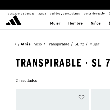
buscador de tiendas
ayuda
pedidos y devoluciones
bonos de regalo
ú
Mujer
Hombre
Niños
Atrás
Inicio
Transpirable
SL 72
Mujer
TRANSPIRABLE · SL 
2 resultados
Añadir a la li