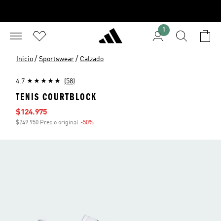
1
/
/
Inicio
Sportswear
Calzado
4.7
(58)
TENIS COURTBLOCK
Precio de venta
$124.975
$249.950 Precio original
-50%
Descuento