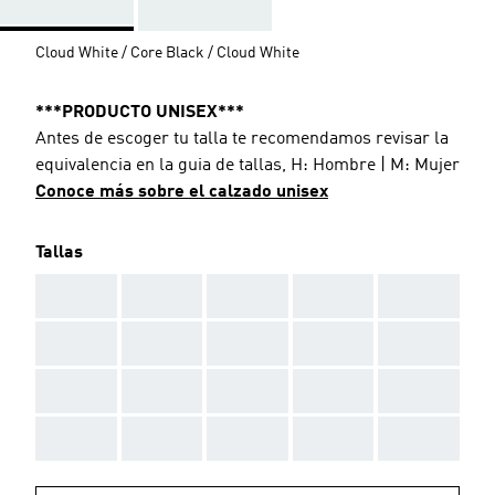
Cloud White / Core Black / Cloud White
***PRODUCTO UNISEX***
Antes de escoger tu talla te recomendamos revisar la
equivalencia en la guia de tallas, H: Hombre | M: Mujer
Conoce más sobre el calzado unisex
Tallas
AAA
AAA
AAA
AAA
AAA
AAA
AAA
AAA
AAA
AAA
AAA
AAA
AAA
AAA
AAA
AAA
AAA
AAA
AAA
AAA