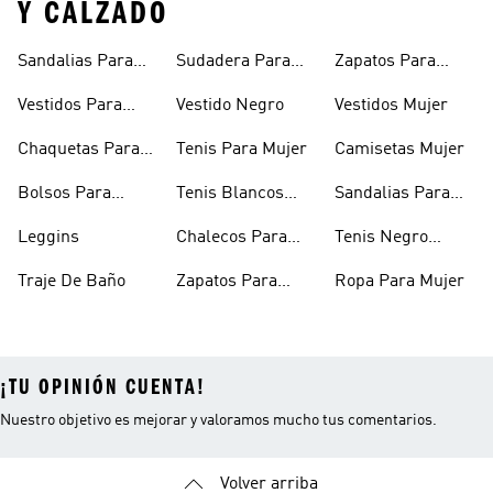
Y CALZADO
Sandalias Para
Sudadera Para
Zapatos Para
Mujer
Mujer
Niñas
Vestidos Para
Vestido Negro
Vestidos Mujer
Niñas
Chaquetas Para
Tenis Para Mujer
Camisetas Mujer
Mujer
Bolsos Para
Tenis Blancos
Sandalias Para
Mujer
Para Mujer
Niñas
Leggins
Chalecos Para
Tenis Negro
Mujer
Mujer
Traje De Baño
Zapatos Para
Ropa Para Mujer
Mujer
¡TU OPINIÓN CUENTA!
Nuestro objetivo es mejorar y valoramos mucho tus comentarios.
Volver arriba