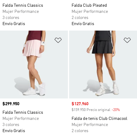
Falda Tennis Classics
Falda Club Pleated
Mujer Performance
Mujer Performance
3 colores
2 colores
Envío Gratis
Envío Gratis
Añadir a la lista de deseos
Añ
Precio
$299.950
Precio de venta
$127.960
$159.950 Precio original
-20%
Descuento
Falda Tennis Classics
Mujer Performance
Falda de tenis Club Climacool
3 colores
Mujer Performance
Envío Gratis
2 colores