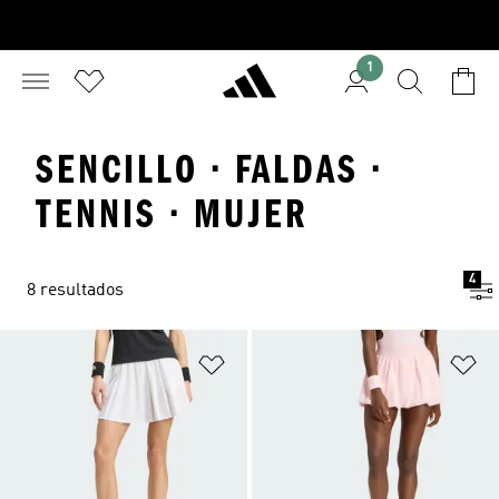
1
SENCILLO · FALDAS ·
TENNIS · MUJER
4
8 resultados
Añadir a la lista de deseos
Añ