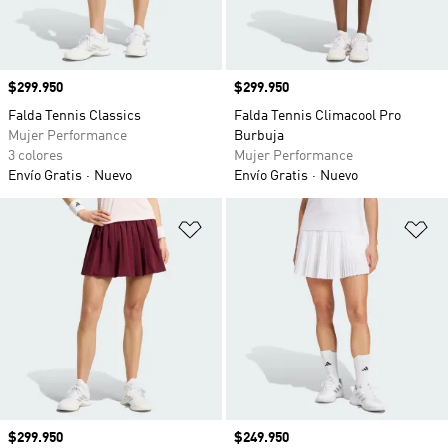
Precio
$299.950
Precio
$299.950
Falda Tennis Classics
Falda Tennis Climacool Pro
Mujer Performance
Burbuja
3 colores
Mujer Performance
Envío Gratis
Nuevo
Envío Gratis
Nuevo
Añadir a la lista de deseos
Añ
Precio
$299.950
Precio
$249.950