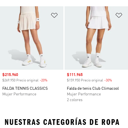
Añadir a la lista de deseos
Añ
Precio de venta
$215.960
Precio de venta
$111.965
$269.950 Precio original
-20%
Descuento
$159.950 Precio original
-30%
Descuento
FALDA TENNIS CLASSICS
Falda de tenis Club Climacool
Mujer Performance
Mujer Performance
2 colores
NUESTRAS CATEGORÍAS DE ROPA