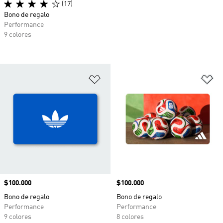
(17)
Bono de regalo
Performance
9 colores
Añadir a la lista de deseos
Añ
Precio
$100.000
Precio
$100.000
Bono de regalo
Bono de regalo
Performance
Performance
9 colores
8 colores