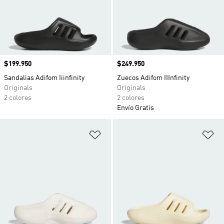
Precio
$199.950
Precio
$249.950
Sandalias Adifom Iiinfinity
Zuecos Adifom IIInfinity
Originals
Originals
2 colores
2 colores
Envío Gratis
Añadir a la lista de deseos
Añ