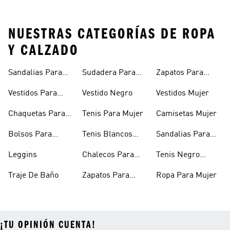
NUESTRAS CATEGORÍAS DE ROPA
Y CALZADO
Sandalias Para
Sudadera Para
Zapatos Para
Mujer
Mujer
Niñas
Vestidos Para
Vestido Negro
Vestidos Mujer
Niñas
Chaquetas Para
Tenis Para Mujer
Camisetas Mujer
Mujer
Bolsos Para
Tenis Blancos
Sandalias Para
Mujer
Para Mujer
Niñas
Leggins
Chalecos Para
Tenis Negro
Mujer
Mujer
Traje De Baño
Zapatos Para
Ropa Para Mujer
Mujer
¡TU OPINIÓN CUENTA!