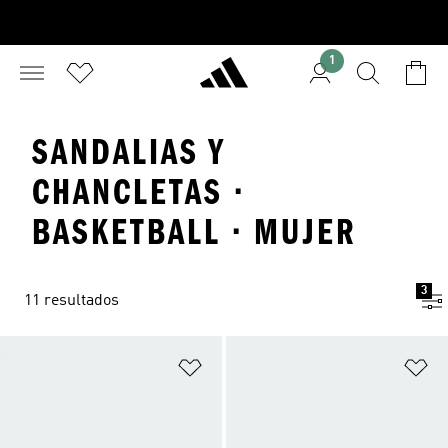
1
SANDALIAS Y
CHANCLETAS ·
BASKETBALL · MUJER
3
11 resultados
Añadir a la lista de deseos
Añ