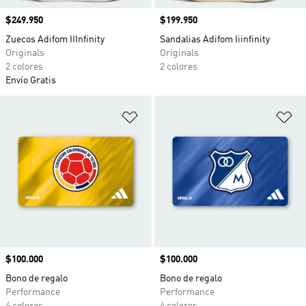
Precio
$249.950
Precio
$199.950
Zuecos Adifom IIInfinity
Sandalias Adifom Iiinfinity
Originals
Originals
2 colores
2 colores
Envío Gratis
Añadir a la lista de deseos
Añ
Precio
$100.000
Precio
$100.000
Bono de regalo
Bono de regalo
Performance
Performance