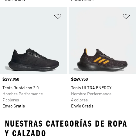
Envío Gratis
Envío Gratis
Añadir a la lista de deseos
Añ
Precio
$299.950
Precio
$249.950
Tenis Runfalcon 2.0
Tenis ULTRA ENERGY
Hombre Performance
Hombre Performance
7 colores
4 colores
Envío Gratis
Envío Gratis
NUESTRAS CATEGORÍAS DE ROPA
Y CALZADO