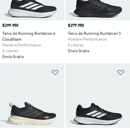
Precio
$299.950
Precio
$279.950
Tenis de Running Runfalcon 6
Tenis de Running Runfalcon 5
Cloudfoam
Hombre Performance
Hombre Performance
8 colores
5 colores
Envío Gratis
Envío Gratis
Añadir a la lista de deseos
Añ