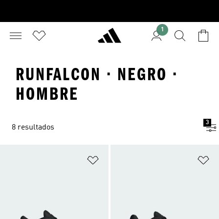
1
RUNFALCON · NEGRO ·
HOMBRE
3
8 resultados
Añadir a la lista de deseos
Añ