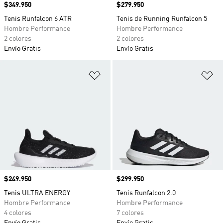
Precio
$349.950
Precio
$279.950
Tenis Runfalcon 6 ATR
Tenis de Running Runfalcon 5
Hombre Performance
Hombre Performance
2 colores
2 colores
Envío Gratis
Envío Gratis
Añadir a la lista de deseos
Añ
Precio
$249.950
Precio
$299.950
Tenis ULTRA ENERGY
Tenis Runfalcon 2.0
Hombre Performance
Hombre Performance
4 colores
7 colores