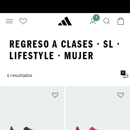
1
REGRESO A CLASES · SL ·
LIFESTYLE · MUJER
4
6 resultados
Añadir a la lista de deseos
Añ