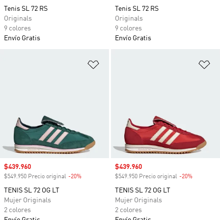
Tenis SL 72 RS
Tenis SL 72 RS
Originals
Originals
9 colores
9 colores
Envío Gratis
Envío Gratis
Añadir a la lista de deseos
Añ
Precio de venta
$439.960
Precio de venta
$439.960
$549.950 Precio original
-20%
Descuento
$549.950 Precio original
-20%
Descuento
TENIS SL 72 OG LT
TENIS SL 72 OG LT
Mujer Originals
Mujer Originals
2 colores
2 colores