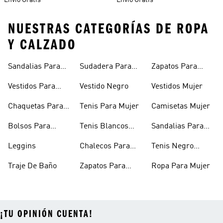
Envío Gratis
Envío Gratis
NUESTRAS CATEGORÍAS DE ROPA
Y CALZADO
Sandalias Para
Sudadera Para
Zapatos Para
Mujer
Mujer
Niñas
Vestidos Para
Vestido Negro
Vestidos Mujer
Niñas
Chaquetas Para
Tenis Para Mujer
Camisetas Mujer
Mujer
Bolsos Para
Tenis Blancos
Sandalias Para
Mujer
Para Mujer
Niñas
Leggins
Chalecos Para
Tenis Negro
Mujer
Mujer
Traje De Baño
Zapatos Para
Ropa Para Mujer
Mujer
¡TU OPINIÓN CUENTA!