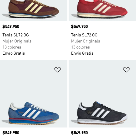
Precio
$549.950
Precio
$549.950
Tenis SL72 OG
Tenis SL72 OG
Mujer Originals
Mujer Originals
13 colores
13 colores
Envío Gratis
Envío Gratis
Añadir a la lista de deseos
Añ
Precio
$549.950
Precio
$549.950