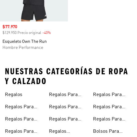
Precio de venta
$77.970
$129.950 Precio original
-40%
Descuento
Esqueleto Own The Run
Hombre Performance
NUESTRAS CATEGORÍAS DE ROPA
Y CALZADO
Regalos
Regalos Para
Regalos Para
Niño
Deportistas
Regalos Para
Regalos Para
Regalos Para
Hombres
Niña De 10 Años
Runners
Regalos Para
Regalos Para
Regalos Para
Mujeres
Adolescentes
Bebés Recién
Regalos Para
Regalos
Bolsos Para
Nacidos