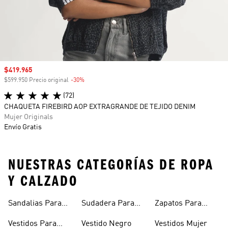
Precio de venta
$419.965
$599.950 Precio original
-30%
Descuento
(72)
CHAQUETA FIREBIRD AOP EXTRAGRANDE DE TEJIDO DENIM
Mujer Originals
Envío Gratis
NUESTRAS CATEGORÍAS DE ROPA
Y CALZADO
Sandalias Para
Sudadera Para
Zapatos Para
Mujer
Mujer
Niñas
Vestidos Para
Vestido Negro
Vestidos Mujer