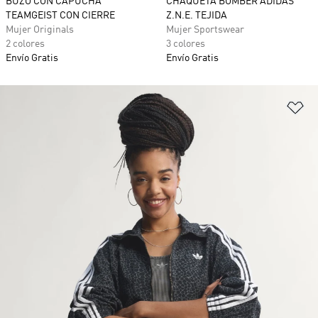
BUZO CON CAPUCHA
CHAQUETA BÓMBER ADIDAS
TEAMGEIST CON CIERRE
Z.N.E. TEJIDA
Mujer Originals
Mujer Sportswear
2 colores
3 colores
Envío Gratis
Envío Gratis
Añ