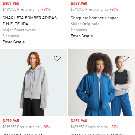
Precio de venta
$307.965
Precio de venta
$439.960
$439.950 Precio original
-30%
Descuento
$549.950 Precio original
-20%
Descuento
CHAQUETA BÓMBER ADIDAS
Chaqueta bómber a capas
Z.N.E. TEJIDA
Mujer Originals
Mujer Sportswear
2 colores
3 colores
Envío Gratis
Envío Gratis
Añadir a la lista de deseos
Añ
Precio de venta
$279.965
Precio de venta
$351.960
$399.950 Precio original
-30%
Descuento
$439.950 Precio original
-20%
Descuento