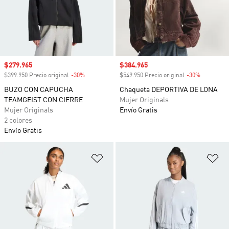
Precio de venta
$279.965
Precio de venta
$384.965
$399.950 Precio original
-30%
Descuento
$549.950 Precio original
-30%
Descuento
BUZO CON CAPUCHA
Chaqueta DEPORTIVA DE LONA
TEAMGEIST CON CIERRE
Mujer Originals
Mujer Originals
Envío Gratis
2 colores
Envío Gratis
Añadir a la lista de deseos
Añ