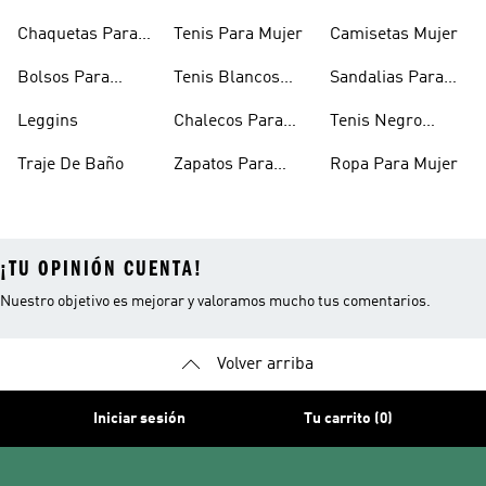
Niñas
Chaquetas Para
Tenis Para Mujer
Camisetas Mujer
Mujer
Bolsos Para
Tenis Blancos
Sandalias Para
Mujer
Para Mujer
Niñas
Leggins
Chalecos Para
Tenis Negro
Mujer
Mujer
Traje De Baño
Zapatos Para
Ropa Para Mujer
Mujer
¡TU OPINIÓN CUENTA!
Nuestro objetivo es mejorar y valoramos mucho tus comentarios.
Volver arriba
Iniciar sesión
Tu carrito (0)