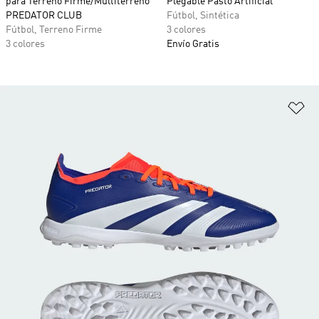
para Terreno Firme/Multiterreno
Plegable Pasto Artificial
PREDATOR CLUB
Fútbol, Sintética
Fútbol, Terreno Firme
3 colores
3 colores
Envío Gratis
Añ