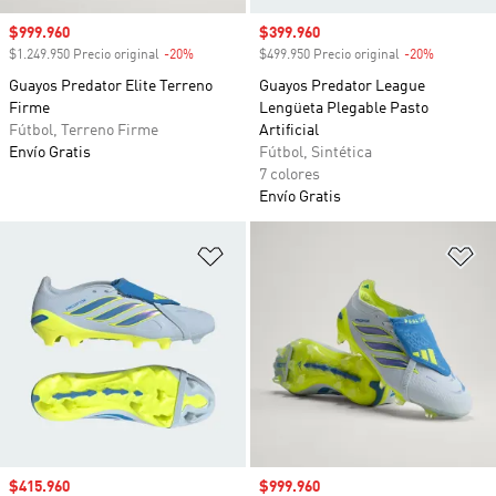
Precio de venta
$999.960
Precio de venta
$399.960
$1.249.950 Precio original
-20%
Descuento
$499.950 Precio original
-20%
Descuento
Guayos Predator Elite Terreno
Guayos Predator League
Firme
Lengüeta Plegable Pasto
Fútbol, Terreno Firme
Artificial
Envío Gratis
Fútbol, Sintética
7 colores
Envío Gratis
Añadir a la lista de deseos
Añ
Precio de venta
$415.960
Precio de venta
$999.960