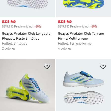
Precio de venta
$239.960
Precio de venta
$239.960
$299.950 Precio original
-20%
Descuento
$299.950 Precio original
-20%
Descuento
Guayos Predator Club Lengüeta
Guayos Predator Club Terreno
Plegable Pasto Sintético
Firme/Multiterreno
Fútbol, Sintética
Fútbol, Terreno Firme
2 colores
4 colores
Añadir a la lista de deseos
Añ