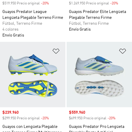
$519.950 Precio original
-20%
Descuento
$1.249.950 Precio original
-20%
Descuen
Guayos Predator League
Guayos Predator Elite Lengüeta
Lengüeta Plegable Terreno Firme
Plegable Terreno Firme
Fútbol, Terreno Firme
Fútbol, Terreno Firme
4 colores
Envío Gratis
Envío Gratis
Añadir a la lista de deseos
Añ
Precio de venta
$239.960
Precio de venta
$559.960
$299.950 Precio original
-20%
Descuento
$699.950 Precio original
-20%
Descuento
Guayos con Lengüeta Plegable
Guayos Predator Pro Lengüeta