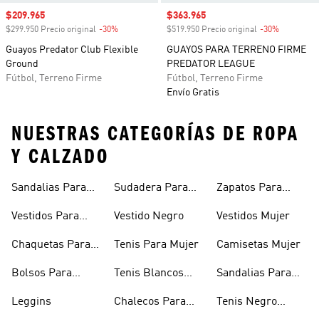
Precio de venta
$209.965
Precio de venta
$363.965
$299.950 Precio original
-30%
Descuento
$519.950 Precio original
-30%
Descuento
Guayos Predator Club Flexible
GUAYOS PARA TERRENO FIRME
Ground
PREDATOR LEAGUE
Fútbol, Terreno Firme
Fútbol, Terreno Firme
Envío Gratis
NUESTRAS CATEGORÍAS DE ROPA
Y CALZADO
Sandalias Para
Sudadera Para
Zapatos Para
Mujer
Mujer
Niñas
Vestidos Para
Vestido Negro
Vestidos Mujer
Niñas
Chaquetas Para
Tenis Para Mujer
Camisetas Mujer
Mujer
Bolsos Para
Tenis Blancos
Sandalias Para
Mujer
Para Mujer
Niñas
Leggins
Chalecos Para
Tenis Negro