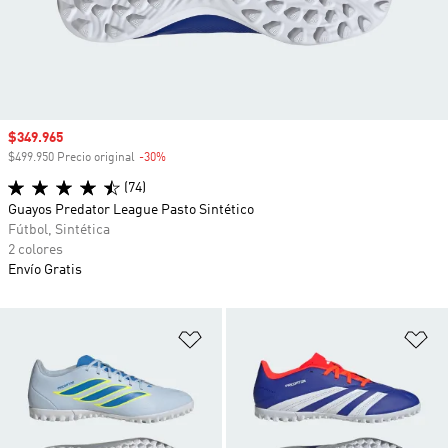
Precio de venta
$349.965
$499.950 Precio original
-30%
Descuento
(74)
Guayos Predator League Pasto Sintético
Fútbol, Sintética
2 colores
Envío Gratis
Añadir a la lista de deseos
Añ