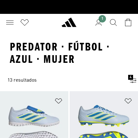
1
PREDATOR · FÚTBOL ·
AZUL · MUJER
4
13 resultados
Añadir a la lista de deseos
Añ