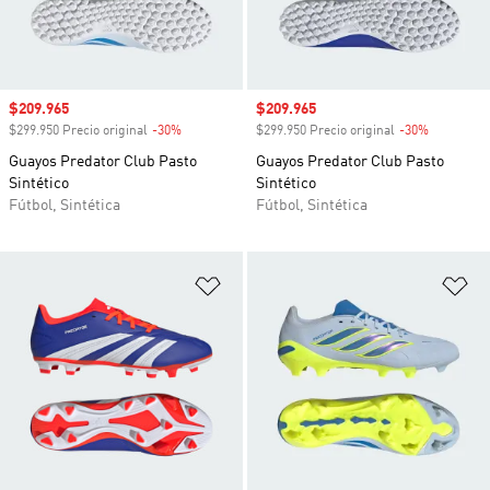
Precio de venta
$209.965
Precio de venta
$209.965
$299.950 Precio original
-30%
Descuento
$299.950 Precio original
-30%
Descuento
Guayos Predator Club Pasto
Guayos Predator Club Pasto
Sintético
Sintético
Fútbol, Sintética
Fútbol, Sintética
Añadir a la lista de deseos
Añ