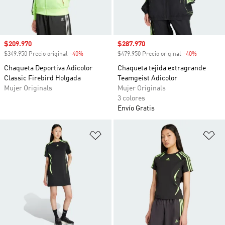
Precio de venta
$209.970
Precio de venta
$287.970
$349.950 Precio original
-40%
Descuento
$479.950 Precio original
-40%
Descuento
Chaqueta Deportiva Adicolor
Chaqueta tejida extragrande
Classic Firebird Holgada
Teamgeist Adicolor
Mujer Originals
Mujer Originals
3 colores
Envío Gratis
Añadir a la lista de deseos
Añ