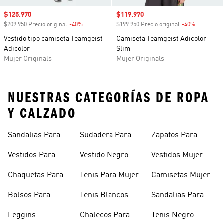
Precio de venta
$125.970
Precio de venta
$119.970
$209.950 Precio original
-40%
Descuento
$199.950 Precio original
-40%
Descuento
Vestido tipo camiseta Teamgeist
Camiseta Teamgeist Adicolor
Adicolor
Slim
Mujer Originals
Mujer Originals
NUESTRAS CATEGORÍAS DE ROPA
Y CALZADO
Sandalias Para
Sudadera Para
Zapatos Para
Mujer
Mujer
Niñas
Vestidos Para
Vestido Negro
Vestidos Mujer
Niñas
Chaquetas Para
Tenis Para Mujer
Camisetas Mujer
Mujer
Bolsos Para
Tenis Blancos
Sandalias Para
Mujer
Para Mujer
Niñas
Leggins
Chalecos Para
Tenis Negro