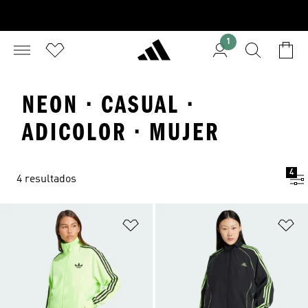
1
NEON · CASUAL ·
ADICOLOR · MUJER
4
4 resultados
Añadir a la lista de deseos
Añ