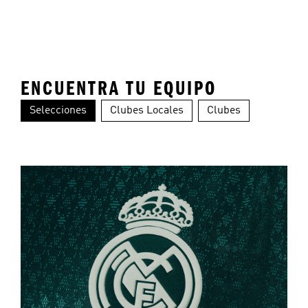
ENCUENTRA TU EQUIPO
Selecciones
Clubes Locales
Clubes
Colombia
Alemania
Ar