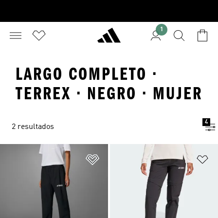
1
LARGO COMPLETO ·
TERREX · NEGRO · MUJER
4
2 resultados
Añadir a la lista de deseos
Añ