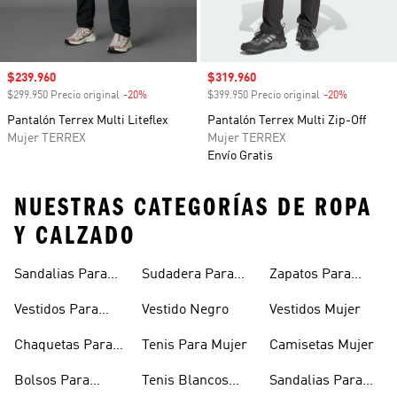
Precio de venta
$239.960
Precio de venta
$319.960
$299.950 Precio original
-20%
Descuento
$399.950 Precio original
-20%
Descuento
Pantalón Terrex Multi Liteflex
Pantalón Terrex Multi Zip-Off
Mujer TERREX
Mujer TERREX
Envío Gratis
NUESTRAS CATEGORÍAS DE ROPA
Y CALZADO
Sandalias Para
Sudadera Para
Zapatos Para
Mujer
Mujer
Niñas
Vestidos Para
Vestido Negro
Vestidos Mujer
Niñas
Chaquetas Para
Tenis Para Mujer
Camisetas Mujer
Mujer
Bolsos Para
Tenis Blancos
Sandalias Para