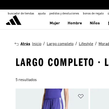
buscador de tiendas
ayuda
pedidos y devoluciones
bonos de regalo
ú
Mujer
Hombre
Niños
Atrás
Inicio
Largo completo
Lifestyle
Mora
LARGO COMPLETO · L
5 resultados
Añadir a la li