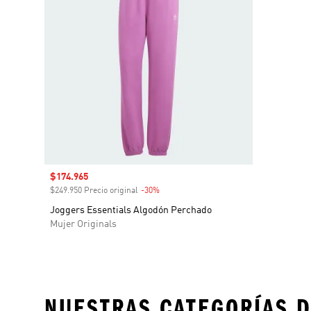
Precio de venta
$174.965
$249.950 Precio original
-30%
Descuento
Joggers Essentials Algodón Perchado
Mujer Originals
NUESTRAS CATEGORÍAS D