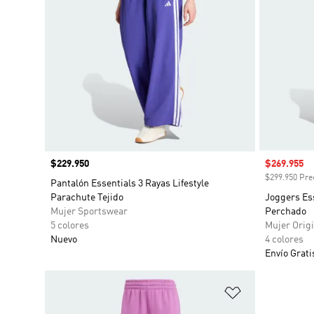
Precio
$229.950
Precio de 
$269.955
$299.950 Prec
Pantalón Essentials 3 Rayas Lifestyle
Parachute Tejido
Joggers Es
Mujer Sportswear
Perchado
5 colores
Mujer Origi
Nuevo
4 colores
Envío Grati
Añadir a la li