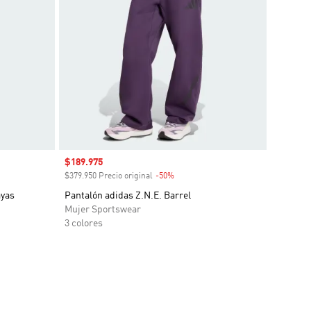
Precio de venta
$189.975
o
$379.950 Precio original
-50%
Descuento
ayas
Pantalón adidas Z.N.E. Barrel
Mujer Sportswear
3 colores