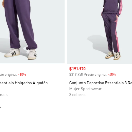
venta
Precio de venta
$191.970
io original
-10%
Descuento
$319.950 Precio original
-40%
Descuent
sentials Holgados Algodón
Conjunto Deportivo Essentials 3 R
Mujer Sportswear
nals
3 colores
s
sta de deseos