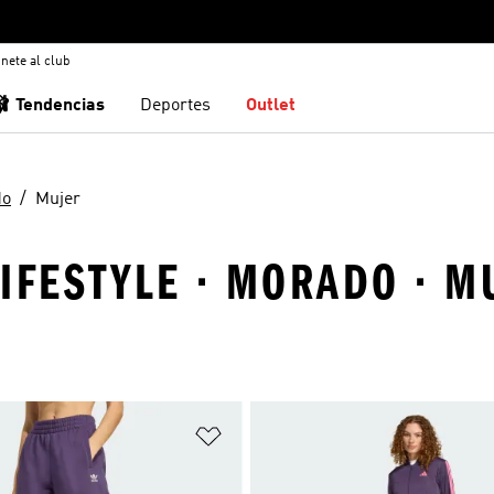
nete al club
🩰 Tendencias
Deportes
Outlet
do
Mujer
IFESTYLE · MORADO · M
sta de deseos
Añadir a la lista de deseos