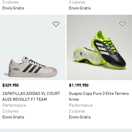
3 colores
3 colores
Envío Gratis
Envío Gratis
Añadir a la lista de deseos
Añ
Precio
$329.950
Precio
$1.199.950
ZAPATILLAS ADIDAS VL COURT
Guayos Copa Pure 3 Elite Terreno
AUDI REVOLUT F1 TEAM
firme
Performance
Performance
2 colores
2 colores
Envío Gratis
Envío Gratis