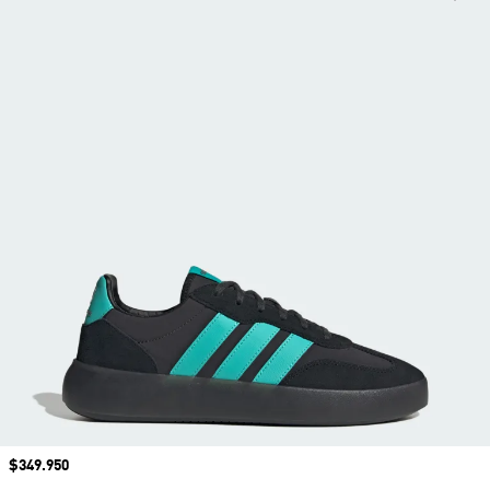
Precio
$349.950