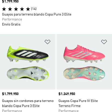
Precio
$1.799.950
(14)
Guayos para terreno blando Copa Pure 3 Elite
Performance
Envío Gratis
Añadir a la lista de deseos
Añ
Precio
$1.799.950
Precio
$1.249.950
Guayos sin cordones para terreno
Guayos Copa Pure IV Elite
blando Copa Pure 3 Elite
Terreno Firme
Performance
Performance