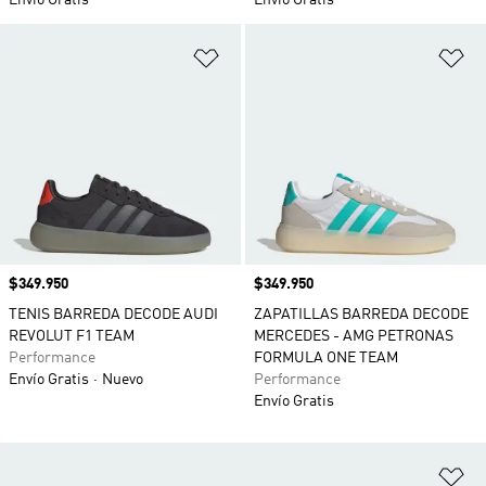
Envío Gratis
Envío Gratis
Añadir a la lista de deseos
Añ
Precio
$349.950
Precio
$349.950
TENIS BARREDA DECODE AUDI
ZAPATILLAS BARREDA DECODE
REVOLUT F1 TEAM
MERCEDES - AMG PETRONAS
Performance
FORMULA ONE TEAM
Envío Gratis
Nuevo
Performance
Envío Gratis
Añ