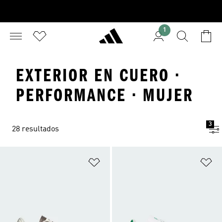
1
EXTERIOR EN CUERO ·
PERFORMANCE · MUJER
3
28 resultados
Añadir a la lista de deseos
Añ