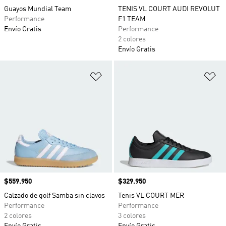
Guayos Mundial Team
TENIS VL COURT AUDI REVOLUT
Performance
F1 TEAM
Envío Gratis
Performance
2 colores
Envío Gratis
Añadir a la lista de deseos
Añ
Precio
$559.950
Precio
$329.950
Calzado de golf Samba sin clavos
Tenis VL COURT MER
Performance
Performance
2 colores
3 colores