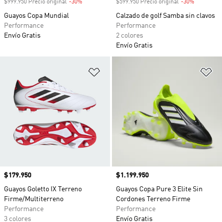
$999.950 Precio original
-30%
Descuento
$599.950 Precio original
-30%
Descuento
Guayos Copa Mundial
Calzado de golf Samba sin clavos
Performance
Performance
Envío Gratis
2 colores
Envío Gratis
Añadir a la lista de deseos
Añ
Precio
$179.950
Precio
$1.199.950
Guayos Goletto IX Terreno
Guayos Copa Pure 3 Elite Sin
Firme/Multiterreno
Cordones Terreno Firme
Performance
Performance
3 colores
Envío Gratis