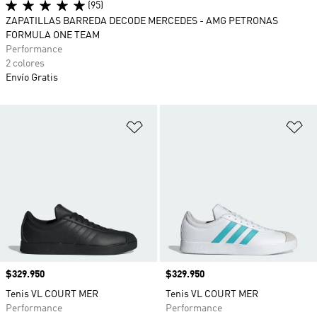
(95)
ZAPATILLAS BARREDA DECODE MERCEDES - AMG PETRONAS
FORMULA ONE TEAM
Performance
2 colores
Envío Gratis
Añadir a la lista de deseos
Añ
Precio
$329.950
Precio
$329.950
Tenis VL COURT MER
Tenis VL COURT MER
Performance
Performance