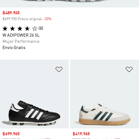
Precio de venta
$489.965
$699.950 Precio original
-30%
Descuento
(8)
W ADIPOWER 26 SL
Mujer Performance
Envío Gratis
Añadir a la lista de deseos
Añ
Precio de venta
$699.965
Precio de venta
$419.965