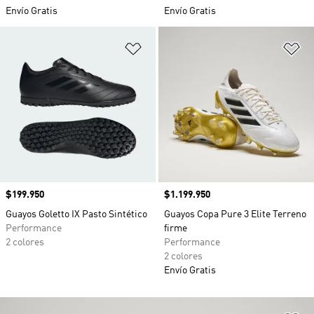
Envío Gratis
Envío Gratis
Añadir a la lista de deseos
Añ
Precio
$199.950
Precio
$1.199.950
Guayos Goletto IX Pasto Sintético
Guayos Copa Pure 3 Elite Terreno
Performance
firme
2 colores
Performance
2 colores
Envío Gratis