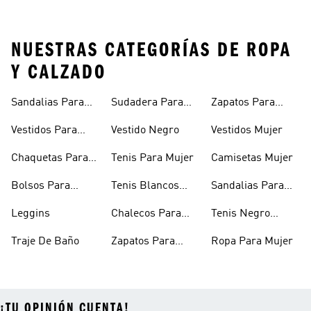
NUESTRAS CATEGORÍAS DE ROPA
Y CALZADO
Sandalias Para
Sudadera Para
Zapatos Para
Mujer
Mujer
Niñas
Vestidos Para
Vestido Negro
Vestidos Mujer
Niñas
Chaquetas Para
Tenis Para Mujer
Camisetas Mujer
Mujer
Bolsos Para
Tenis Blancos
Sandalias Para
Mujer
Para Mujer
Niñas
Leggins
Chalecos Para
Tenis Negro
Mujer
Mujer
Traje De Baño
Zapatos Para
Ropa Para Mujer
Mujer
¡TU OPINIÓN CUENTA!