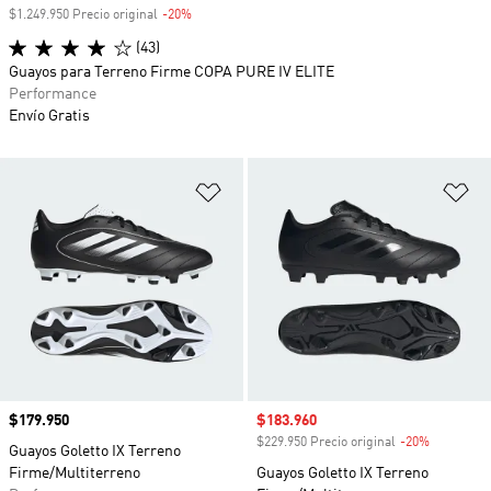
$1.249.950 Precio original
-20%
Descuento
(43)
Guayos para Terreno Firme COPA PURE IV ELITE
Performance
Envío Gratis
Añadir a la lista de deseos
Añ
Precio
$179.950
Precio de venta
$183.960
$229.950 Precio original
-20%
Descuento
Guayos Goletto IX Terreno
Firme/Multiterreno
Guayos Goletto IX Terreno