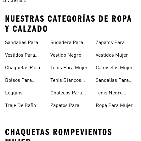
Envío Gratis
NUESTRAS CATEGORÍAS DE ROPA
Y CALZADO
Sandalias Para
Sudadera Para
Zapatos Para
Mujer
Mujer
Niñas
Vestidos Para
Vestido Negro
Vestidos Mujer
Niñas
Chaquetas Para
Tenis Para Mujer
Camisetas Mujer
Mujer
Bolsos Para
Tenis Blancos
Sandalias Para
Mujer
Para Mujer
Niñas
Leggins
Chalecos Para
Tenis Negro
Mujer
Mujer
Traje De Baño
Zapatos Para
Ropa Para Mujer
Mujer
CHAQUETAS ROMPEVIENTOS