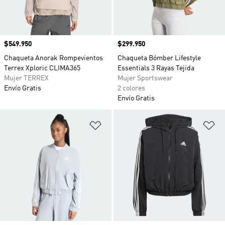
Precio
$549.950
Precio
$299.950
Chaqueta Anorak Rompevientos
Chaqueta Bómber Lifestyle
Terrex Xploric CLIMA365
Essentials 3 Rayas Tejida
Mujer TERREX
Mujer Sportswear
Envío Gratis
2 colores
Envío Gratis
Añadir a la lista de deseos
Añ