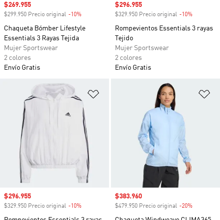
Precio de venta
$269.955
Precio de venta
$296.955
$299.950 Precio original
-10%
Descuento
$329.950 Precio original
-10%
Descuento
Chaqueta Bómber Lifestyle
Rompevientos Essentials 3 rayas
Essentials 3 Rayas Tejida
Tejido
Mujer Sportswear
Mujer Sportswear
2 colores
2 colores
Envío Gratis
Envío Gratis
Añadir a la lista de deseos
Añ
Precio de venta
$296.955
Precio de venta
$383.960
$329.950 Precio original
-10%
Descuento
$479.950 Precio original
-20%
Descuento