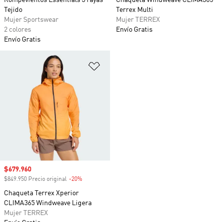
Rompevientos Essentials 3 rayas
Chaqueta Windweave CLIMA365
Tejido
Terrex Multi
Mujer Sportswear
Mujer TERREX
2 colores
Envío Gratis
Envío Gratis
Añadir a la lista de deseos
Precio de venta
$679.960
$849.950 Precio original
-20%
Descuento
Chaqueta Terrex Xperior
CLIMA365 Windweave Ligera
Mujer TERREX