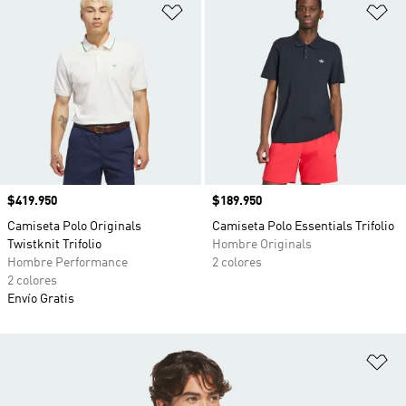
Añadir a la lista de deseos
Añ
Precio
$419.950
Precio
$189.950
Camiseta Polo Originals
Camiseta Polo Essentials Trifolio
Twistknit Trifolio
Hombre Originals
Hombre Performance
2 colores
2 colores
Envío Gratis
Añ