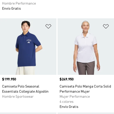
Hombre Performance
Envío Gratis
Añadir a la lista de deseos
Añ
Precio
$199.950
Precio
$249.950
Camiseta Polo Seasonal
Camiseta Polo Manga Corta Solid
Essentials Collegiate Algodón
Performance Mujer
Hombre Sportswear
Mujer Performance
4 colores
Envío Gratis