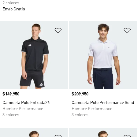
2 colores
Envío Gratis
Añadir a la lista de deseos
Añ
Precio
$149.950
Precio
$209.950
Camiseta Polo Entrada26
Camiseta Polo Performance Solid
Hombre Performance
Hombre Performance
3 colores
3 colores
Añadir a la lista de deseos
Añ