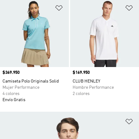
Añadir a la lista de deseos
Añ
Precio
$369.950
Precio
$169.950
Camiseta Polo Originals Solid
CLUB HENLEY
Mujer Performance
Hombre Performance
4 colores
2 colores
Envío Gratis
Añ