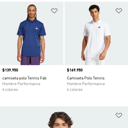
Añadir a la lista de deseos
Añ
Precio
$139.950
Precio
$169.950
camiseta polo Tennis Fab
Camiseta Polo Tennis
Hombre Performance
Hombre Performance
4 colores
4 colores
Añ