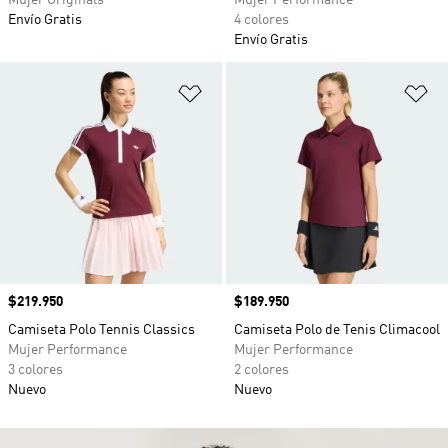
Mujer Originals
Mujer Performance
Envío Gratis
4 colores
Envío Gratis
Añadir a la lista de deseos
Añ
Precio
$219.950
Precio
$189.950
Camiseta Polo Tennis Classics
Camiseta Polo de Tenis Climacool
Mujer Performance
Mujer Performance
3 colores
2 colores
Nuevo
Nuevo