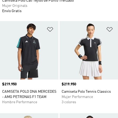
Camiseta Polo Cali Tejido de Punto Trenzado
Mujer Originals
Envío Gratis
Añadir a la lista de deseos
Añ
Precio
$219.950
Precio
$219.950
CAMISETA POLO DNA MERCEDES
Camiseta Polo Tennis Classics
- AMG PETRONAS F1 TEAM
Mujer Performance
Hombre Performance
3 colores