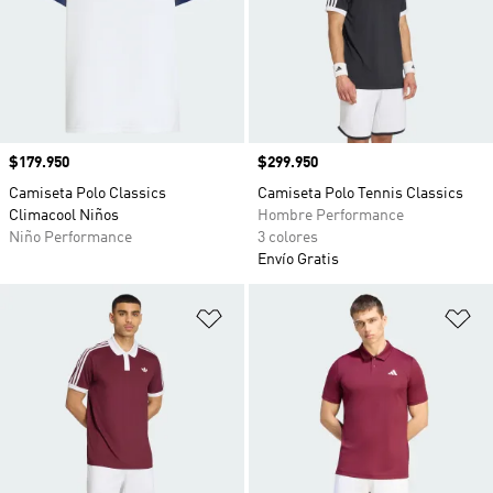
Precio
$179.950
Precio
$299.950
Camiseta Polo Classics
Camiseta Polo Tennis Classics
Climacool Niños
Hombre Performance
Niño Performance
3 colores
Envío Gratis
Añadir a la lista de deseos
Añ