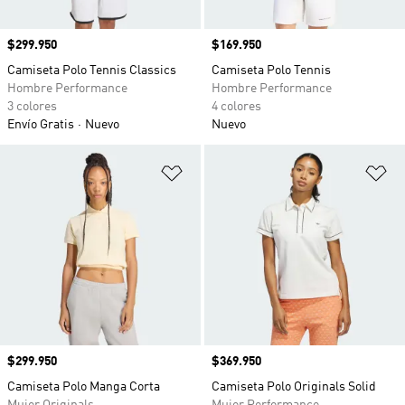
Precio
$299.950
Precio
$169.950
Camiseta Polo Tennis Classics
Camiseta Polo Tennis
Hombre Performance
Hombre Performance
3 colores
4 colores
Envío Gratis
Nuevo
Nuevo
Añadir a la lista de deseos
Añ
Precio
$299.950
Precio
$369.950
Camiseta Polo Manga Corta
Camiseta Polo Originals Solid