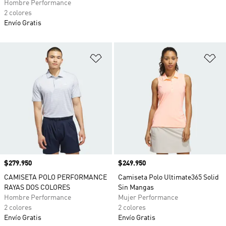
Hombre Performance
2 colores
Envío Gratis
Añadir a la lista de deseos
Añ
Precio
$279.950
Precio
$249.950
CAMISETA POLO PERFORMANCE
Camiseta Polo Ultimate365 Solid
RAYAS DOS COLORES
Sin Mangas
Hombre Performance
Mujer Performance
2 colores
2 colores
Envío Gratis
Envío Gratis