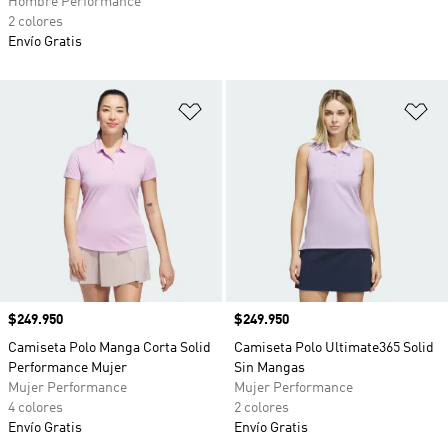
Hombre Performance
2 colores
Envío Gratis
Añadir a la lista de deseos
Añ
Precio
$249.950
Precio
$249.950
Camiseta Polo Manga Corta Solid
Camiseta Polo Ultimate365 Solid
Performance Mujer
Sin Mangas
Mujer Performance
Mujer Performance
4 colores
2 colores
Envío Gratis
Envío Gratis