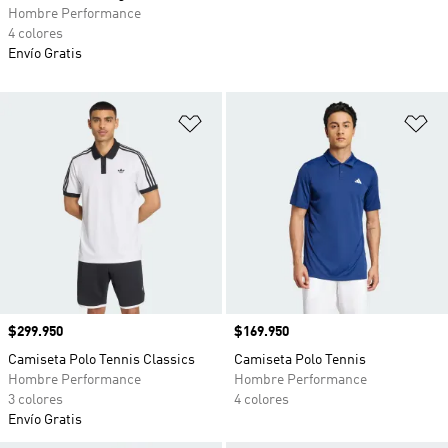
Hombre Performance
4 colores
Envío Gratis
Añadir a la lista de deseos
Añ
Precio
$299.950
Precio
$169.950
Camiseta Polo Tennis Classics
Camiseta Polo Tennis
Hombre Performance
Hombre Performance
3 colores
4 colores
Envío Gratis