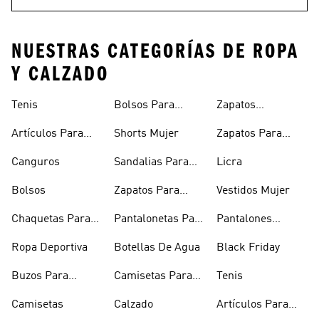
NUESTRAS CATEGORÍAS DE ROPA
Y CALZADO
Tenis
Bolsos Para
Zapatos
Mujer
Deportivos
Artículos Para
Shorts Mujer
Zapatos Para
Mascotas
Niñas
Canguros
Sandalias Para
Licra
Hombre
Bolsos
Zapatos Para
Vestidos Mujer
Hombre
Chaquetas Para
Pantalonetas Para
Pantalones
Mujer
Hombre
Hombre
Ropa Deportiva
Botellas De Agua
Black Friday
Buzos Para
Camisetas Para
Tenis
Hombre
Hombre
Camisetas
Calzado
Artículos Para