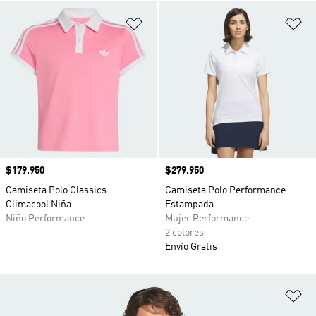
Añadir a la lista de deseos
Añ
Precio
$179.950
Precio
$279.950
Camiseta Polo Classics
Camiseta Polo Performance
Climacool Niña
Estampada
Niño Performance
Mujer Performance
2 colores
Envío Gratis
Añ