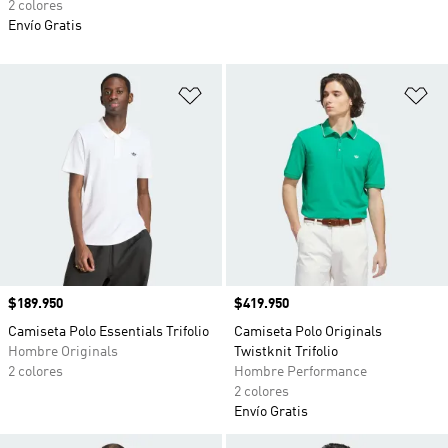
2 colores
Envío Gratis
Añadir a la lista de deseos
Añ
Precio
$189.950
Precio
$419.950
Camiseta Polo Essentials Trifolio
Camiseta Polo Originals
Hombre Originals
Twistknit Trifolio
2 colores
Hombre Performance
2 colores
Envío Gratis