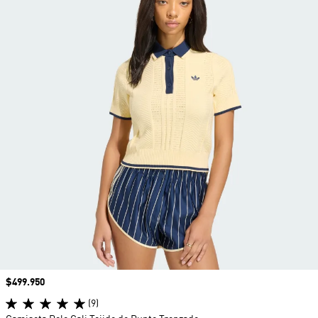
Precio
$499.950
(9)