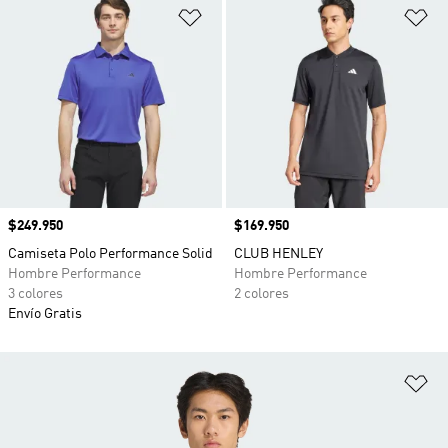
Añadir a la lista de deseos
Añ
Precio
$249.950
Precio
$169.950
Camiseta Polo Performance Solid
CLUB HENLEY
Hombre Performance
Hombre Performance
3 colores
2 colores
Envío Gratis
Añ