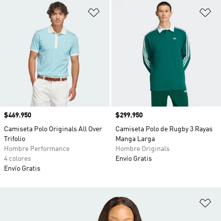
Añadir a la lista de deseos
Añ
Precio
$469.950
Precio
$299.950
Camiseta Polo Originals All Over
Camiseta Polo de Rugby 3 Rayas
Trifolio
Manga Larga
Hombre Performance
Hombre Originals
4 colores
Envío Gratis
Envío Gratis
Añ