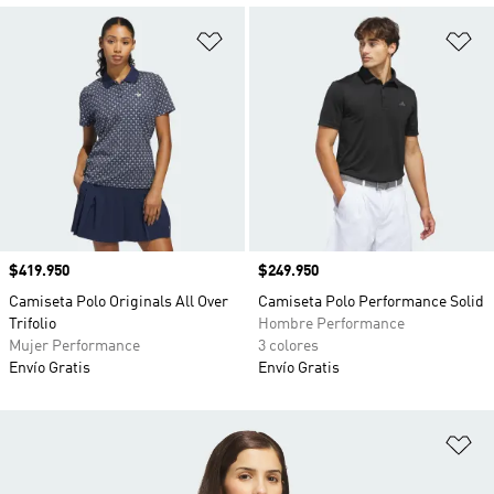
Añadir a la lista de deseos
Añ
Precio
$419.950
Precio
$249.950
Camiseta Polo Originals All Over
Camiseta Polo Performance Solid
Trifolio
Hombre Performance
Mujer Performance
3 colores
Envío Gratis
Envío Gratis
Añ