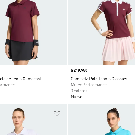
Precio
$219.950
olo de Tenis Climacool
Camiseta Polo Tennis Classics
ormance
Mujer Performance
3 colores
Nuevo
sta de deseos
Añadir a la lista de deseos