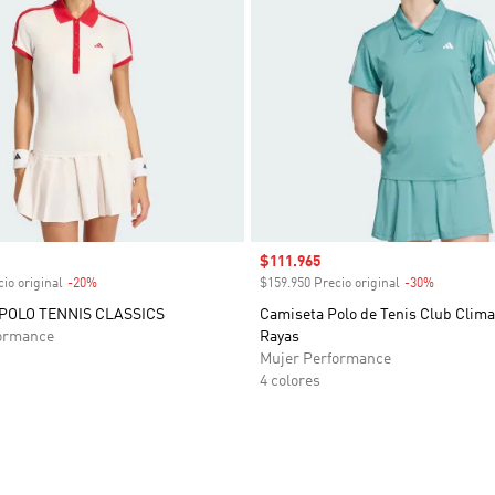
venta
Precio de venta
$111.965
io original
-20%
Descuento
$159.950 Precio original
-30%
Descuent
POLO TENNIS CLASSICS
Camiseta Polo de Tenis Club Clima
ormance
Rayas
Mujer Performance
4 colores