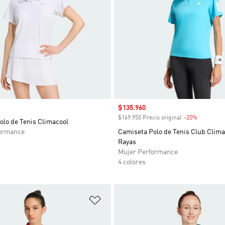
Precio de venta
$135.960
$169.950 Precio original
-20%
Descuent
olo de Tenis Climacool
ormance
Camiseta Polo de Tenis Club Clima
Rayas
Mujer Performance
4 colores
sta de deseos
Añadir a la lista de deseos