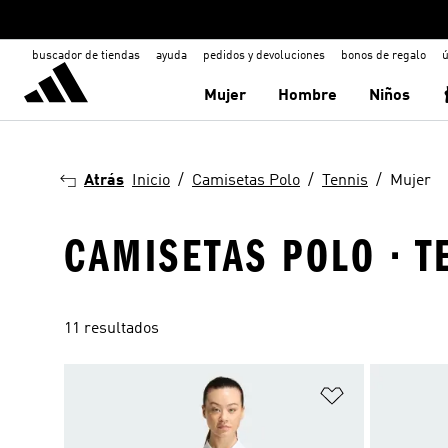
buscador de tiendas
ayuda
pedidos y devoluciones
bonos de regalo
ú
Mujer
Hombre
Niños
Atrás
Inicio
Camisetas Polo
Tennis
Mujer
CAMISETAS POLO · T
11 resultados
Añadir a la li