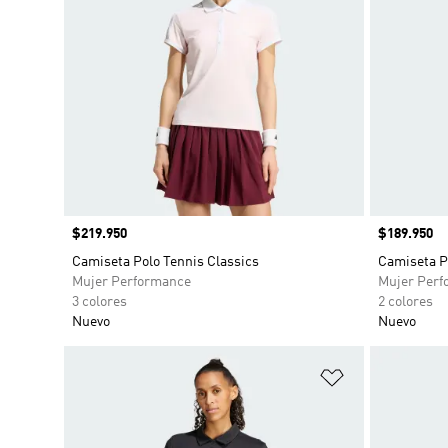
Precio
$219.950
Precio
$189.950
Camiseta Polo Tennis Classics
Camiseta P
Mujer Performance
Mujer Perf
3 colores
2 colores
Nuevo
Nuevo
Añadir a la li