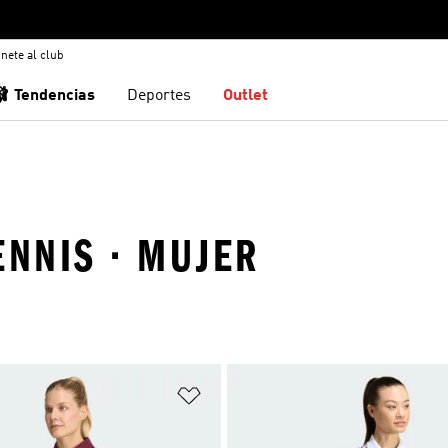
nete al club
🩰 Tendencias
Deportes
Outlet
ENNIS · MUJER
sta de deseos
Añadir a la lista de deseos