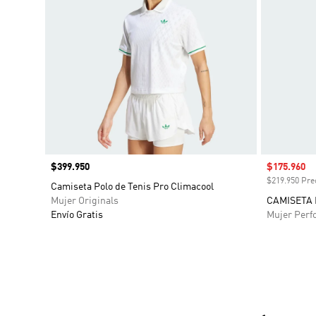
Precio
$399.950
Precio de 
$175.960
$219.950 Prec
Camiseta Polo de Tenis Pro Climacool
Mujer Originals
CAMISETA 
Envío Gratis
Mujer Perf