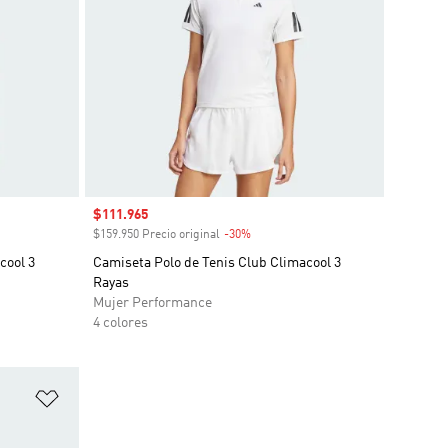
Precio de venta
$111.965
o
$159.950 Precio original
-30%
Descuento
cool 3
Camiseta Polo de Tenis Club Climacool 3
Rayas
Mujer Performance
4 colores
Añadir a la lista de deseos