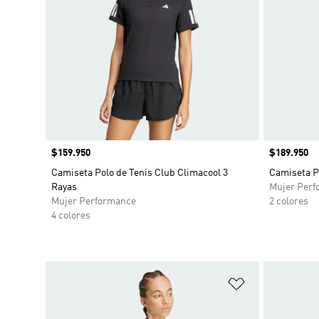
Precio
$159.950
Precio
$189.950
Camiseta Polo de Tenis Club Climacool 3
Camiseta P
Rayas
Mujer Perf
Mujer Performance
2 colores
4 colores
Añadir a la li