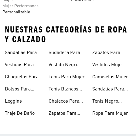
Mujer
Envío Gratis
Mujer Performance
Personalizable
NUESTRAS CATEGORÍAS DE ROPA
Y CALZADO
Sandalias Para
Sudadera Para
Zapatos Para
Mujer
Mujer
Niñas
Vestidos Para
Vestido Negro
Vestidos Mujer
Niñas
Chaquetas Para
Tenis Para Mujer
Camisetas Mujer
Mujer
Bolsos Para
Tenis Blancos
Sandalias Para
Mujer
Para Mujer
Niñas
Leggins
Chalecos Para
Tenis Negro
Mujer
Mujer
Traje De Baño
Zapatos Para
Ropa Para Mujer
Mujer