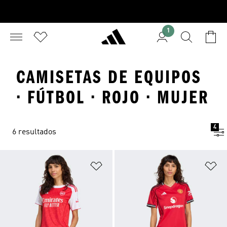
1
CAMISETAS DE EQUIPOS
· FÚTBOL · ROJO · MUJER
4
6 resultados
Añadir a la lista de deseos
Añ