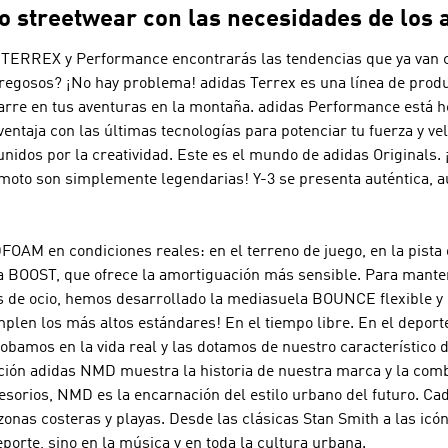
 streetwear con las necesidades de los a
, TERREX y Performance
encontrarás las tendencias que ya van 
edregosos? ¡No hay problema!
adidas Terrex
es una línea de produ
garre en tus aventuras en la montaña.
adidas Performance
está h
ntaja con las últimas tecnologías para potenciar tu fuerza y ve
unidos por la creatividad. Este es el mundo de
adidas Originals
.
amoto son simplemente legendarias!
Y-3
se presenta auténtica, a
 en condiciones reales: en el terreno de juego, en la pista o
la BOOST, que ofrece la amortiguación más sensible. Para mante
es de ocio, hemos desarrollado la mediasuela BOUNCE flexible y l
plen los más altos estándares! En el tiempo libre. En el deport
obamos en la vida real y las dotamos de nuestro característico 
cción adidas
NMD
muestra la historia de nuestra marca y la com
cesorios,
NMD
es la encarnación del estilo urbano del futuro. Cad
onas costeras y playas. Desde las clásicas Stan Smith a las icón
porte, sino en la música y en toda la cultura urbana.