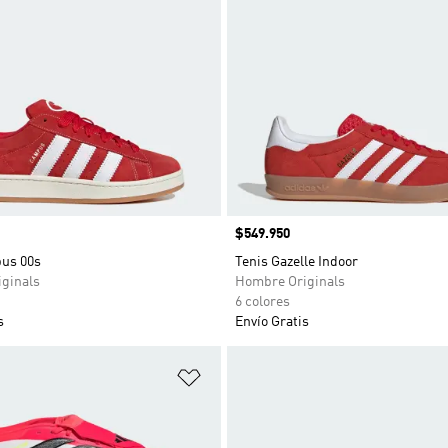
Precio
$549.950
us 00s
Tenis Gazelle Indoor
ginals
Hombre Originals
6 colores
s
Envío Gratis
sta de deseos
Añadir a la lista de deseos