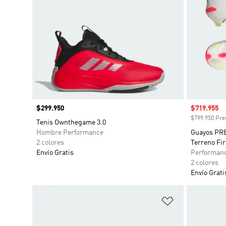
Precio
$299.950
Precio de 
$719.955
$799.950 Prec
Tenis Ownthegame 3.0
Hombre Performance
Guayos PR
2 colores
Terreno Fi
Envío Gratis
Performan
2 colores
Envío Grati
Añadir a la li