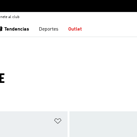
nete al club
🩰 Tendencias
Deportes
Outlet
E
sta de deseos
Añadir a la lista de deseos