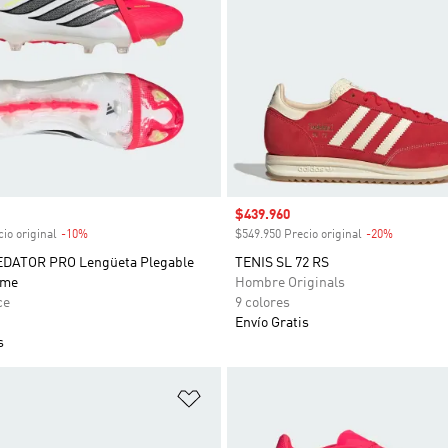
venta
Precio de venta
$439.960
io original
-10%
Descuento
$549.950 Precio original
-20%
Descuent
EDATOR PRO Lengüeta Plegable
TENIS SL 72 RS
rme
Hombre Originals
ce
9 colores
Envío Gratis
s
sta de deseos
Añadir a la lista de deseos