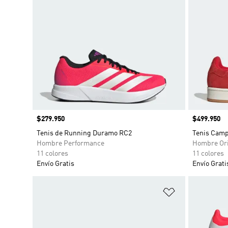
Precio
$279.950
Precio
$499.950
Tenis de Running Duramo RC2
Tenis Camp
Hombre Performance
Hombre Ori
11 colores
11 colores
Envío Gratis
Envío Grati
Añadir a la li