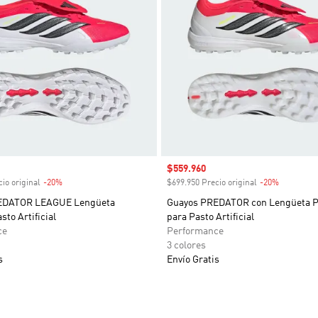
venta
Precio de venta
$559.960
io original
-20%
Descuento
$699.950 Precio original
-20%
Descuent
EDATOR LEAGUE Lengüeta
Guayos PREDATOR con Lengüeta P
sto Artificial
para Pasto Artificial
ce
Performance
3 colores
s
Envío Gratis