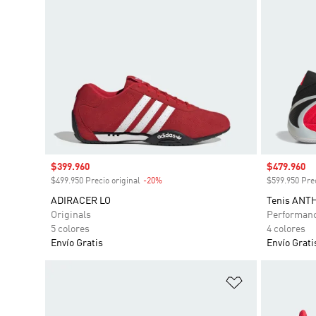
Precio de venta
$399.960
Precio de 
$479.960
$499.950 Precio original
-20%
Descuento
$599.950 Prec
ADIRACER LO
Tenis ANT
Originals
Performan
5 colores
4 colores
Envío Gratis
Envío Grati
Añadir a la li