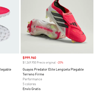
Precio de venta
$999.960
o
$1.249.950 Precio original
-20%
Descuento
legable
Guayos Predator Elite Lengüeta Plegable
Terreno Firme
Performance
5 colores
Envío Gratis