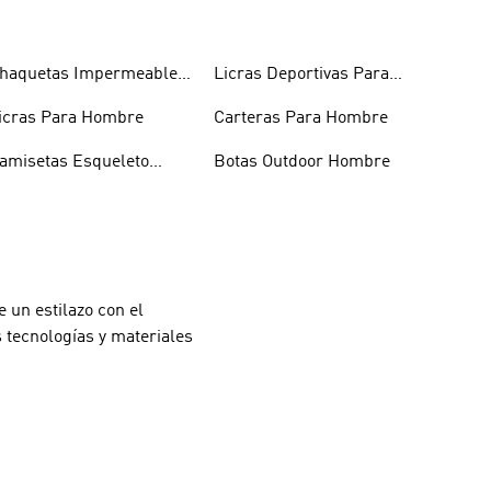
haquetas Impermeables
Licras Deportivas Para
ombre
Hombre
icras Para Hombre
Carteras Para Hombre
amisetas Esqueleto
Botas Outdoor Hombre
ombre
 un estilazo con el
 tecnologías y materiales