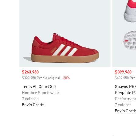
Precio de venta
$263.960
Precio de 
$399.960
$329.950 Precio original
-20%
Descuento
$499.950 Prec
Tenis VL Court 3.0
Guayos PR
Hombre Sportswear
Plegable Pa
7 colores
Performan
Envío Gratis
7 colores
Envío Grati