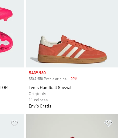
Precio de venta
$439.960
o
$549.950 Precio original
-20%
Descuento
ATOR
Tenis Handball Spezial
Originals
11 colores
Envío Gratis
Añadir a la lista de deseos
Añadir a la