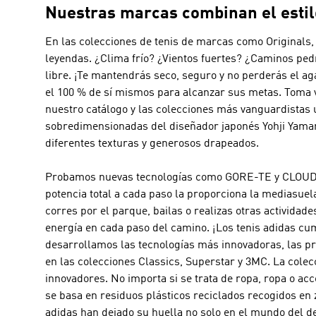
Nuestras marcas combinan el estilo
En las colecciones de tenis de marcas como
Originals
leyendas. ¿Clima frío? ¿Vientos fuertes? ¿Caminos p
libre. ¡Te mantendrás seco, seguro y no perderás el a
el 100 % de sí mismos para alcanzar sus metas. Toma ve
nuestro catálogo y las colecciones más vanguardistas 
sobredimensionadas del diseñador japonés Yohji Yam
diferentes texturas y generosos drapeados.
Probamos nuevas tecnologías como GORE-TE y CLOUDFOAM
potencia total a cada paso la proporciona la mediasue
corres por el parque, bailas o realizas otras actividad
energía en cada paso del camino. ¡Los tenis adidas cum
desarrollamos las tecnologías más innovadoras, las pr
en las colecciones Classics, Superstar y 3MC. La cole
innovadores. No importa si se trata de ropa, ropa o ac
se basa en residuos plásticos reciclados recogidos en z
adidas han dejado su huella no solo en el mundo del de