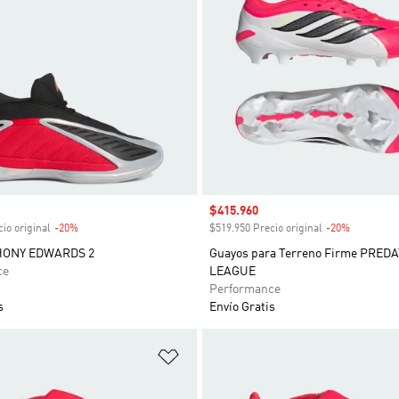
venta
Precio de venta
$415.960
io original
-20%
Descuento
$519.950 Precio original
-20%
Descuent
HONY EDWARDS 2
Guayos para Terreno Firme PRED
ce
LEAGUE
Performance
s
Envío Gratis
sta de deseos
Añadir a la lista de deseos