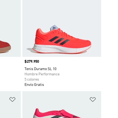
Precio
$279.950
Tenis Duramo SL 10
Hombre Performance
5 colores
Envío Gratis
Añadir a la lista de deseos
Añadir a la