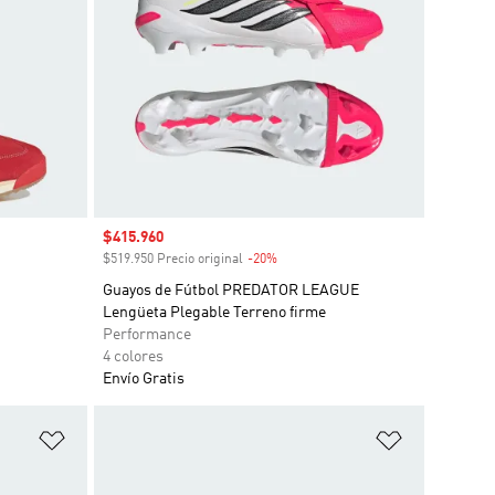
Precio de venta
$415.960
o
$519.950 Precio original
-20%
Descuento
Guayos de Fútbol PREDATOR LEAGUE
Lengüeta Plegable Terreno firme
Performance
4 colores
Envío Gratis
Añadir a la lista de deseos
Añadir a la