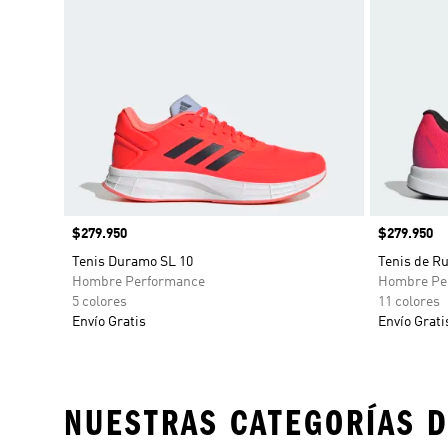
Precio
$279.950
Precio
$279.950
Tenis Duramo SL 10
Tenis de R
Hombre Performance
Hombre Pe
5 colores
11 colores
Envío Gratis
Envío Grati
NUESTRAS CATEGORÍAS D