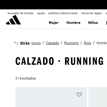
buscador de tiendas
ayuda
pedidos y devoluciones
bonos de regalo
ú
Mujer
Hombre
Niños
Atrás
Inicio
Calzado
Running
Rojo
Homb
CALZADO · RUNNING 
2 resultados
Añadir a la li