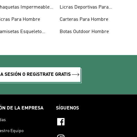
haquetas Impermeables
Licras Deportivas Para
ombre
Hombre
icras Para Hombre
Carteras Para Hombre
amisetas Esqueleto
Botas Outdoor Hombre
ombre
IA SESIÓN O REGíSTRATE GRATIS
ÓN DE LA EMPRESA
SÍGUENOS
das
estro Equipo