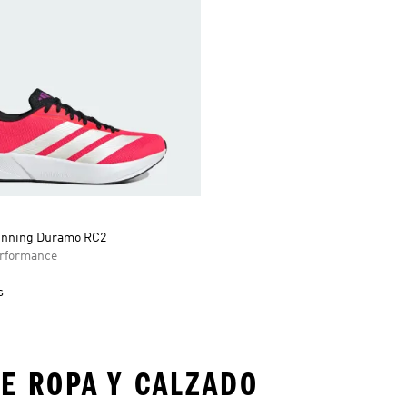
unning Duramo RC2
rformance
s
E ROPA Y CALZADO