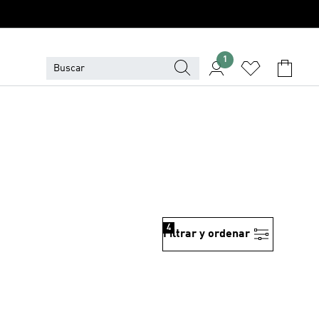
1
4
Filtrar y ordenar