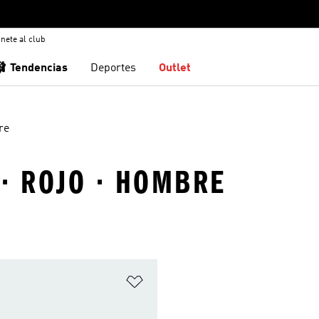
nete al club
🩰 Tendencias
Deportes
Outlet
re
· ROJO · HOMBRE
sta de deseos
Añadir a la lista de deseos