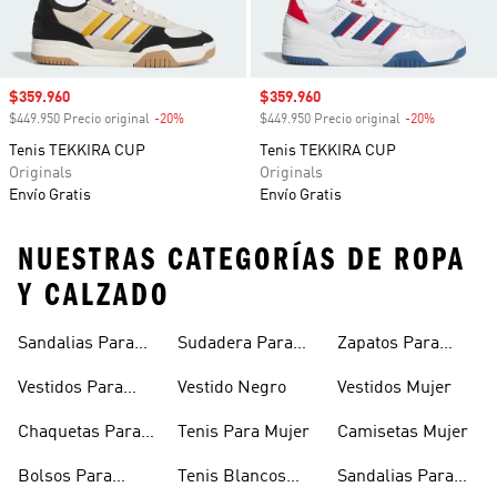
Precio de venta
$359.960
Precio de venta
$359.960
$449.950 Precio original
-20%
Descuento
$449.950 Precio original
-20%
Descuento
Tenis TEKKIRA CUP
Tenis TEKKIRA CUP
Originals
Originals
Envío Gratis
Envío Gratis
NUESTRAS CATEGORÍAS DE ROPA
Y CALZADO
Sandalias Para
Sudadera Para
Zapatos Para
Mujer
Mujer
Niñas
Vestidos Para
Vestido Negro
Vestidos Mujer
Niñas
Chaquetas Para
Tenis Para Mujer
Camisetas Mujer
Mujer
Bolsos Para
Tenis Blancos
Sandalias Para