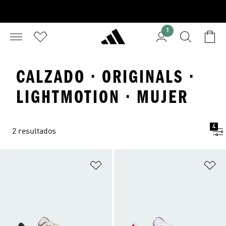
1
CALZADO · ORIGINALS ·
LIGHTMOTION · MUJER
4
2 resultados
Añadir a la lista de deseos
Añ