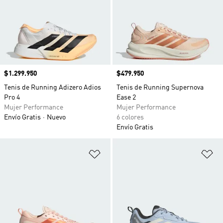
Precio
$1.299.950
Precio
$479.950
Tenis de Running Adizero Adios
Tenis de Running Supernova
Pro 4
Ease 2
Mujer Performance
Mujer Performance
Envío Gratis
Nuevo
6 colores
Envío Gratis
Añadir a la lista de deseos
Añ