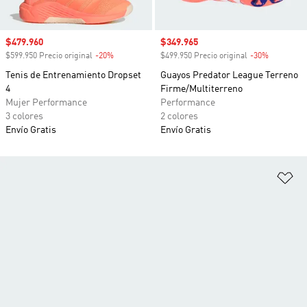
Precio de venta
$479.960
Precio de venta
$349.965
$599.950 Precio original
-20%
Descuento
$499.950 Precio original
-30%
Descuento
Tenis de Entrenamiento Dropset
Guayos Predator League Terreno
4
Firme/Multiterreno
Mujer Performance
Performance
3 colores
2 colores
Envío Gratis
Envío Gratis
Añ