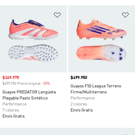
Añadir a la lista de deseos
Añ
Precio de venta
$249.975
Precio
$499.950
$499.950 Precio original
-50%
Descuento
Guayos F50 League Terreno
Guayos PREDATOR Lengüeta
Firme/Multiterreno
Plegable Pasto Sintético
Performance
Performance
2 colores
7 colores
Envío Gratis
Envío Gratis