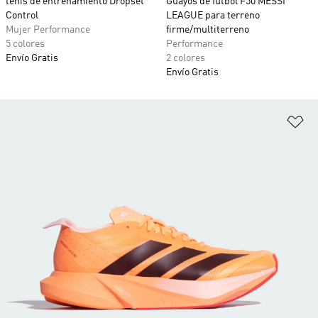
tenis de entrenamiento Dropset
Guayos de fútbol F50 MESSI
Control
LEAGUE para terreno
Mujer Performance
firme/multiterreno
5 colores
Performance
Envío Gratis
2 colores
Envío Gratis
Añ