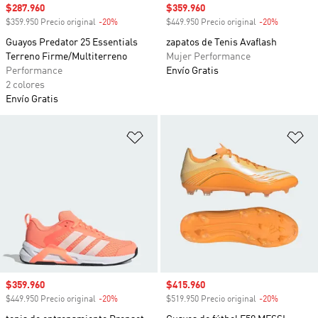
Precio de venta
$287.960
Precio de venta
$359.960
$359.950 Precio original
-20%
Descuento
$449.950 Precio original
-20%
Descuento
Guayos Predator 25 Essentials
zapatos de Tenis Avaflash
Terreno Firme/Multiterreno
Mujer Performance
Performance
Envío Gratis
2 colores
Envío Gratis
Añadir a la lista de deseos
Añ
Precio de venta
$359.960
Precio de venta
$415.960
$449.950 Precio original
-20%
Descuento
$519.950 Precio original
-20%
Descuento