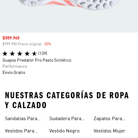
Precio de venta
$559.965
$799.950 Precio original
-30%
Descuento
(139)
Guayos Predator Pro Pasto Sintético
Performance
Envío Gratis
NUESTRAS CATEGORÍAS DE ROPA
Y CALZADO
Sandalias Para
Sudadera Para
Zapatos Para
Mujer
Mujer
Niñas
Vestidos Para
Vestido Negro
Vestidos Mujer