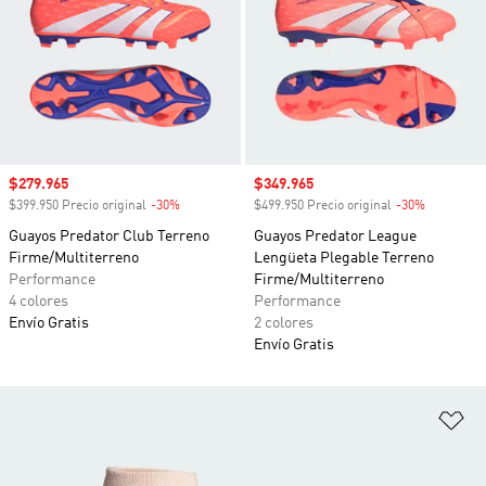
Precio de venta
$279.965
Precio de venta
$349.965
$399.950 Precio original
-30%
Descuento
$499.950 Precio original
-30%
Descuento
Guayos Predator Club Terreno
Guayos Predator League
Firme/Multiterreno
Lengüeta Plegable Terreno
Performance
Firme/Multiterreno
4 colores
Performance
Envío Gratis
2 colores
Envío Gratis
Añ