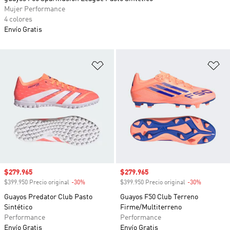
Mujer Performance
4 colores
Envío Gratis
Añadir a la lista de deseos
Añ
Precio de venta
$279.965
Precio de venta
$279.965
$399.950 Precio original
-30%
Descuento
$399.950 Precio original
-30%
Descuento
Guayos Predator Club Pasto
Guayos F50 Club Terreno
Sintético
Firme/Multiterreno
Performance
Performance
Envío Gratis
Envío Gratis