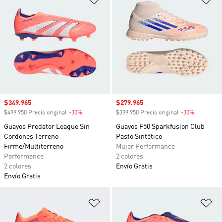
Precio de venta
$349.965
Precio de venta
$279.965
$499.950 Precio original
-30%
Descuento
$399.950 Precio original
-30%
Descuento
Guayos Predator League Sin
Guayos F50 Sparkfusion Club
Cordones Terreno
Pasto Sintético
Firme/Multiterreno
Mujer Performance
Performance
2 colores
2 colores
Envío Gratis
Envío Gratis
Añadir a la lista de deseos
Añ