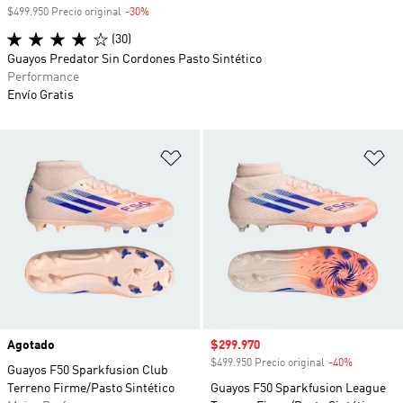
$499.950 Precio original
-30%
Descuento
(30)
Guayos Predator Sin Cordones Pasto Sintético
Performance
Envío Gratis
Añadir a la lista de deseos
Añ
Agotado
Precio de venta
$299.970
$499.950 Precio original
-40%
Descuento
Guayos F50 Sparkfusion Club
Terreno Firme/Pasto Sintético
Guayos F50 Sparkfusion League