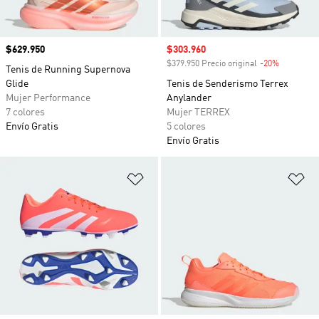
Precio
$629.950
Precio de venta
$303.960
$379.950 Precio original
-20%
Descuento
Tenis de Running Supernova
Glide
Tenis de Senderismo Terrex
Mujer Performance
Anylander
7 colores
Mujer TERREX
Envío Gratis
5 colores
Envío Gratis
Añadir a la lista de deseos
Añ