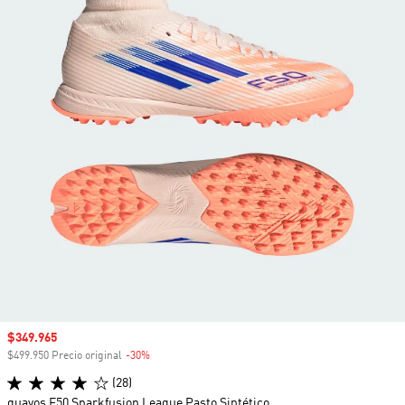
Precio de venta
$349.965
$499.950 Precio original
-30%
Descuento
(28)
guayos F50 Sparkfusion League Pasto Sintético