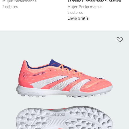
Mujer Performance
Terreno Firme/Pasto Sintético
2 colores
Mujer Performance
3 colores
Envío Gratis
Añ