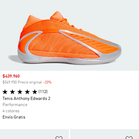
Precio de venta
$439.960
$549.950 Precio original
-20%
Descuento
(112)
Tenis Anthony Edwards 2
Performance
4 colores
Envío Gratis
Añadir a la lista de deseos
Añ