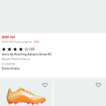
Precio de venta
$559.960
$699.950 Precio original
-20%
Descuento
(33)
tenis de Running Adizero Drive RC
Mujer Performance
4 colores
Envío Gratis
Añadir a la lista de deseos
Añ