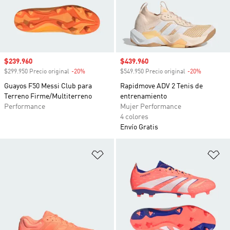
Precio de venta
$239.960
Precio de venta
$439.960
$299.950 Precio original
-20%
Descuento
$549.950 Precio original
-20%
Descuento
Guayos F50 Messi Club para
Rapidmove ADV 2 Tenis de
Terreno Firme/Multiterreno
entrenamiento
Performance
Mujer Performance
4 colores
Envío Gratis
Añadir a la lista de deseos
Añ