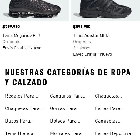
Precio
$799.950
Precio
$599.950
Tenis Megaride F50
Tenis Adistar MLD
Originals
Originals
Envío Gratis
Nuevo
2 colores
Envío Gratis
Nuevo
NUESTRAS CATEGORÍAS DE ROPA
Y CALZADO
Regalos Para
Canguros Para
Chaquetas
Hombres
Hombre
Impermeables
Chaquetas Para
Gorras Para
Licras Para
Hombre
Hombre
Hombres
Hombre
Buzos Para
Bolsos Para
Camisetas
Hombre
Hombre
Esqueleto
Tenis Blanco
Morrales Para
Licras Deportivas
Hombre