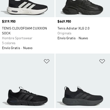
Precio
$319.950
Precio
$649.950
TENIS CLOUDFOAM CUXXION
Tenis Adistar XLG 2.0
SOCK
Originals
Hombre Sportswear
Envío Gratis
Nuevo
5 colores
Envío Gratis
Nuevo
Añadir a la lista de deseos
Añ