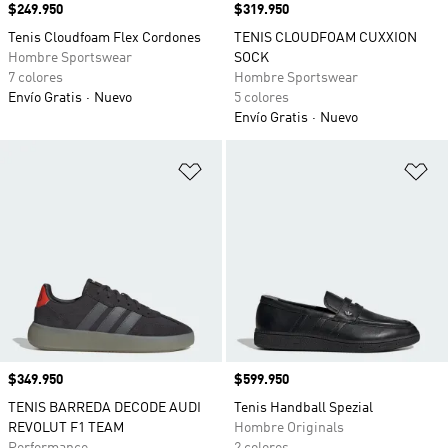
Precio
$249.950
Precio
$319.950
Tenis Cloudfoam Flex Cordones
TENIS CLOUDFOAM CUXXION
Hombre Sportswear
SOCK
7 colores
Hombre Sportswear
Envío Gratis
Nuevo
5 colores
Envío Gratis
Nuevo
Añadir a la lista de deseos
Añ
Precio
$349.950
Precio
$599.950
TENIS BARREDA DECODE AUDI
Tenis Handball Spezial
REVOLUT F1 TEAM
Hombre Originals