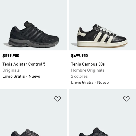
Precio
$599.950
Precio
$499.950
Tenis Adistar Control 5
Tenis Campus 00s
Originals
Hombre Originals
Envío Gratis
Nuevo
2 colores
Envío Gratis
Nuevo
Añadir a la lista de deseos
Añ