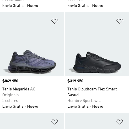
Performance
2 colores
Envío Gratis
Nuevo
Envío Gratis
Nuevo
Añadir a la lista de deseos
Añ
Precio
$849.950
Precio
$319.950
Tenis Megaride AG
Tenis Cloudfoam Flex Smart
Originals
Casual
5 colores
Hombre Sportswear
Envío Gratis
Nuevo
Envío Gratis
Nuevo
Añadir a la lista de deseos
Añ