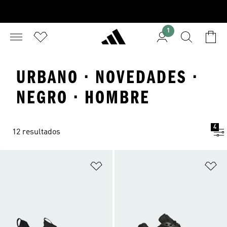
1
URBANO · NOVEDADES ·
NEGRO · HOMBRE
4
12 resultados
Añadir a la lista de deseos
Añ